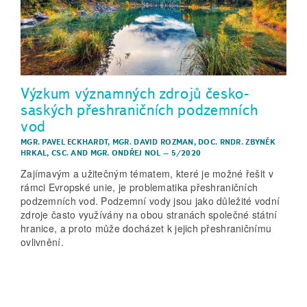
Výzkum významných zdrojů česko-
saských přeshraničních podzemních
vod
MGR. PAVEL ECKHARDT
,
MGR. DAVID ROZMAN
,
DOC. RNDR. ZBYNĚK
HRKAL, CSC.
AND
MGR. ONDŘEJ NOL
–
5/2020
Zajímavým a užitečným tématem, které je možné řešit v
rámci Evropské unie, je problematika přeshraničních
podzemních vod. Podzemní vody jsou jako důležité vodní
zdroje často využívány na obou stranách společné státní
hranice, a proto může docházet k jejich přeshraničnímu
ovlivnění.