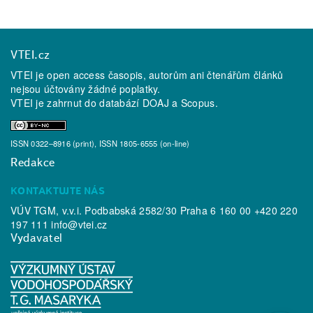
VTEI.cz
VTEI je open access časopis, autorům ani čtenářům článků
nejsou účtovány žádné poplatky.
VTEI je zahrnut do databází
DOAJ
a
Scopus
.
ISSN 0322–8916 (print), ISSN 1805-6555 (on-line)
Redakce
KONTAKTUJTE NÁS
VÚV TGM, v.v.i. Podbabská 2582/30 Praha 6 160 00 +420 220
197 111
info@vtei.cz
Vydavatel