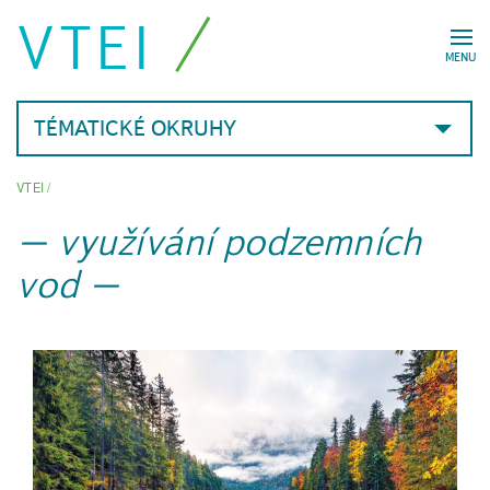
VTEI
MENU
TÉMATICKÉ OKRUHY
VTEI
/
využívání podzemních
vod