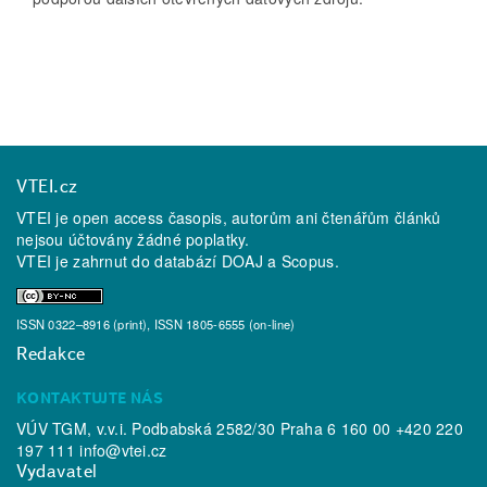
VTEI.cz
VTEI je open access časopis, autorům ani čtenářům článků
nejsou účtovány žádné poplatky.
VTEI je zahrnut do databází
DOAJ
a
Scopus
.
ISSN 0322–8916 (print), ISSN 1805-6555 (on-line)
Redakce
KONTAKTUJTE NÁS
VÚV TGM, v.v.i. Podbabská 2582/30 Praha 6 160 00 +420 220
197 111
info@vtei.cz
Vydavatel