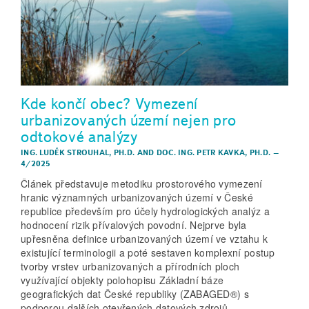
Kde končí obec? Vymezení
urbanizovaných území nejen pro
odtokové analýzy
ING. LUDĚK STROUHAL, PH.D.
AND
DOC. ING. PETR KAVKA, PH.D.
–
4/2025
Článek představuje metodiku prostorového vymezení
hranic významných urbanizovaných území v České
republice především pro účely hydrologických analýz a
hodnocení rizik přívalových povodní. Nejprve byla
upřesněna definice urbanizovaných území ve vztahu k
existující terminologii a poté sestaven komplexní postup
tvorby vrstev urbanizovaných a přírodních ploch
využívající objekty polohopisu Základní báze
geografických dat České republiky (ZABAGED®) s
podporou dalších otevřených datových zdrojů.