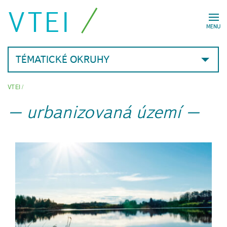
VTEI
MENU
TÉMATICKÉ OKRUHY
VTEI
/
urbanizovaná území