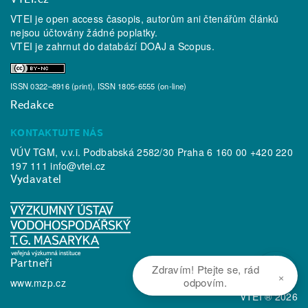
VTEI je open access časopis, autorům ani čtenářům článků
nejsou účtovány žádné poplatky.
VTEI je zahrnut do databází
DOAJ
a
Scopus
.
ISSN 0322–8916 (print), ISSN 1805-6555 (on-line)
Redakce
KONTAKTUJTE NÁS
VÚV TGM, v.v.i. Podbabská 2582/30 Praha 6 160 00 +420 220
197 111
info@vtei.cz
Vydavatel
Partneři
Zdravím! Ptejte se, rád
×
odpovím.
www.mzp.cz
VTEI ® 2026