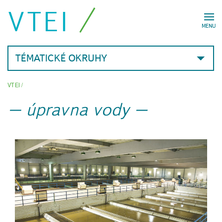
VTEI
MENU
TÉMATICKÉ OKRUHY
VTEI
/
úpravna vody