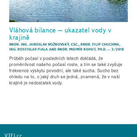
Vláhová bilance – ukazatel vody v
krajině
RNDR. ING. JAROSLAV ROŽNOVSKÝ, CSC.
,
RNDR. FILIP CHUCHMA
,
ING. ROSTISLAV FIALA
AND
RNDR. MOJMÍR KOHUT, PH.D.
–
3/2018
Průběh počasí v posledních letech dokládá, že
proměnlivost našeho počasí roste, a tím se také zvyšuje
frekvence výskytu povodní, ale také sucha. Sucho bez
ohledu na to, o jaký druh se jedná, znamená, že v naší
krajině je nedostatek vody.
VTEI.cz