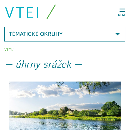
VTEI
MENU
TÉMATICKÉ OKRUHY
VTEI
/
úhrny srážek