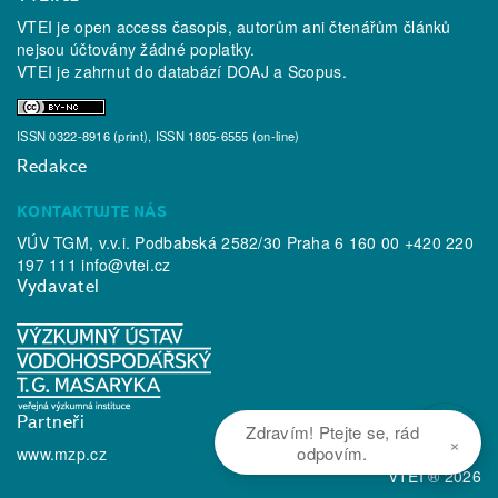
VTEI je open access časopis, autorům ani čtenářům článků
nejsou účtovány žádné poplatky.
VTEI je zahrnut do databází
DOAJ
a
Scopus
.
ISSN 0322-8916 (print), ISSN 1805-6555 (on-line)
Redakce
KONTAKTUJTE NÁS
VÚV TGM, v.v.i. Podbabská 2582/30 Praha 6 160 00 +420 220
197 111
info@vtei.cz
Vydavatel
Partneři
Zdravím! Ptejte se, rád
×
odpovím.
www.mzp.cz
VTEI ® 2026