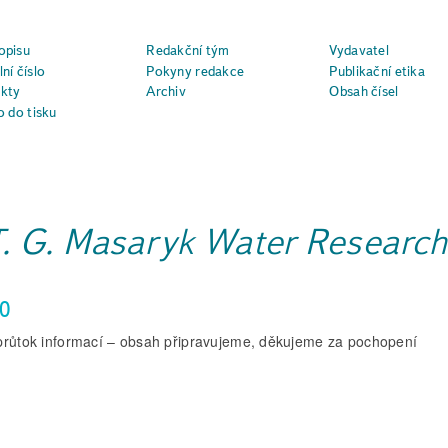
opisu
Redakční tým
Vydavatel
ní číslo
Pokyny redakce
Publikační etika
kty
Archiv
Obsah čísel
o do tisku
T. G. Masaryk Water Research 
0
průtok informací – obsah připravujeme, děkujeme za pochopení