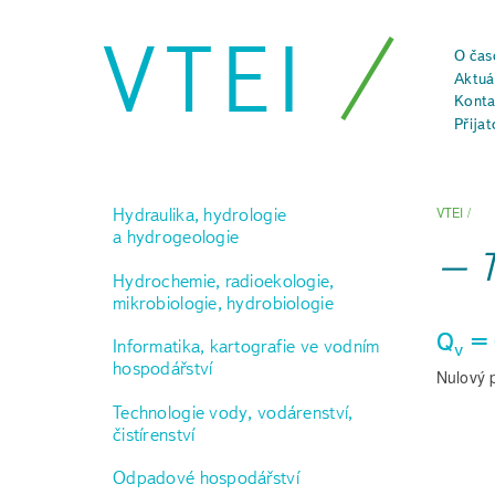
VTEI
O čas
Aktuál
Konta
Přijat
Hydraulika, hydrologie
VTEI
/
a hydrogeologie
Hydrochemie, radioekologie,
mikrobiologie, hydrobiologie
Q
= 
Informatika, kartografie ve vodním
v
hospodářství
Nulový 
Technologie vody, vodárenství,
čistírenství
Odpadové hospodářství