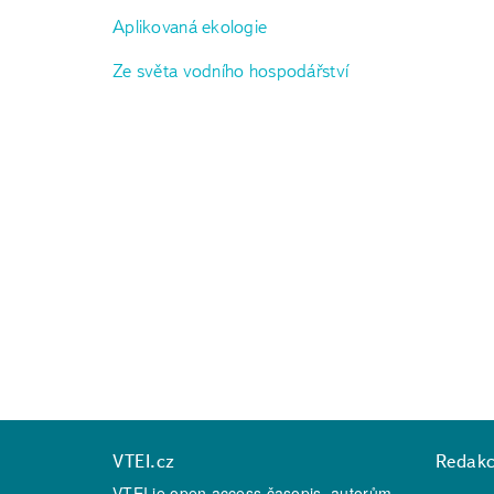
Aplikovaná ekologie
Ze světa vodního hospodářství
VTEI.cz
Redak
VTEI je open access časopis, autorům