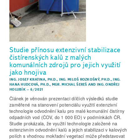
Studie přínosu extenzivní stabilizace
čistírenských kalů z malých
komunálních zdrojů pro jejich využití
jako hnojiva
ING. JOSEF KRATINA, PH.D.
,
ING. MILOŠ ROZKOŠNÝ, PH.D.
,
ING.
HANA HUDCOVÁ, PH.D.
,
MGR. MICHAL ŠEREŠ
AND
ING. ONDŘEJ
HOLUBÍK
–
6/2021
Článek je věnován prezentaci dílčích výsledků studie
zaměřené na stanovení potenciálu využití extenzivní
technologie odvodnění kalu pro malé komunální čistírny
odpadních vod (ČOV, do 1 000 EO) v podmínkách ČR.
Studie prokázala, že využití technologie založené na
extenzivním odvodnění kalů a jejich stabilizaci v kalových
polích s vhodnou mokřadní vegetací může představovat