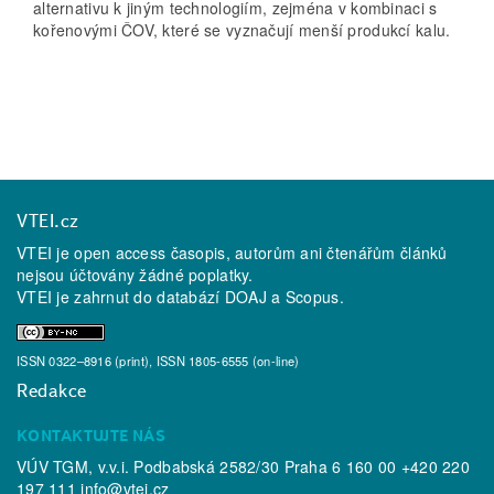
alternativu k jiným technologiím, zejména v kombinaci s
kořenovými ČOV, které se vyznačují menší produkcí kalu.
VTEI.cz
VTEI je open access časopis, autorům ani čtenářům článků
nejsou účtovány žádné poplatky.
VTEI je zahrnut do databází
DOAJ
a
Scopus
.
ISSN 0322–8916 (print), ISSN 1805-6555 (on-line)
Redakce
KONTAKTUJTE NÁS
VÚV TGM, v.v.i. Podbabská 2582/30 Praha 6 160 00 +420 220
197 111
info@vtei.cz