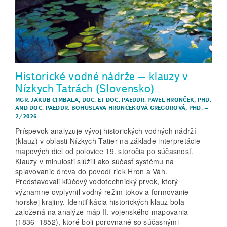
Historické vodné nádrže – klauzy v
Nízkych Tatrách (Slovensko)
MGR. JAKUB CIMBALA
,
DOC. ET DOC. PAEDDR. PAVEL HRONČEK, PHD.
AND
DOC. PAEDDR. BOHUSLAVA HRONČEKOVÁ GREGOROVÁ, PHD.
–
2/2026
Príspevok analyzuje vývoj historických vodných nádrží
(klauz) v oblasti Nízkych Tatier na základe interpretácie
mapových diel od polovice 19. storočia po súčasnosť.
Klauzy v minulosti slúžili ako súčasť systému na
splavovanie dreva do povodí riek Hron a Váh.
Predstavovali kľúčový vodotechnický prvok, ktorý
významne ovplyvnil vodný režim tokov a formovanie
horskej krajiny. Identifikácia historických klauz bola
založená na analýze máp II. vojenského mapovania
(1836–1852), ktoré boli porovnané so súčasnými