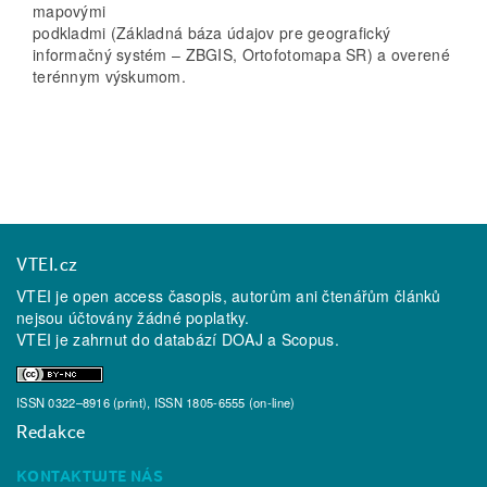
mapovými
podkladmi (Základná báza údajov pre geografický
informačný systém – ZBGIS, Ortofotomapa SR) a overené
terénnym výskumom.
VTEI.cz
VTEI je open access časopis, autorům ani čtenářům článků
nejsou účtovány žádné poplatky.
VTEI je zahrnut do databází
DOAJ
a
Scopus
.
ISSN 0322–8916 (print), ISSN 1805-6555 (on-line)
Redakce
KONTAKTUJTE NÁS