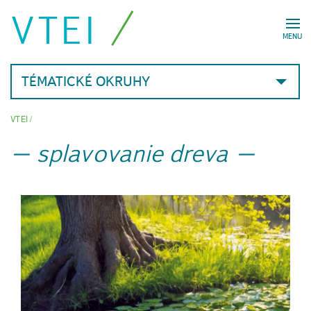
VTEI
MENU
TÉMATICKÉ OKRUHY
VTEI
/
splavovanie dreva