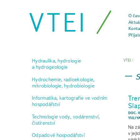
VTEI
O čas
Aktuál
Konta
Přijat
Hydraulika, hydrologie
VTEI
/
a hydrogeologie
Hydrochemie, radioekologie,
mikrobiologie, hydrobiologie
Tre
Informatika, kartografie ve vodním
hospodářství
Sla
DOC. I
Technologie vody, vodárenství,
YULIYA
čistírenství
Na zá
v jej
Odpadové hospodářství
nádrž