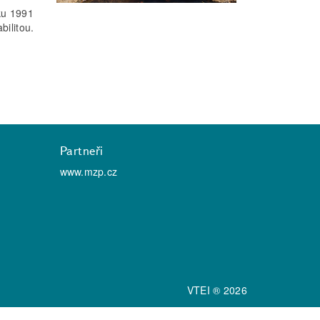
oku 1991
bilitou.
Partneři
www.mzp.cz
VTEI ® 2026