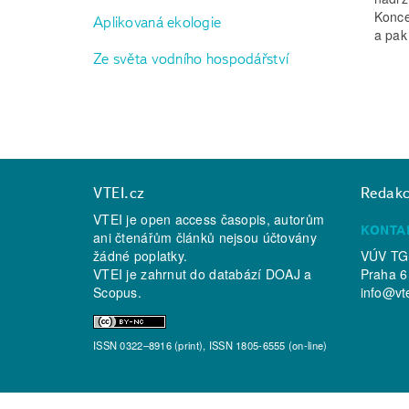
Konce
Aplikovaná ekologie
a pak
Ze světa vodního hospodářství
VTEI.cz
Redak
VTEI je open access časopis, autorům
KONTA
ani čtenářům článků nejsou účtovány
žádné poplatky.
VÚV TGM
VTEI je zahrnut do databází
DOAJ
a
Praha 6
Scopus
.
info@vt
ISSN 0322–8916 (print), ISSN 1805-6555 (on-line)