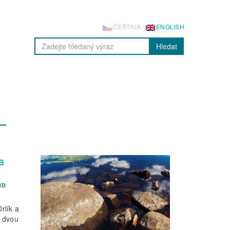
ČEŠTINA
ENGLISH
Hledat
a
ND
rlík a
o dvou