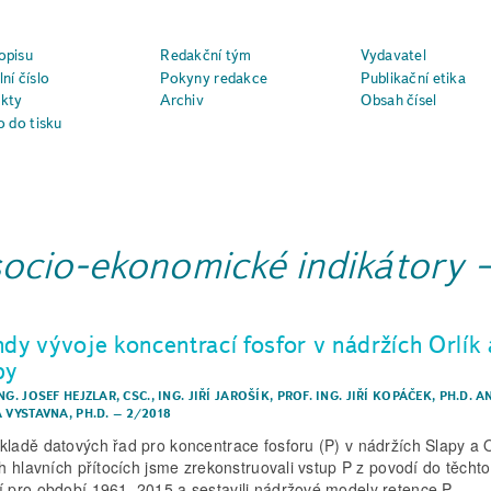
opisu
Redakční tým
Vydavatel
ní číslo
Pokyny redakce
Publikační etika
kty
Archiv
Obsah čísel
o do tisku
socio-ekonomické indikátory
ndy vývoje koncentrací fosfor v nádržích Orlík 
py
NG. JOSEF HEJZLAR, CSC.
,
ING. JIŘÍ JAROŠÍK
,
PROF. ING. JIŘÍ KOPÁČEK, PH.D.
A
 VYSTAVNA, PH.D.
–
2/2018
kladě datových řad pro koncentrace fosforu (P) v nádržích Slapy a O
ich hlavních přítocích jsme zrekonstruovali vstup P z povodí do těcht
í pro období 1961–2015 a sestavili nádržové modely retence P.