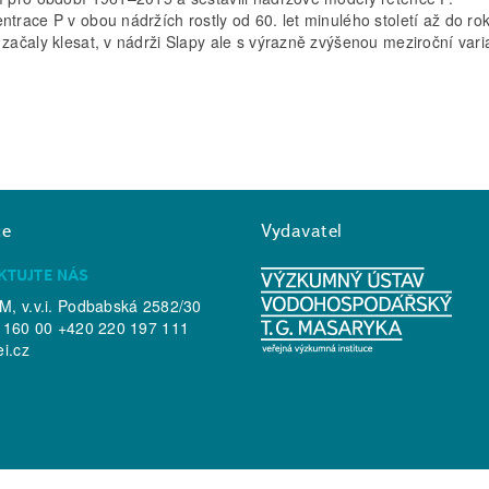
ntrace P v obou nádržích rostly od 60. let minulého století až do r
 začaly klesat, v nádrži Slapy ale s výrazně zvýšenou meziroční varia
ce
Vydavatel
KTUJTE NÁS
, v.v.i. Podbabská 2582/30
 160 00 +420 220 197 111
ei.cz