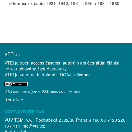
referenční období 1931–1940, 1931–1960 a 1931–1980.
VTEI.cz
VTEI je open access časopis, autorům ani čtenářům článků
nejsou účtovány žádné poplatky.
VTEI je zahrnut do databází
DOAJ
a
Scopus
.
ISSN 0322–8916 (print), ISSN 1805-6555 (on-line)
Redakce
KONTAKTUJTE NÁS
VÚV TGM, v.v.i. Podbabská 2582/30 Praha 6 160 00 +420 220
197 111
info@vtei.cz
Vydavatel