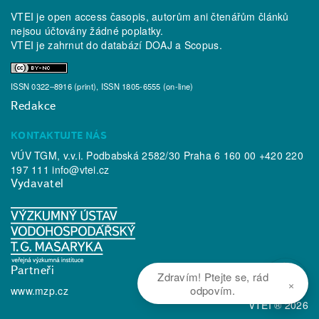
VTEI je open access časopis, autorům ani čtenářům článků
nejsou účtovány žádné poplatky.
VTEI je zahrnut do databází
DOAJ
a
Scopus
.
ISSN 0322–8916 (print), ISSN 1805-6555 (on-line)
Redakce
KONTAKTUJTE NÁS
VÚV TGM, v.v.i. Podbabská 2582/30 Praha 6 160 00 +420 220
197 111
info@vtei.cz
Vydavatel
Partneři
Zdravím! Ptejte se, rád
×
odpovím.
www.mzp.cz
VTEI ® 2026