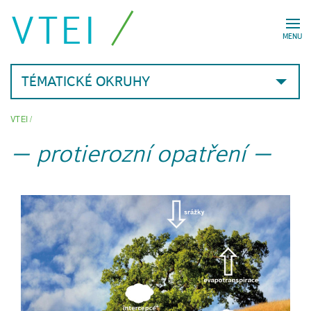
VTEI
MENU
TÉMATICKÉ OKRUHY
VTEI
/
protierozní opatření