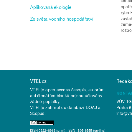
kanal
opatř
Aplikovaná ekologie
rybní
závla
Ze světa vodního hospodářství
zeměd
rozpo
VTEI.cz
Redak
VTEI je open access časopis, autorům
KONTA
ani čtenářům článků nejsou účtovány
žádné poplatky.
VÚV TGM
VTEI je zahrnut do databází
DOAJ
a
Praha 6
Scopus
.
info@vt
ISSN 0322–8916 (print), ISSN 1805-6555 (on-line)