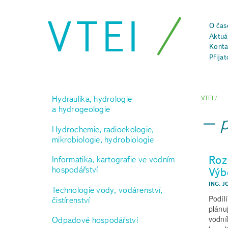
VTEI
O čas
Aktuál
Konta
Přijat
Hydraulika, hydrologie
VTEI
/
a hydrogeologie
Hydrochemie, radioekologie,
mikrobiologie, hydrobiologie
Roz
Informatika, kartografie ve vodním
hospodářství
Výb
ING. J
Technologie vody, vodárenství,
Podíl
čistírenství
plánu
vodní
Odpadové hospodářství