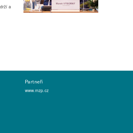
drží a
Partneři
www.mzp.cz