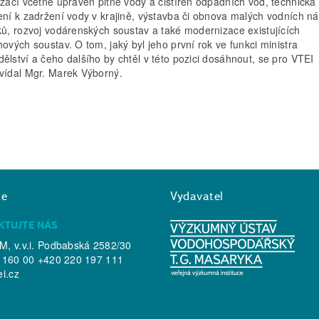
izací včetně úpraven pitné vody a čistíren odpadních vod, technická
ení k zadržení vody v krajině, výstavba či obnova malých vodních ná
ků, rozvoj vodárenských soustav a také modernizace existujících
hových soustav. O tom, jaký byl jeho první rok ve funkci ministra
ělství a čeho dalšího by chtěl v této pozici dosáhnout, se pro VTEI
vídal Mgr. Marek Výborný.
ce
Vydavatel
KTUJTE NÁS
, v.v.i. Podbabská 2582/30
 160 00 +420 220 197 111
ei.cz