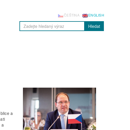
ČEŠTINA
ENGLISH
Hledat
blice a
sti
 a