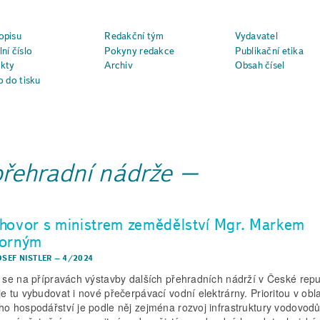
opisu
Redakční tým
Vydavatel
ní číslo
Pokyny redakce
Publikační etika
kty
Archiv
Obsah čísel
o do tisku
přehradní nádrže
hovor s ministrem zemědělství Mgr. Markem
orným
OSEF NISTLER
–
4/2024
í se na přípravách výstavby dalších přehradních nádrží v České repu
je tu vybudovat i nové přečerpávací vodní elektrárny. Prioritou v obla
ho hospodářství je podle něj zejména rozvoj infrastruktury vodovodů