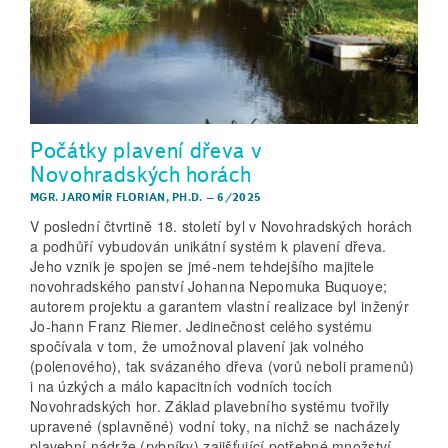
Počátky plavení dřeva v
Novohradských horách
MGR. JAROMÍR FLORIAN, PH.D.
–
6/2025
V poslední čtvrtině 18. století byl v Novohradských horách
a podhůří vybudován unikátní systém k plavení dřeva.
Jeho vznik je spojen se jmé-nem tehdejšího majitele
novohradského panství Johanna Nepomuka Buquoye;
autorem projektu a garantem vlastní realizace byl inženýr
Jo-hann Franz Riemer. Jedinečnost celého systému
spočívala v tom, že umožnoval plavení jak volného
(polenového), tak svázaného dřeva (vorů neboli pramenů)
i na úzkých a málo kapacitních vodních tocích
Novohradských hor. Základ plavebního systému tvořily
upravené (splavněné) vodní toky, na nichž se nacházely
plavební nádrže (rybníky) zajišťující potřebné množství