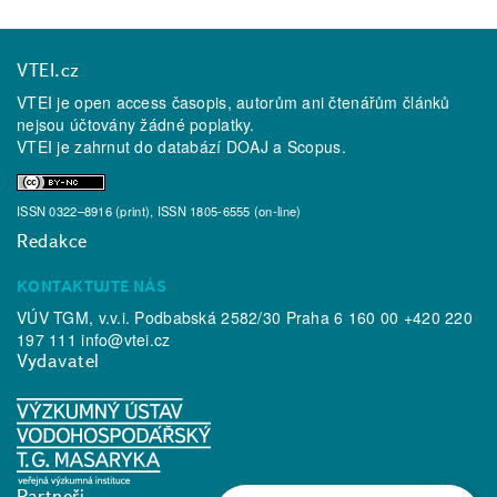
VTEI.cz
VTEI je open access časopis, autorům ani čtenářům článků
nejsou účtovány žádné poplatky.
VTEI je zahrnut do databází
DOAJ
a
Scopus
.
ISSN 0322–8916 (print), ISSN 1805-6555 (on-line)
Redakce
KONTAKTUJTE NÁS
VÚV TGM, v.v.i. Podbabská 2582/30 Praha 6 160 00 +420 220
197 111
info@vtei.cz
Vydavatel
Partneři