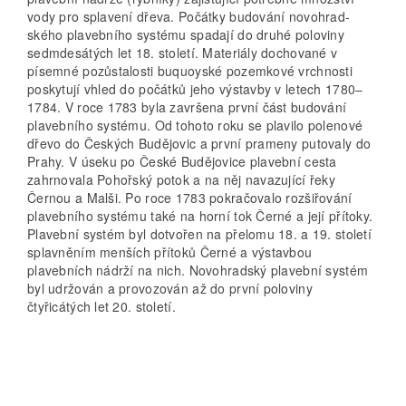
vody pro splavení dřeva. Počátky budování novohrad-
ského plavebního systému spadají do druhé poloviny
sedmdesátých let 18. století. Materiály dochované v
písemné pozůstalosti buquoyské pozemkové vrchnosti
poskytují vhled do počátků jeho výstavby v letech 1780–
1784. V roce 1783 byla završena první část budování
plavebního systému. Od tohoto roku se plavilo polenové
dřevo do Českých Budějovic a první prameny putovaly do
Prahy. V úseku po České Budějovice plavební cesta
zahrnovala Pohořský potok a na něj navazující řeky
Černou a Malši. Po roce 1783 pokračovalo rozšiřování
plavebního systému také na horní tok Černé a její přítoky.
Plavební systém byl dotvořen na přelomu 18. a 19. století
splavněním menších přítoků Černé a výstavbou
plavebních nádrží na nich. Novohradský plavební systém
byl udržován a provozován až do první poloviny
čtyřicátých let 20. století.