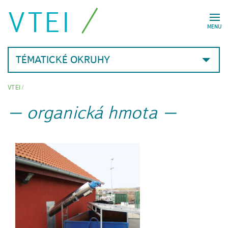
VTEI
MENU
TÉMATICKÉ OKRUHY
VTEI
/
organická hmota