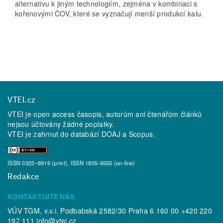
alternativu k jiným technologiím, zejména v kombinaci s
kořenovými ČOV, které se vyznačují menší produkcí kalu.
VTEI.cz
VTEI je open access časopis, autorům ani čtenářům článků
nejsou účtovány žádné poplatky.
VTEI je zahrnut do databází
DOAJ
a
Scopus
.
ISSN 0322–8916 (print), ISSN 1805-6555 (on-line)
Redakce
KONTAKTUJTE NÁS
VÚV TGM, v.v.i. Podbabská 2582/30 Praha 6 160 00 +420 220
197 111
info@vtei.cz