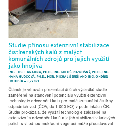
Studie přínosu extenzivní stabilizace
čistírenských kalů z malých
komunálních zdrojů pro jejich využití
jako hnojiva
ING. JOSEF KRATINA, PH.D.
,
ING. MILOŠ ROZKOŠNÝ, PH.D.
,
ING.
HANA HUDCOVÁ, PH.D.
,
MGR. MICHAL ŠEREŠ
AND
ING. ONDŘEJ
HOLUBÍK
–
6/2021
Článek je věnován prezentaci dílčích výsledků studie
zaměřené na stanovení potenciálu využití extenzivní
technologie odvodnění kalu pro malé komunální čistírny
odpadních vod (ČOV, do 1 000 EO) v podmínkách ČR.
Studie prokázala, že využití technologie založené na
extenzivním odvodnění kalů a jejich stabilizaci v kalových
polích s vhodnou mokřadní vegetací může představovat