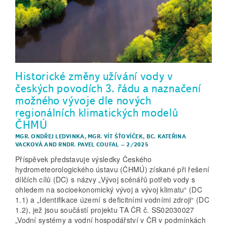
Historické změny užívání vody v
českých povodích 3. řádu a naznačení
možného vývoje dle nových
regionálních klimatických modelů
ČHMÚ
MGR. ONDŘEJ LEDVINKA
,
MGR. VÍT ŠŤOVÍČEK
,
BC. KATEŘINA
VACKOVÁ
AND
RNDR. PAVEL COUFAL
–
2/2025
Příspěvek představuje výsledky Českého
hydrometeorologického ústavu (ČHMÚ) získané při řešení
dílčích cílů (DC) s názvy „Vývoj scénářů potřeb vody s
ohledem na socioekonomický vývoj a vývoj klimatu“ (DC
1.1) a „Identifikace území s deficitními vodními zdroji“ (DC
1.2), jež jsou součástí projektu TA ČR č. SS02030027
„Vodní systémy a vodní hospodářství v ČR v podmínkách