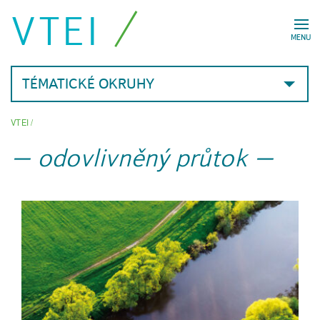
VTEI
MENU
TÉMATICKÉ OKRUHY
VTEI
/
odovlivněný průtok