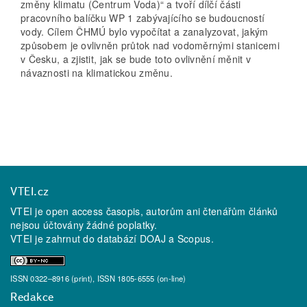
změny klimatu (Centrum Voda)“ a tvoří dílčí části
pracovního balíčku WP 1 zabývajícího se budoucností
vody. Cílem ČHMÚ bylo vypočítat a zanalyzovat, jakým
způsobem je ovlivněn průtok nad vodoměrnými stanicemi
v Česku, a zjistit, jak se bude toto ovlivnění měnit v
návaznosti na klimatickou změnu.
VTEI.cz
VTEI je open access časopis, autorům ani čtenářům článků
nejsou účtovány žádné poplatky.
VTEI je zahrnut do databází
DOAJ
a
Scopus
.
ISSN 0322–8916 (print), ISSN 1805-6555 (on-line)
Redakce