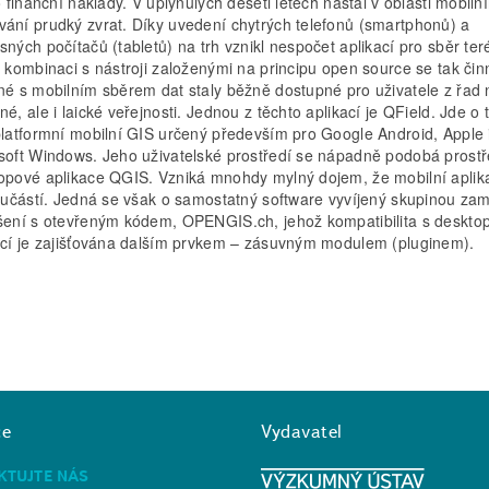
o finanční náklady. V uplynulých deseti letech nastal v oblasti mobiln
ání prudký zvrat. Díky uvedení chytrých telefonů (smartphonů) a
sných počítačů (tabletů) na trh vznikl nespočet aplikací pro sběr te
V kombinaci s nástroji založenými na principu open source se tak čin
né s mobilním sběrem dat staly běžně dostupné pro uživatele z řad 
é, ale i laické veřejnosti. Jednou z těchto aplikací je QField. Jde o t
platformní mobilní GIS určený především pro Google Android, Apple
soft Windows. Jeho uživatelské prostředí se nápadně podobá prostř
opové aplikace QGIS. Vzniká mnohdy mylný dojem, že mobilní aplik
součástí. Jedná se však o samostatný software vyvíjený skupinou z
šení s otevřeným kódem, OPENGIS.ch, jehož kompatibilita s deskto
ací je zajišťována dalším prvkem – zásuvným modulem (pluginem).
ce
Vydavatel
KTUJTE NÁS