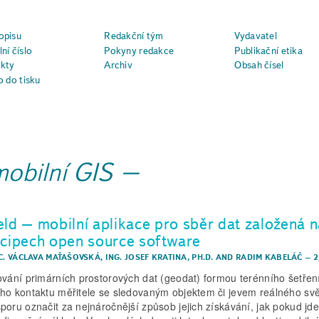
opisu
Redakční tým
Vydavatel
ní číslo
Pokyny redakce
Publikační etika
kty
Archiv
Obsah čísel
o do tisku
mobilní GIS
eld – mobilní aplikace pro sběr dat založená 
ncipech open source software
BC. VÁCLAVA MAŤAŠOVSKÁ
,
ING. JOSEF KRATINA, PH.D.
AND
RADIM KABELÁČ
–
2
ování primárních prostorových dat (geodat) formou terénního šetření 
ho kontaktu měřitele se sledovaným objektem či jevem reálného svě
poru označit za nejnáročnější způsob jejich získávání, jak pokud jde