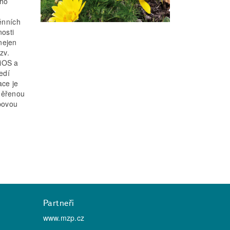
ího
rénních
nosti
nejen
zv.
 iOS a
edí
ace je
aměřenou
povou
Partneři
www.mzp.cz