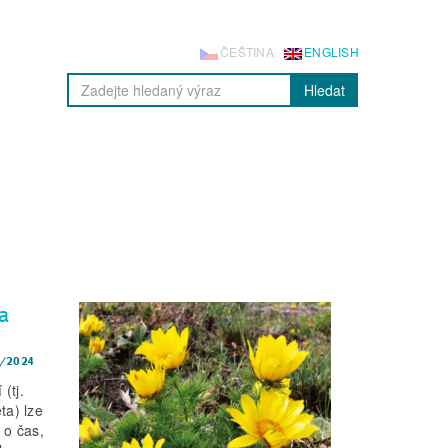
ČEŠTINA
ENGLISH
Hledat
na
/2024
(tj.
ta) lze
 o čas,