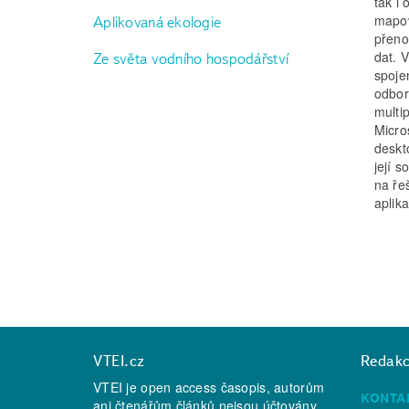
tak i 
mapov
Aplikovaná ekologie
přeno
dat. 
Ze světa vodního hospodářství
spoje
odborn
multi
Micro
deskt
její 
na ře
aplik
VTEI.cz
Redak
VTEI je open access časopis, autorům
KONTA
ani čtenářům článků nejsou účtovány