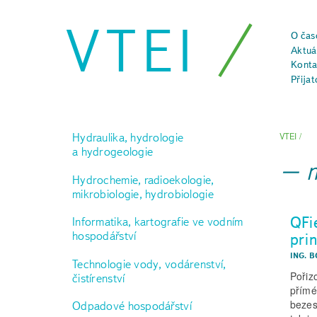
VTEI
O čas
Aktuál
Konta
Přijat
Hydraulika, hydrologie
VTEI
/
a hydrogeologie
Hydrochemie, radioekologie,
mikrobiologie, hydrobiologie
QFi
Informatika, kartografie ve vodním
hospodářství
pri
ING. 
Technologie vody, vodárenství,
Pořiz
čistírenství
přímé
bezes
Odpadové hospodářství