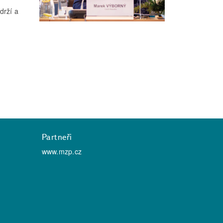
drží a
Partneři
www.mzp.cz