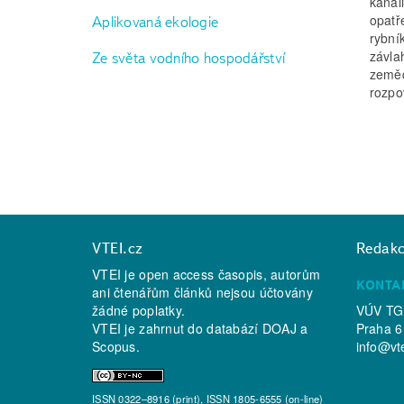
kanal
opatř
Aplikovaná ekologie
rybní
závla
Ze světa vodního hospodářství
zeměd
rozpo
VTEI.cz
Redak
VTEI je open access časopis, autorům
KONTA
ani čtenářům článků nejsou účtovány
žádné poplatky.
VÚV TGM
VTEI je zahrnut do databází
DOAJ
a
Praha 6
Scopus
.
info@vt
ISSN 0322–8916 (print), ISSN 1805-6555 (on-line)