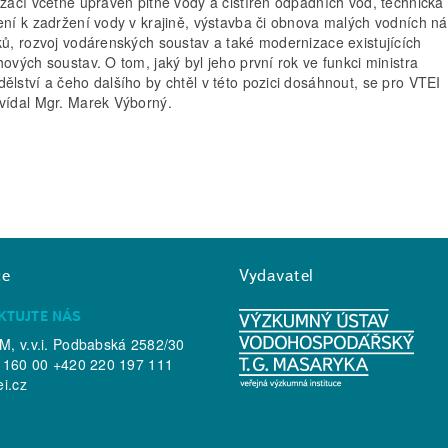
izací včetně úpraven pitné vody a čistíren odpadních vod, technická
ení k zadržení vody v krajině, výstavba či obnova malých vodních ná
ků, rozvoj vodárenských soustav a také modernizace existujících
hových soustav. O tom, jaký byl jeho první rok ve funkci ministra
ělství a čeho dalšího by chtěl v této pozici dosáhnout, se pro VTEI
vídal Mgr. Marek Výborný.
ce
Vydavatel
KTUJTE NÁS
, v.v.i. Podbabská 2582/30
 160 00 +420 220 197 111
ei.cz