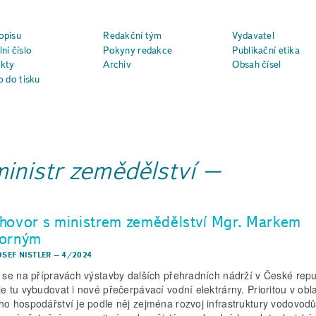
opisu
Redakční tým
Vydavatel
ní číslo
Pokyny redakce
Publikační etika
kty
Archiv
Obsah čísel
o do tisku
ministr zemědělství
hovor s ministrem zemědělství Mgr. Markem
orným
OSEF NISTLER
–
4/2024
í se na přípravách výstavby dalších přehradních nádrží v České repu
je tu vybudovat i nové přečerpávací vodní elektrárny. Prioritou v obla
ho hospodářství je podle něj zejména rozvoj infrastruktury vodovodů