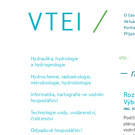
VTEI
O čas
Aktuál
Konta
Přijat
Hydraulika, hydrologie
VTEI
/
a hydrogeologie
Hydrochemie, radioekologie,
mikrobiologie, hydrobiologie
Roz
Informatika, kartografie ve vodním
hospodářství
Výb
ING. J
Technologie vody, vodárenství,
Podíl
čistírenství
plánu
vodní
Odpadové hospodářství