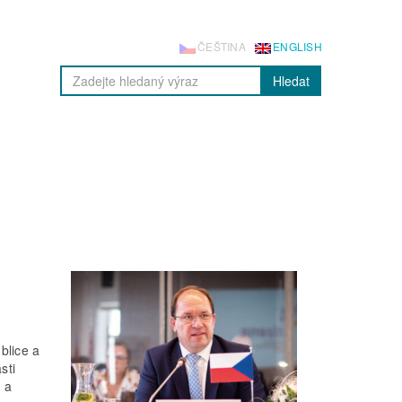
ČEŠTINA
ENGLISH
Hledat
blice a
sti
 a