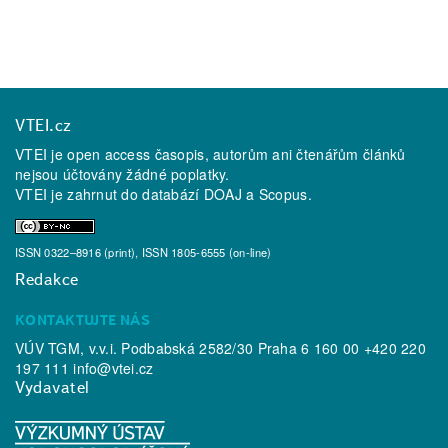
VTEI.cz
VTEI je open access časopis, autorům ani čtenářům článků
nejsou účtovány žádné poplatky.
VTEI je zahrnut do databází
DOAJ
a
Scopus
.
ISSN 0322–8916 (print), ISSN 1805-6555 (on-line)
Redakce
KONTAKTUJTE NÁS
VÚV TGM, v.v.i. Podbabská 2582/30 Praha 6 160 00 +420 220
197 111
info@vtei.cz
Vydavatel