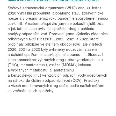
DANICA POSPÍCHALOVÁ
AND
ING. EVA BOHADLOVÁ
–
4/2023
Světová zdravotnická organizace (WHO) dne 30. ledna
2020 vyhlásila propuknutí globálního stavu zdravotnické
nouze a v březnu téhož roku pandemie způsobené nemocí
covid-19. V našem příspěvku jsme se pokusili zjistit, zda
a jak tato situace ovlivnila spotřebu drog z pohledu
analýzy odpadních vod. Porovnali jsme výsledky týdenních
odběrových akcí z let 2019, 2020, 2021 a 2022, které
probíhaly přibližně ve stejném období roku, ale v letech
2020, 2021 a 2022 byly ovlivněny nouzovým stavem
a dalšími opatřeními souvisejícími s pandemií. Sledovali
jsme koncentraci vybraných drog (tetrahydrokanabinolu
(THC), metamfetaminu, extáze (MDMA), kokainu
a vybraných metabolitů, tj. amfet­aminu
a benzoylekgoninu) ve vzorcích odpadní vody odebraných
na nátoku do čistíren odpadních vod (ČOV). Prakticky
u všech monitorovaných drog došlo podle našich měření
ke změnám jejich spotřeby.