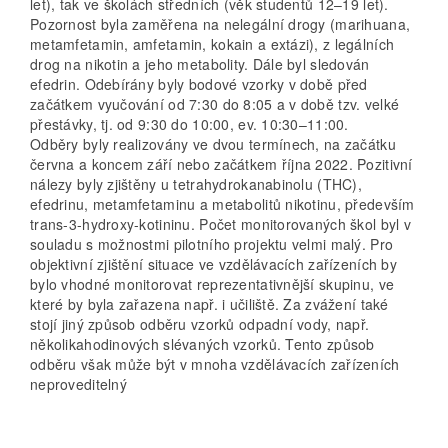
let), tak ve školách středních (věk studentů 12–19 let).
Pozornost byla zaměřena na nelegální drogy (marihuana,
metamfetamin, amfet­amin, kokain a extázi), z legálních
drog na nikotin a jeho metabolity. Dále byl sledován
efedrin. Odebírány byly bodové vzorky v době před
začátkem vyučování od 7:30 do 8:05 a v době tzv. velké
přestávky, tj. od 9:30 do 10:00, ev. 10:30–11:00.
Odběry byly realizovány ve dvou termínech, na začátku
června a koncem září nebo začátkem října 2022. Pozitivní
nálezy byly zjištěny u tetrahydrokanabinolu (THC),
efedrinu, metamfetaminu a metabolitů nikotinu, především
trans-3-hydroxy-kotininu. Počet monitorovaných škol byl v
souladu s možnostmi pilotního projektu velmi malý. Pro
objektivní zjištění situace ve vzdělávacích zařízeních by
bylo vhodné monitorovat reprezentativnější skupinu, ve
které by byla zařazena např. i učiliště. Za zvážení také
stojí jiný způsob odběru vzorků odpadní vody, např.
několikahodinových slévaných vzorků. Tento způsob
odběru však může být v mnoha vzdělávacích zařízeních
neproveditelný