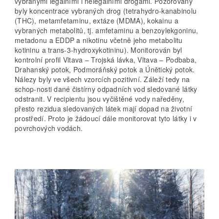
vybranými legálními i nelegálními drogami. Pozorovány
byly koncentrace vybraných drog (tetrahydro-kanabinolu
(THC), metamfetaminu, extáze (MDMA), kokainu a
vybraných metabolitů, tj. amfetaminu a benzoylekgoninu,
metadonu a EDDP a nikotinu včetně jeho metabolitu
kotininu a trans-3-hydroxykotininu). Monitorován byl
kontrolní profil Vltava – Trojská lávka, Vltava – Podbaba,
Drahanský potok, Podmoráňský potok a Únětický potok.
Nálezy byly ve všech vzorcích pozitivní. Záleží tedy na
schop-nosti dané čistírny odpadních vod sledované látky
odstranit. V recipientu jsou vyčištěné vody naředěny,
přesto rezidua sledovaných látek mají dopad na životní
prostředí. Proto je žádoucí dále monitorovat tyto látky i v
povrchových vodách.