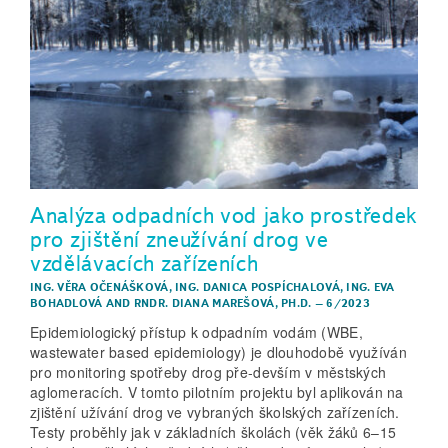
Analýza odpadních vod jako prostředek
pro zjištění zneužívání drog ve
vzdělávacích zařízeních
ING. VĚRA OČENÁŠKOVÁ
,
ING. DANICA POSPÍCHALOVÁ
,
ING. EVA
BOHADLOVÁ
AND
RNDR. DIANA MAREŠOVÁ, PH.D.
–
6/2023
Epidemiologický přístup k odpadním vodám (WBE,
wastewater based epidemiology) je dlouhodobě využíván
pro monitoring spotřeby drog pře-devším v městských
aglomeracích. V tomto pilotním projektu byl aplikován na
zjištění užívání drog ve vybraných školských zařízeních.
Testy proběhly jak v základních školách (věk žáků 6–15