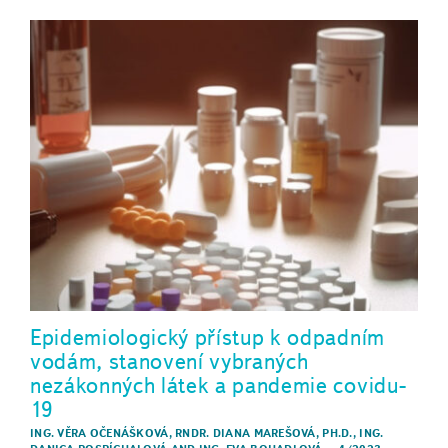
Epidemiologický přístup k odpadním
vodám, stanovení vybraných
nezákonných látek a pandemie covidu-
19
ING. VĚRA OČENÁŠKOVÁ
,
RNDR. DIANA MAREŠOVÁ, PH.D.
,
ING.