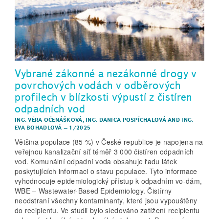
Vybrané zákonné a nezákonné drogy v
povrchových vodách v odběrových
profilech v blízkosti výpustí z čistíren
odpadních vod
ING. VĚRA OČENÁŠKOVÁ
,
ING. DANICA POSPÍCHALOVÁ
AND
ING.
EVA BOHADLOVÁ
–
1/2025
Většina populace (85 %) v České republice je napojena na
veřejnou kanalizační síť téměř 3 000 čistíren odpadních
vod. Komunální odpadní voda obsahuje řadu látek
poskytujících informaci o stavu populace. Tyto informace
vyhodnocuje epidemiologický přístup k odpadním vo-dám,
WBE – Wastewater-Based Epidemiology. Čistírny
neodstraní všechny kontaminanty, které jsou vypouštěny
do recipientu. Ve studii bylo sledováno zatížení recipientu