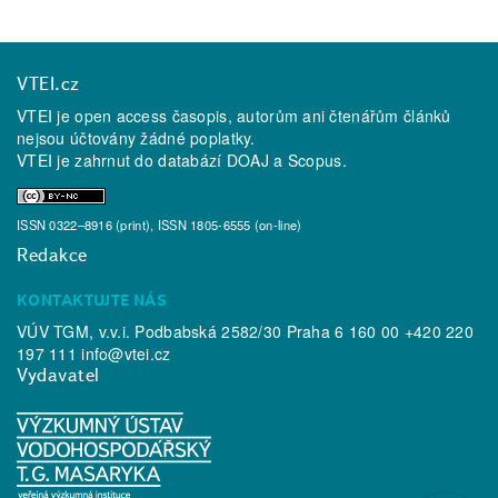
VTEI.cz
VTEI je open access časopis, autorům ani čtenářům článků
nejsou účtovány žádné poplatky.
VTEI je zahrnut do databází
DOAJ
a
Scopus
.
ISSN 0322–8916 (print), ISSN 1805-6555 (on-line)
Redakce
KONTAKTUJTE NÁS
VÚV TGM, v.v.i. Podbabská 2582/30 Praha 6 160 00 +420 220
197 111
info@vtei.cz
Vydavatel