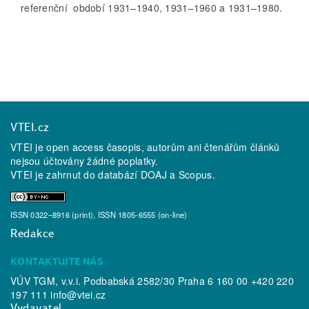
referenční období 1931–1940, 1931–1960 a 1931–1980.
VTEI.cz
VTEI je open access časopis, autorům ani čtenářům článků
nejsou účtovány žádné poplatky.
VTEI je zahrnut do databází
DOAJ
a
Scopus
.
ISSN 0322–8916 (print), ISSN 1805-6555 (on-line)
Redakce
KONTAKTUJTE NÁS
VÚV TGM, v.v.i. Podbabská 2582/30 Praha 6 160 00 +420 220
197 111
info@vtei.cz
Vydavatel