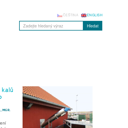
ČEŠTINA
ENGLISH
Hledat
 kalů
o
.
,
MGR.
vení