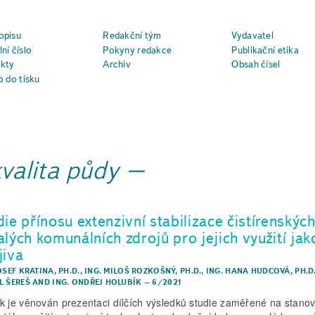
opisu
Redakční tým
Vydavatel
ní číslo
Pokyny redakce
Publikační etika
kty
Archiv
Obsah čísel
o do tisku
kvalita půdy
ie přínosu extenzivní stabilizace čistírenských
alých komunálních zdrojů pro jejich využití jak
jiva
OSEF KRATINA, PH.D.
,
ING. MILOŠ ROZKOŠNÝ, PH.D.
,
ING. HANA HUDCOVÁ, PH.D
L ŠEREŠ
AND
ING. ONDŘEJ HOLUBÍK
–
6/2021
k je věnován prezentaci dílčích výsledků studie zaměřené na stano