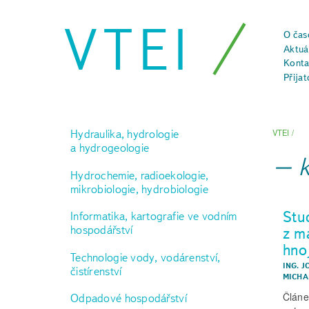
VTEI
O čas
Aktuál
Konta
Přijat
Hydraulika, hydrologie
VTEI
/
a hydrogeologie
Hydrochemie, radioekologie,
mikrobiologie, hydrobiologie
Stud
Informatika, kartografie ve vodním
hospodářství
z m
hno
Technologie vody, vodárenství,
ING. J
čistírenství
MICHA
Článe
Odpadové hospodářství