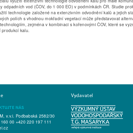
ciálu využití extenzivní technologie odvodnění kalu pro malé komuná
rny odpadních vod (ČOV, do 1 000 EO) v podmínkách ČR. Studie pro
užití technologie založené na extenzivním odvodnění kalů a jejich sta
ových polích s vhodnou mokřadní vegetací může představovat alterna
 technologiím, zejména v kombinaci s kořenovými ČOV, které se vyz
 produkcí kalu.
ce
Vydavatel
KTUJTE NÁS
, v.v.i. Podbabská 2582/30
 160 00 +420 220 197 111
ei.cz