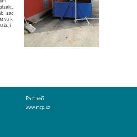
lní
kázala,
bilizaci
tivu k
načují
Partneři
www.mzp.cz