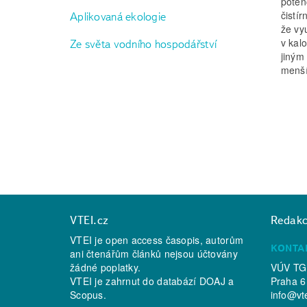
poten
čistí
Aplikovaná ekologie
že vy
v kal
Ze světa vodního hospodářství
jiným
menší
VTEI.cz
Redak
VTEI je open access časopis, autorům
KONTA
ani čtenářům článků nejsou účtovány
žádné poplatky.
VÚV TGM
VTEI je zahrnut do databází
DOAJ
a
Praha 6
Scopus
.
info@vt