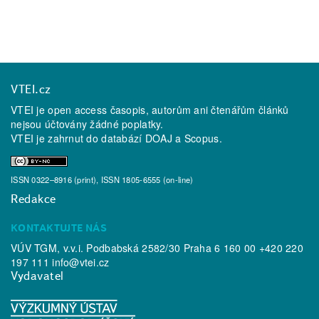
VTEI.cz
VTEI je open access časopis, autorům ani čtenářům článků
nejsou účtovány žádné poplatky.
VTEI je zahrnut do databází
DOAJ
a
Scopus
.
ISSN 0322–8916 (print), ISSN 1805-6555 (on-line)
Redakce
KONTAKTUJTE NÁS
VÚV TGM, v.v.i. Podbabská 2582/30 Praha 6 160 00 +420 220
197 111
info@vtei.cz
Vydavatel