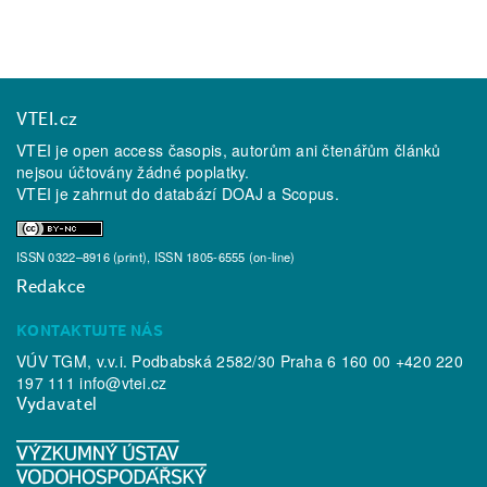
VTEI.cz
VTEI je open access časopis, autorům ani čtenářům článků
nejsou účtovány žádné poplatky.
VTEI je zahrnut do databází
DOAJ
a
Scopus
.
ISSN 0322–8916 (print), ISSN 1805-6555 (on-line)
Redakce
KONTAKTUJTE NÁS
VÚV TGM, v.v.i. Podbabská 2582/30 Praha 6 160 00 +420 220
197 111
info@vtei.cz
Vydavatel