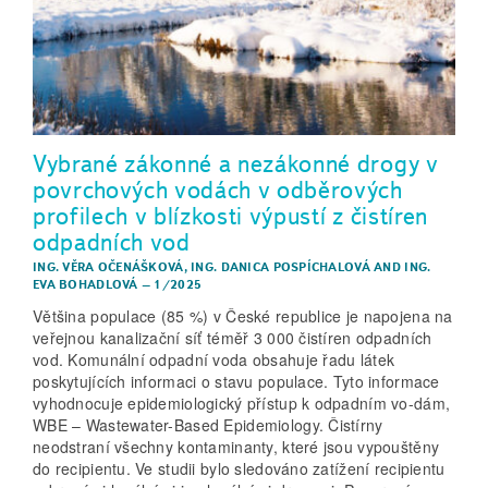
Vybrané zákonné a nezákonné drogy v
povrchových vodách v odběrových
profilech v blízkosti výpustí z čistíren
odpadních vod
ING. VĚRA OČENÁŠKOVÁ
,
ING. DANICA POSPÍCHALOVÁ
AND
ING.
EVA BOHADLOVÁ
–
1/2025
Většina populace (85 %) v České republice je napojena na
veřejnou kanalizační síť téměř 3 000 čistíren odpadních
vod. Komunální odpadní voda obsahuje řadu látek
poskytujících informaci o stavu populace. Tyto informace
vyhodnocuje epidemiologický přístup k odpadním vo-dám,
WBE – Wastewater-Based Epidemiology. Čistírny
neodstraní všechny kontaminanty, které jsou vypouštěny
do recipientu. Ve studii bylo sledováno zatížení recipientu