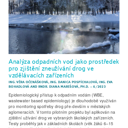
Analýza odpadních vod jako prostředek
pro zjištění zneužívání drog ve
vzdělávacích zařízeních
ING. VĚRA OČENÁŠKOVÁ
,
ING. DANICA POSPÍCHALOVÁ
,
ING. EVA
BOHADLOVÁ
AND
RNDR. DIANA MAREŠOVÁ, PH.D.
–
6/2023
Epidemiologický přístup k odpadním vodám (WBE,
wastewater based epidemiology) je dlouhodobě využíván
pro monitoring spotřeby drog pře-devším v městských
aglomeracích. V tomto pilotním projektu byl aplikován na
zjištění užívání drog ve vybraných školských zařízeních.
Testy proběhly jak v základních školách (věk žáků 6–15