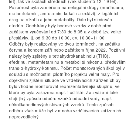
let), tak ve školách středních (věk studentů 12–19 let).
Pozornost byla zaměřena na nelegální drogy (marihuana,
metamfetamin, amfet­amin, kokain a extázi), z legálních
drog na nikotin a jeho metabolity. Dále byl sledován
efedrin. Odebírány byly bodové vzorky v době před
začátkem vyučování od 7:30 do 8:05 a v době tzv. velké
přestávky, tj. od 9:30 do 10:00, ev. 10:30–11:00.
Odběry byly realizovány ve dvou termínech, na začátku
června a koncem září nebo začátkem října 2022. Pozitivní
nálezy byly zjištěny u tetrahydrokanabinolu (THC),
efedrinu, metamfetaminu a metabolitů nikotinu, především
trans-3-hydroxy-kotininu. Počet monitorovaných škol byl v
souladu s možnostmi pilotního projektu velmi malý. Pro
objektivní zjištění situace ve vzdělávacích zařízeních by
bylo vhodné monitorovat reprezentativnější skupinu, ve
které by byla zařazena např. i učiliště. Za zvážení také
stojí jiný způsob odběru vzorků odpadní vody, např.
několikahodinových slévaných vzorků. Tento způsob
odběru však může být v mnoha vzdělávacích zařízeních
neproveditelný