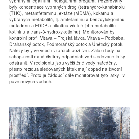
vybranými legálními i nelegálními drogami. Pozorovány
byly koncentrace vybraných drog (tetrahydro-kanabinolu
(THC), metamfetaminu, extáze (MDMA), kokainu a
vybraných metabolitů, tj. amfetaminu a benzoylekgoninu,
metadonu a EDDP a nikotinu včetně jeho metabolitu
kotininu a trans-3-hydroxykotininu). Monitorován byl
kontrolní profil Vltava – Trojská lávka, Vltava – Podbaba,
Drahanský potok, Podmoráňský potok a Únětický potok.
Nálezy byly ve všech vzorcích pozitivní. Záleží tedy na
schop-nosti dané čistírny odpadních vod sledované látky
odstranit. V recipientu jsou vyčištěné vody naředěny,
přesto rezidua sledovaných látek mají dopad na životní
prostředí. Proto je žádoucí dále monitorovat tyto látky i v
povrchových vodách.