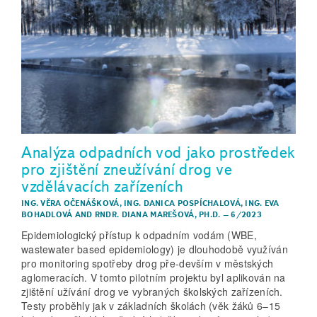
Analýza odpadních vod jako prostředek
pro zjištění zneužívání drog ve
vzdělávacích zařízeních
ING. VĚRA OČENÁŠKOVÁ
,
ING. DANICA POSPÍCHALOVÁ
,
ING. EVA
BOHADLOVÁ
AND
RNDR. DIANA MAREŠOVÁ, PH.D.
–
6/2023
Epidemiologický přístup k odpadním vodám (WBE,
wastewater based epidemiology) je dlouhodobě využíván
pro monitoring spotřeby drog pře-devším v městských
aglomeracích. V tomto pilotním projektu byl aplikován na
zjištění užívání drog ve vybraných školských zařízeních.
Testy proběhly jak v základních školách (věk žáků 6–15