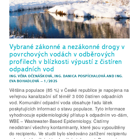
Vybrané zákonné a nezákonné drogy v
povrchových vodách v odběrových
profilech v blízkosti výpustí z čistíren
odpadních vod
ING. VĚRA OČENÁŠKOVÁ
,
ING. DANICA POSPÍCHALOVÁ
AND
ING.
EVA BOHADLOVÁ
–
1/2025
Většina populace (85 %) v České republice je napojena na
veřejnou kanalizační síť téměř 3 000 čistíren odpadních
vod. Komunální odpadní voda obsahuje řadu látek
poskytujících informaci o stavu populace. Tyto informace
vyhodnocuje epidemiologický přístup k odpadním vo-dám,
WBE – Wastewater-Based Epidemiology. Čistírny
neodstraní všechny kontaminanty, které jsou vypouštěny
do recipientu. Ve studii bylo sledováno zatížení recipientu