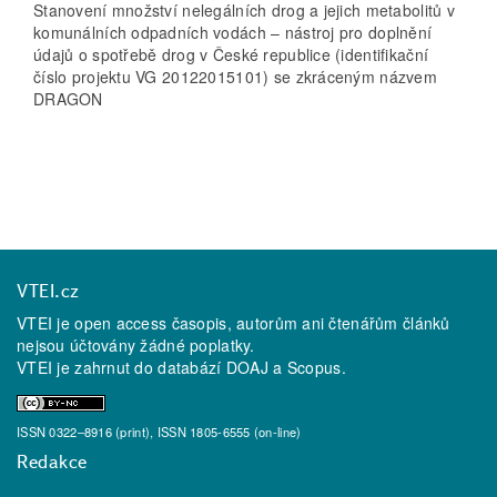
Stanovení množství nelegálních drog a jejich metabolitů v
komunálních odpadních vodách – nástroj pro doplnění
údajů o spotřebě drog v České republice (identifikační
číslo projektu VG 20122015101) se zkráceným názvem
DRAGON
VTEI.cz
VTEI je open access časopis, autorům ani čtenářům článků
nejsou účtovány žádné poplatky.
VTEI je zahrnut do databází
DOAJ
a
Scopus
.
ISSN 0322–8916 (print), ISSN 1805-6555 (on-line)
Redakce