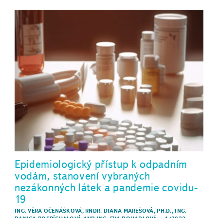
Epidemiologický přístup k odpadním
vodám, stanovení vybraných
nezákonných látek a pandemie covidu-
19
ING. VĚRA OČENÁŠKOVÁ
,
RNDR. DIANA MAREŠOVÁ, PH.D.
,
ING.