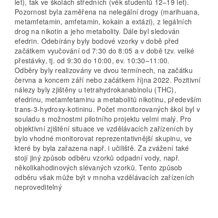
let), tak ve školách středních (věk studentů 12–19 let).
Pozornost byla zaměřena na nelegální drogy (marihuana,
metamfetamin, amfet­amin, kokain a extázi), z legálních
drog na nikotin a jeho metabolity. Dále byl sledován
efedrin. Odebírány byly bodové vzorky v době před
začátkem vyučování od 7:30 do 8:05 a v době tzv. velké
přestávky, tj. od 9:30 do 10:00, ev. 10:30–11:00.
Odběry byly realizovány ve dvou termínech, na začátku
června a koncem září nebo začátkem října 2022. Pozitivní
nálezy byly zjištěny u tetrahydrokanabinolu (THC),
efedrinu, metamfetaminu a metabolitů nikotinu, především
trans-3-hydroxy-kotininu. Počet monitorovaných škol byl v
souladu s možnostmi pilotního projektu velmi malý. Pro
objektivní zjištění situace ve vzdělávacích zařízeních by
bylo vhodné monitorovat reprezentativnější skupinu, ve
které by byla zařazena např. i učiliště. Za zvážení také
stojí jiný způsob odběru vzorků odpadní vody, např.
několikahodinových slévaných vzorků. Tento způsob
odběru však může být v mnoha vzdělávacích zařízeních
neproveditelný