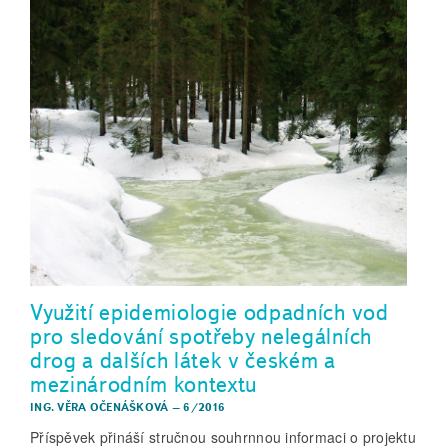
Využití epidemiologie odpadních vod
pro sledování spotřeby nelegálních
drog a dalších látek v českém a
mezinárodním kontextu
ING. VĚRA OČENÁŠKOVÁ
–
6/2016
Příspěvek přináší stručnou souhrnnou informaci o projektu