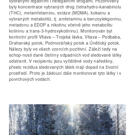
vybranými legálními i nelegálními drogami. Pozorovány
byly koncentrace vybraných drog (tetrahydro-kanabinolu
(THC), metamfetaminu, extáze (MDMA), kokainu a
vybraných metabolitů, tj. amfetaminu a benzoylekgoninu,
metadonu a EDDP a nikotinu včetně jeho metabolitu
kotininu a trans-3-hydroxykotininu). Monitorován byl
kontrolní profil Vltava – Trojská lávka, Vltava – Podbaba,
Drahanský potok, Podmoráňský potok a Únětický potok.
Nálezy byly ve všech vzorcích pozitivní. Záleží tedy na
schop-nosti dané čistírny odpadních vod sledované látky
odstranit. V recipientu jsou vyčištěné vody naředěny,
přesto rezidua sledovaných látek mají dopad na životní
prostředí. Proto je žádoucí dále monitorovat tyto látky i v
povrchových vodách.