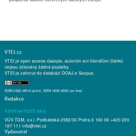
VTEI.cz
VTEI je open access časopis, autorům ani čtenářům článků
nejsou účtovány žádné poplatky.
VTEI je zahrnut do databází
DOAJ
a
Scopus
.
ISSN 0322–8916 (print), ISSN 1805-6555 (on-line)
Redakce
KONTAKTUJTE NÁS
VÚV TGM, v.v.i. Podbabská 2582/30 Praha 6 160 00 +420 220
197 111
info@vtei.cz
Vydavatel