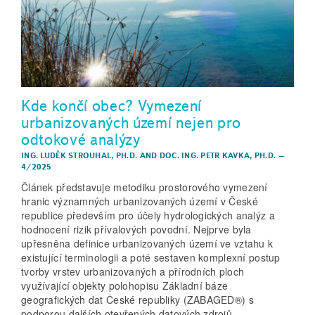
Kde končí obec? Vymezení
urbanizovaných území nejen pro
odtokové analýzy
ING. LUDĚK STROUHAL, PH.D.
AND
DOC. ING. PETR KAVKA, PH.D.
–
4/2025
Článek představuje metodiku prostorového vymezení
hranic významných urbanizovaných území v České
republice především pro účely hydrologických analýz a
hodnocení rizik přívalových povodní. Nejprve byla
upřesněna definice urbanizovaných území ve vztahu k
existující terminologii a poté sestaven komplexní postup
tvorby vrstev urbanizovaných a přírodních ploch
využívající objekty polohopisu Základní báze
geografických dat České republiky (ZABAGED®) s
podporou dalších otevřených datových zdrojů.