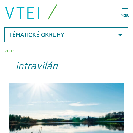
VTEI
MENU
TÉMATICKÉ OKRUHY
VTEI
/
intravilán