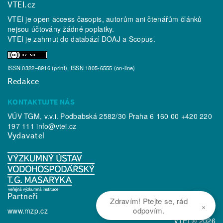
VTEI.cz
VTEI je open access časopis, autorům ani čtenářům článků
nejsou účtovány žádné poplatky.
VTEI je zahrnut do databází
DOAJ
a
Scopus
.
ISSN 0322–8916 (print), ISSN 1805-6555 (on-line)
Redakce
KONTAKTUJTE NÁS
VÚV TGM, v.v.i. Podbabská 2582/30 Praha 6 160 00 +420 220
197 111
info@vtei.cz
Vydavatel
Partneři
Zdravím! Ptejte se, rád
×
odpovím.
www.mzp.cz
VTEI ® 2026