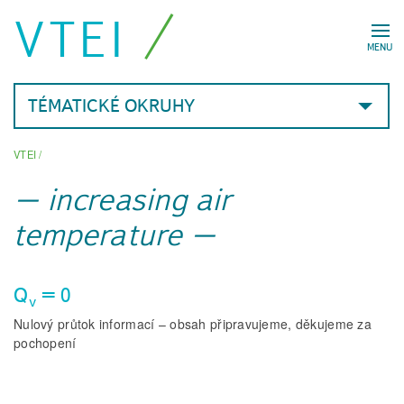
VTEI
MENU
TÉMATICKÉ OKRUHY
VTEI
/
increasing air
temperature
Q
= 0
v
Nulový průtok informací – obsah připravujeme, děkujeme za
pochopení