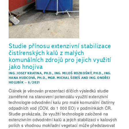
Studie přínosu extenzivní stabilizace
čistírenských kalů z malých
komunálních zdrojů pro jejich využití
jako hnojiva
ING. JOSEF KRATINA, PH.D.
,
ING. MILOŠ ROZKOŠNÝ, PH.D.
,
ING.
HANA HUDCOVÁ, PH.D.
,
MGR. MICHAL ŠEREŠ
AND
ING. ONDŘEJ
HOLUBÍK
–
6/2021
Článek je věnován prezentaci dílčích výsledků studie
zaměřené na stanovení potenciálu využití extenzivní
technologie odvodnění kalu pro malé komunální čistírny
odpadních vod (ČOV, do 1 000 EO) v podmínkách ČR.
Studie prokázala, že využití technologie založené na
extenzivním odvodnění kalů a jejich stabilizaci v kalových
polích s vhodnou mokřadní vegetací může představovat