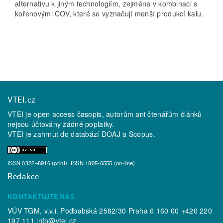
alternativu k jiným technologiím, zejména v kombinaci s
kořenovými ČOV, které se vyznačují menší produkcí kalu.
VTEI.cz
VTEI je open access časopis, autorům ani čtenářům článků
nejsou účtovány žádné poplatky.
VTEI je zahrnut do databází
DOAJ
a
Scopus
.
ISSN 0322–8916 (print), ISSN 1805-6555 (on-line)
Redakce
KONTAKTUJTE NÁS
VÚV TGM, v.v.i. Podbabská 2582/30 Praha 6 160 00 +420 220
197 111
info@vtei.cz