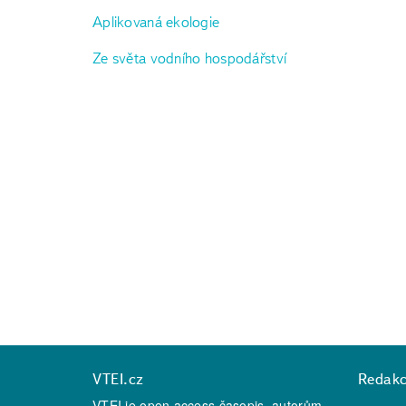
Aplikovaná ekologie
Ze světa vodního hospodářství
VTEI.cz
Redak
VTEI je open access časopis, autorům