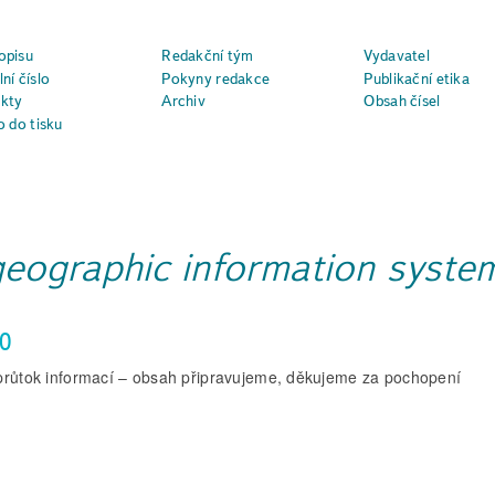
opisu
Redakční tým
Vydavatel
ní číslo
Pokyny redakce
Publikační etika
kty
Archiv
Obsah čísel
o do tisku
geographic information syste
0
průtok informací – obsah připravujeme, děkujeme za pochopení