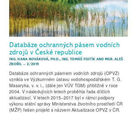
Databáze ochranných pásem vodních
zdrojů v České republice
ING. HANA NOVÁKOVÁ, PH.D.
,
ING. TOMÁŠ FOJTÍK
AND
MGR. ALEŠ
ZBOŘIL
–
2/2019
Databáze ochranných pásmem vodních zdrojů (OPVZ)
vznikla ve Výzkumném ústavu vodohospodářském T. G.
Masaryka, v. v. i., (dále jen VÚV TGM) přibližně v roce
2004. V následujících letech proběhla řada dílčích
aktualizací. V letech 2015–2017 byl v rámci podpory
výkonu státní správy Ministerstva životního prostředí ČR
(MŽP) řešen projekt s názvem Aktualizace OPVZ v ČR.