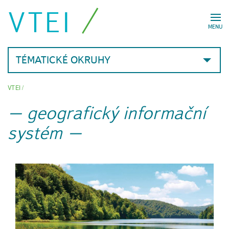
VTEI
MENU
TÉMATICKÉ OKRUHY
VTEI
/
geografický informační
systém