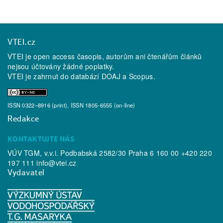
VTEI.cz
VTEI je open access časopis, autorům ani čtenářům článků
nejsou účtovány žádné poplatky.
VTEI je zahrnut do databází
DOAJ
a
Scopus
.
ISSN 0322–8916 (print), ISSN 1805-6555 (on-line)
Redakce
KONTAKTUJTE NÁS
VÚV TGM, v.v.i. Podbabská 2582/30 Praha 6 160 00 +420 220
197 111
info@vtei.cz
Vydavatel