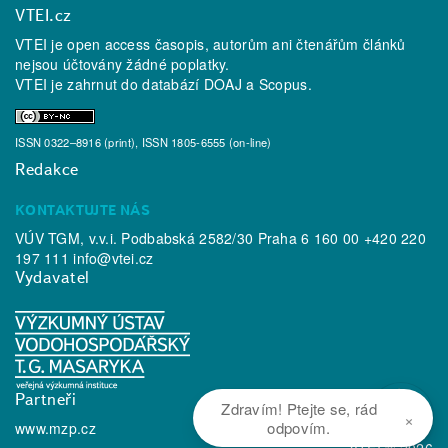
VTEI.cz
VTEI je open access časopis, autorům ani čtenářům článků
nejsou účtovány žádné poplatky.
VTEI je zahrnut do databází
DOAJ
a
Scopus
.
ISSN 0322–8916 (print), ISSN 1805-6555 (on-line)
Redakce
KONTAKTUJTE NÁS
VÚV TGM, v.v.i. Podbabská 2582/30 Praha 6 160 00 +420 220
197 111
info@vtei.cz
Vydavatel
Partneři
Zdravím! Ptejte se, rád
×
odpovím.
www.mzp.cz