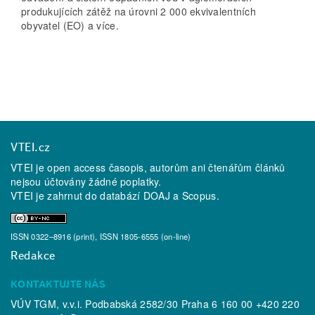
produkujících zátěž na úrovni 2 000 ekvivalentních
obyvatel (EO) a více.
VTEI.cz
VTEI je open access časopis, autorům ani čtenářům článků
nejsou účtovány žádné poplatky.
VTEI je zahrnut do databází
DOAJ
a
Scopus
.
ISSN 0322–8916 (print), ISSN 1805-6555 (on-line)
Redakce
KONTAKTUJTE NÁS
VÚV TGM, v.v.i. Podbabská 2582/30 Praha 6 160 00 +420 220