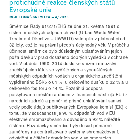
protichůdné reakce členských států
Evropské unie
MGR. TOMÁŠ GREMLICA
–
4/2023
Směrnice Rady 91/271/EHS ze dne 21. května 1991 o
čištění městských odpadních vod (Urban Waste Water
Treatment Directive – UWWTD) vstoupila v platnost před
32 lety, což je na právní předpis úctyhodný věk. V průběhu
účinnosti směrnice bylo důsledným uplatňováním jejích
poža-davků v praxi dosaženo dobrých výsledků v ochraně
vod. V období 1990–2014 došlo ke snížení množství
znečišťujících látek ve vyčištěných a vypouštěných
městských odpadních vodách u organického znečištění
vyjádřeného BSK5 o 61 %, u celkového dusíku o 32 % a u
celkového fos-foru o 44 %. Rozsáhlá podpora
poskytovaná městům a obcím z finančních nástrojů EU i z
národních zdrojů a poměrně přísné uplatňování sankcí
vedly podle údajů publikovaných Evropskou komisí (EK) k
tomu, že v současnosti je 98 % odpadních vod v EU
efektivně shromažďováno a odváděno a 92 % náležitě
čištěno. Požadavky směrnice byly dosud primárně
zaměřeny na centralizované systémy shromažďování,
odvádění a čištění odpadních vod v aglomeracích