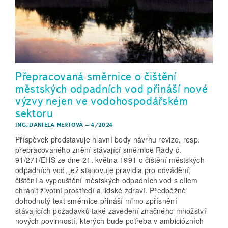
Přepracovaná směrnice o čištění
městských odpadních vod přináší nové
výzvy nejen ve vodohospodářském
sektoru
ING. DANIELA MERTOVÁ
–
4/2024
Příspěvek představuje hlavní body návrhu revize, resp.
přepracovaného znění stávající směrnice Rady č.
91/271/EHS ze dne 21. května 1991 o čištění městských
odpadních vod, jež stanovuje pravidla pro odvádění,
čištění a vypouštění městských odpadních vod s cílem
chránit životní prostředí a lidské zdraví. Předběžně
dohodnutý text směrnice přináší mimo zpřísnění
stávajících požadavků také zavedení značného množství
nových povinností, kterých bude potřeba v ambiciózních