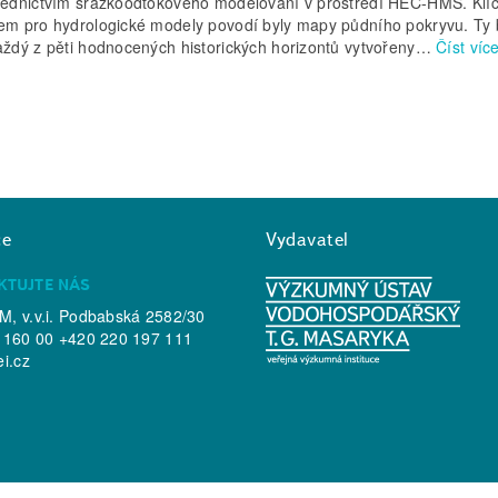
řednictvím srážkoodtokového modelování v prostředí HEC-HMS. Kl
em pro hydrologické modely povodí byly mapy půdního pokryvu. Ty 
aždý z pěti hodnocených historických horizontů vytvořeny…
Číst víc
ce
Vydavatel
KTUJTE NÁS
, v.v.i. Podbabská 2582/30
 160 00 +420 220 197 111
ei.cz