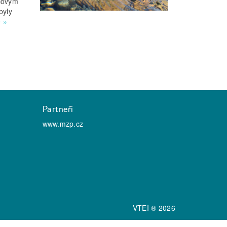
íčovým
byly
e »
Partneři
www.mzp.cz
VTEI ® 2026