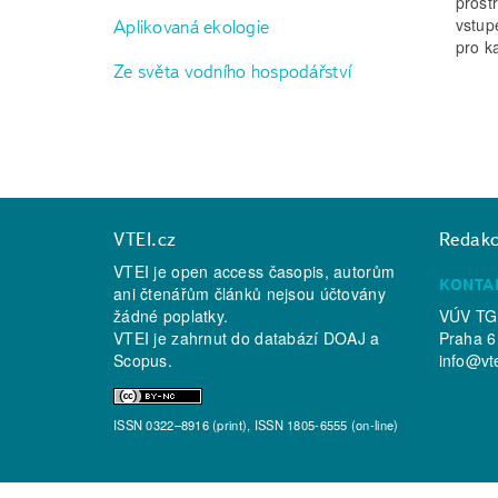
prost
vstup
Aplikovaná ekologie
pro k
Ze světa vodního hospodářství
VTEI.cz
Redak
VTEI je open access časopis, autorům
KONTA
ani čtenářům článků nejsou účtovány
žádné poplatky.
VÚV TGM
VTEI je zahrnut do databází
DOAJ
a
Praha 6
Scopus
.
info@vt
ISSN 0322–8916 (print), ISSN 1805-6555 (on-line)