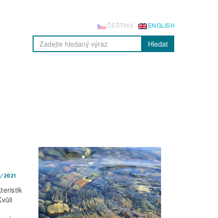
ČEŠTINA
ENGLISH
Hledat
/2021
eristik
vůli