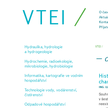
VTEI
O čas
Aktuál
Konta
Přijat
Hydraulika, hydrologie
VTEI
/
a hydrogeologie
Hydrochemie, radioekologie,
mikrobiologie, hydrobiologie
His
Informatika, kartografie ve vodním
hospodářství
char
ING. L
Technologie vody, vodárenství,
Souhr
čistírenství
v šes
neexi
Odpadové hospodářství