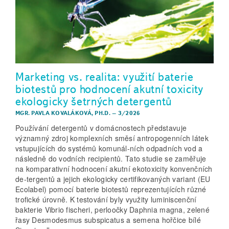
Marketing vs. realita: využití baterie
biotestů pro hodnocení akutní toxicity
ekologicky šetrných detergentů
MGR. PAVLA KOVALÁKOVÁ, PH.D.
–
3/2026
Používání detergentů v domácnostech představuje
významný zdroj komplexních směsí antropogenních látek
vstupujících do systémů komunál-ních odpadních vod a
následně do vodních recipientů. Tato studie se zaměřuje
na komparativní hodnocení akutní ekotoxicity konvenčních
de-tergentů a jejich ekologicky certifikovaných variant (EU
Ecolabel) pomocí baterie biotestů reprezentujících různé
trofické úrovně. K testování byly využity luminiscenční
bakterie Vibrio fischeri, perloočky Daphnia magna, zelené
řasy Desmodesmus subspicatus a semena hořčice bílé