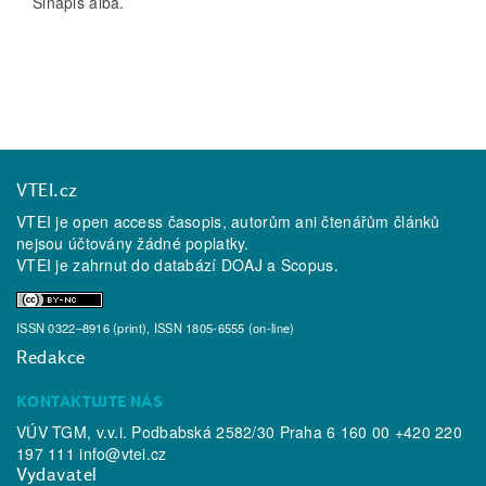
Sinapis alba.
VTEI.cz
VTEI je open access časopis, autorům ani čtenářům článků
nejsou účtovány žádné poplatky.
VTEI je zahrnut do databází
DOAJ
a
Scopus
.
ISSN 0322–8916 (print), ISSN 1805-6555 (on-line)
Redakce
KONTAKTUJTE NÁS
VÚV TGM, v.v.i. Podbabská 2582/30 Praha 6 160 00 +420 220
197 111
info@vtei.cz
Vydavatel