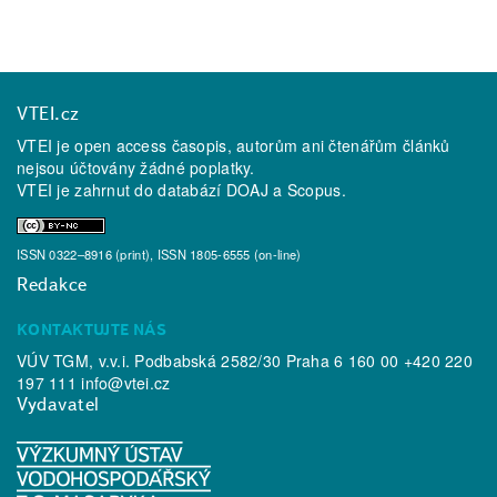
VTEI.cz
VTEI je open access časopis, autorům ani čtenářům článků
nejsou účtovány žádné poplatky.
VTEI je zahrnut do databází
DOAJ
a
Scopus
.
ISSN 0322–8916 (print), ISSN 1805-6555 (on-line)
Redakce
KONTAKTUJTE NÁS
VÚV TGM, v.v.i. Podbabská 2582/30 Praha 6 160 00 +420 220
197 111
info@vtei.cz
Vydavatel