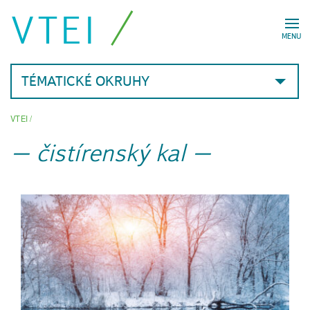
VTEI
MENU
TÉMATICKÉ OKRUHY
VTEI
/
čistírenský kal