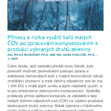
Přínosy a rizika využití kalů malých
ČOV po zpracování kompostováním k
produkci vybraných druhů zeleniny
ING. MILOŠ ROZKOŠNÝ, PH.D.
AND
ING. HANA HUDCOVÁ, PH.D.
–
1/2024
Cílem studie, jejíž výsledky přináší tento článek, bylo
posoudit možnost zjednodušení postupů úpravy a
stabilizace čistírenských kalů z malých komunálních zdrojů
znečištění (domovní a malé čistírny odpadních vod do cca
1 000 EO) v místě jejich vzniku a jejich následné využití, a
to pro-střednictvím extenzivního kompostování. Výsledky
prokázaly přínos aplikace kompostů ze zakládek s kaly
malých čistíren odpadních vod (ČOV) na zvýšení produkce
sledovaných druhů zeleniny. Avšak zejména u hlávkového
salátu došlo k vyššímu přenosu vybraných rizikových