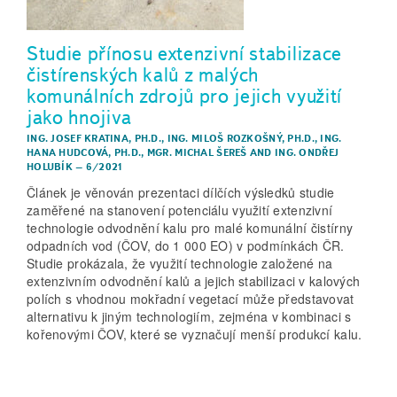
Studie přínosu extenzivní stabilizace
čistírenských kalů z malých
komunálních zdrojů pro jejich využití
jako hnojiva
ING. JOSEF KRATINA, PH.D.
,
ING. MILOŠ ROZKOŠNÝ, PH.D.
,
ING.
HANA HUDCOVÁ, PH.D.
,
MGR. MICHAL ŠEREŠ
AND
ING. ONDŘEJ
HOLUBÍK
–
6/2021
Článek je věnován prezentaci dílčích výsledků studie
zaměřené na stanovení potenciálu využití extenzivní
technologie odvodnění kalu pro malé komunální čistírny
odpadních vod (ČOV, do 1 000 EO) v podmínkách ČR.
Studie prokázala, že využití technologie založené na
extenzivním odvodnění kalů a jejich stabilizaci v kalových
polích s vhodnou mokřadní vegetací může představovat
alternativu k jiným technologiím, zejména v kombinaci s
kořenovými ČOV, které se vyznačují menší produkcí kalu.