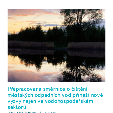
Přepracovaná směrnice o čištění
městských odpadních vod přináší nové
výzvy nejen ve vodohospodářském
sektoru
ING. DANIELA MERTOVÁ
–
4/2024