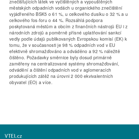
znečišťujících látek ve vyčištěných a vypouštěných
městských odpadních vodách u organického znečištění
vyjádřeného BSK5 o 61 %, u celkového dusíku o 32 % a u
celkového fos-foru o 44 %. Rozsáhlá podpora
poskytovaná městům a obcím z finančních nástrojů EU i z
národních zdrojů a poměrně přísné uplatňování sankcí
vedly podle údajů publikovaných Evropskou komisí (EK) k
tomu, že v současnosti je 98 % odpadních vod v EU
efektivně shromažďováno a odváděno a 92 % náležitě
čištěno. Požadavky směrnice byly dosud primárně
zaměřeny na centralizované systémy shromažďování,
odvádění a čištění odpadních vod v aglomeracích
produkujících zátěž na úrovni 2 000 ekvivalentních
obyvatel (EO) a více.
VTEI.cz