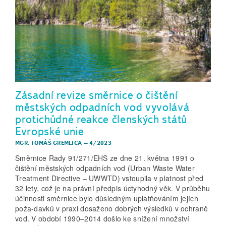
Zásadní revize směrnice o čištění
městských odpadních vod vyvolává
protichůdné reakce členských států
Evropské unie
MGR. TOMÁŠ GREMLICA
–
4/2023
Směrnice Rady 91/271/EHS ze dne 21. května 1991 o
čištění městských odpadních vod (Urban Waste Water
Treatment Directive – UWWTD) vstoupila v platnost před
32 lety, což je na právní předpis úctyhodný věk. V průběhu
účinnosti směrnice bylo důsledným uplatňováním jejích
poža-davků v praxi dosaženo dobrých výsledků v ochraně
vod. V období 1990–2014 došlo ke snížení množství