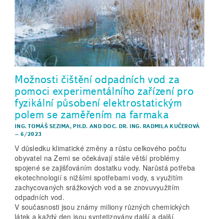
Možnosti čištění odpadních vod za
pomoci experimentálního zařízení pro
fyzikální působení elektrostatickým
polem se zaměřením na farmaka
ING. TOMÁŠ SEZIMA, PH.D.
AND
DOC. DR. ING. RADMILA KUČEROVÁ
–
6/2023
V důsledku klimatické změny a růstu celkového počtu
obyvatel na Zemi se očekávají stále větší problémy
spojené se zajišťováním dostatku vody. Narůstá potřeba
ekotechnologií s nižšími spotřebami vody, s využitím
zachycovaných srážkových vod a se znovuvyužitím
odpadních vod.
V současnosti jsou známy miliony různých chemických
látek a každý den jsou syntetizovány další a další.