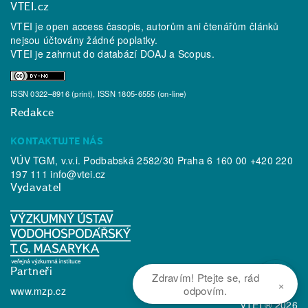
VTEI.cz
VTEI je open access časopis, autorům ani čtenářům článků
nejsou účtovány žádné poplatky.
VTEI je zahrnut do databází
DOAJ
a
Scopus
.
ISSN 0322–8916 (print), ISSN 1805-6555 (on-line)
Redakce
KONTAKTUJTE NÁS
VÚV TGM, v.v.i. Podbabská 2582/30 Praha 6 160 00 +420 220
197 111
info@vtei.cz
Vydavatel
Partneři
Zdravím! Ptejte se, rád
×
odpovím.
www.mzp.cz
VTEI ® 2026