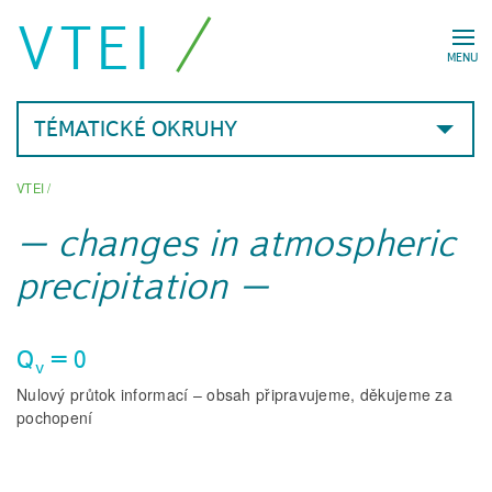
VTEI
MENU
TÉMATICKÉ OKRUHY
VTEI
/
changes in atmospheric
precipitation
Q
= 0
v
Nulový průtok informací – obsah připravujeme, děkujeme za
pochopení