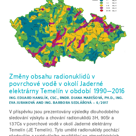
Změny obsahu radionuklidů v
povrchové vodě v okolí Jaderné
elektrárny Temelín v období 1990–2016
ING. EDUARD HANSLÍK, CSC.
,
RNDR. DIANA MAREŠOVÁ, PH.D.
,
ING.
EVA JURANOVÁ
AND
ING. BARBORA SEDLÁŘOVÁ
–
6/2017
V příspěvku jsou prezentovány výsledky dlouhodobého
sledování výskytu a chování radionuklidů 3H, 90Sr a
137Cs v povrchové vodě v okolí Jaderné elektrárny
Temelín (JE Temelín). Tyto umělé radionuklidy pochází
především z reziduálního znečištění po atmosférických