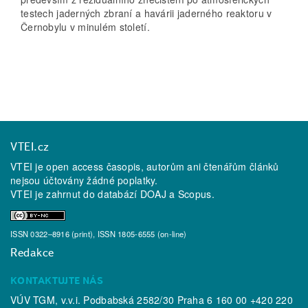
testech jaderných zbraní a havárii jaderného reaktoru v
Černobylu v minulém století.
VTEI.cz
VTEI je open access časopis, autorům ani čtenářům článků
nejsou účtovány žádné poplatky.
VTEI je zahrnut do databází
DOAJ
a
Scopus
.
ISSN 0322–8916 (print), ISSN 1805-6555 (on-line)
Redakce
KONTAKTUJTE NÁS
VÚV TGM, v.v.i. Podbabská 2582/30 Praha 6 160 00 +420 220