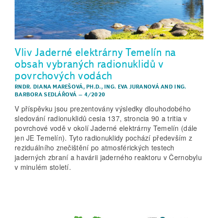
Vliv Jaderné elektrárny Temelín na
obsah vybraných radionuklidů v
povrchových vodách
RNDR. DIANA MAREŠOVÁ, PH.D.
,
ING. EVA JURANOVÁ
AND
ING.
BARBORA SEDLÁŘOVÁ
–
4/2020
V příspěvku jsou prezentovány výsledky dlouhodobého
sledování radionuklidů cesia 137, stroncia 90 a tritia v
povrchové vodě v okolí Jaderné elektrárny Temelín (dále
jen JE Temelín). Tyto radionuklidy pochází především z
reziduálního znečištění po atmosférických testech
jaderných zbraní a havárii jaderného reaktoru v Černobylu
v minulém století.