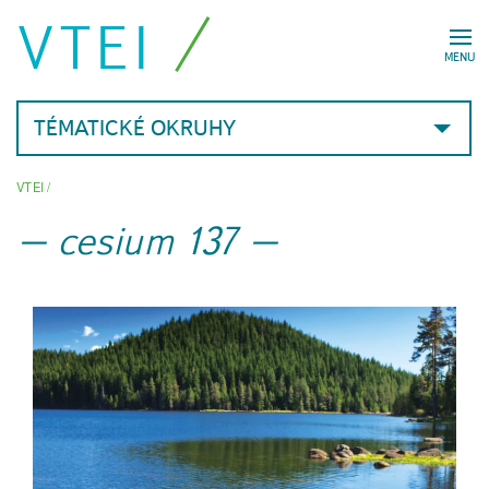
VTEI
MENU
TÉMATICKÉ OKRUHY
VTEI
/
cesium 137