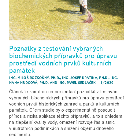
Poznatky z testování vybraných
biochemických přípravků pro úpravu
prostředí vodních prvků kulturních
památek
ING. MILOŠ ROZKOŠNÝ, PH.D.
,
ING. JOSEF KRATINA, PH.D.
,
ING.
HANA HUDCOVÁ, PH.D.
AND
ING. PAVEL SEDLÁČEK
–
1/2020
Článek je zaměřen na prezentaci poznatků z testování
vybraných biochemických přípravků pro úpravu prostředí
vodních prvků historických zahrad a parků a kulturních
památek. Cílem studie bylo experimentálně posoudit
přínos a rizika aplikace těchto přípravků, a to s ohledem
na zlepšení kvality vody, omezení rozvoje řas a sinic
v eutrofních podmínkách a snížení objemu dnového
sedimentu.