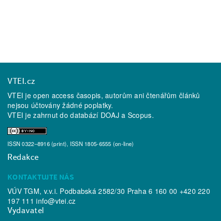
VTEI.cz
VTEI je open access časopis, autorům ani čtenářům článků
nejsou účtovány žádné poplatky.
VTEI je zahrnut do databází
DOAJ
a
Scopus
.
ISSN 0322–8916 (print), ISSN 1805-6555 (on-line)
Redakce
KONTAKTUJTE NÁS
VÚV TGM, v.v.i. Podbabská 2582/30 Praha 6 160 00 +420 220
197 111
info@vtei.cz
Vydavatel