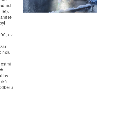
ladních
let).
 amfet­
byl
:00, ev.
září
binolu
nostmi
ch
ré by
orků
 odběru