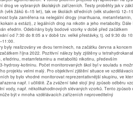
ní drog ve vybraných školských zařízeních. Testy proběhly jak v zák
ch (věk žáků 6–15 let), tak ve školách středních (věk studentů 12–19 
nost byla zaměřena na nelegální drogy (marihuana, metamfetamin,
kokain a extázi), z legálních drog na nikotin a jeho metabolity. Dále 
ván efedrin. Odebírány byly bodové vzorky v době před začátkem
vání od 7:30 do 8:05 a v době tzv. velké přestávky, tj. od 9:30 do 10
–11:00.
y byly realizovány ve dvou termínech, na začátku června a koncem 
začátkem října 2022. Pozitivní nálezy byly zjištěny u tetrahydrokana
, efedrinu, metamfetaminu a metabolitů nikotinu, především
-3-hydroxy-kotininu. Počet monitorovaných škol byl v souladu s mož
ího projektu velmi malý. Pro objektivní zjištění situace ve vzdělávací
eních by bylo vhodné monitorovat reprezentativnější skupinu, ve kte
zařazena např. i učiliště. Za zvážení také stojí jiný způsob odběru vz
ní vody, např. několikahodinových slévaných vzorků. Tento způsob
může být v mnoha vzdělávacích zařízeních neproveditelný