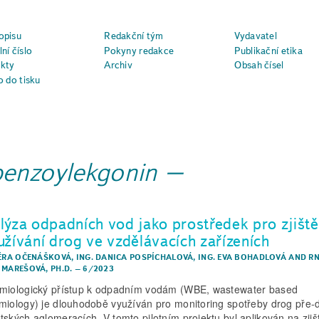
opisu
Redakční tým
Vydavatel
ní číslo
Pokyny redakce
Publikační etika
kty
Archiv
Obsah čísel
o do tisku
benzoylekgonin
lýza odpadních vod jako prostředek pro zjiště
užívání drog ve vzdělávacích zařízeních
VĚRA OČENÁŠKOVÁ
,
ING. DANICA POSPÍCHALOVÁ
,
ING. EVA BOHADLOVÁ
AND
RN
 MAREŠOVÁ, PH.D.
–
6/2023
miologický přístup k odpadním vodám (WBE, wastewater based
miology) je dlouhodobě využíván pro monitoring spotřeby drog pře
tských aglomeracích. V tomto pilotním projektu byl aplikován na zjiš