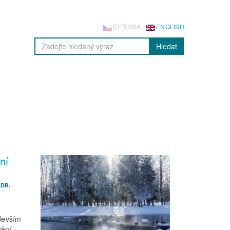
ČEŠTINA
ENGLISH
Hledat
ní
DR.
-devším
tění