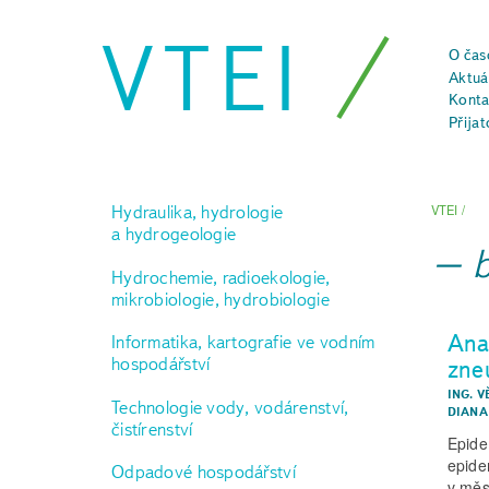
VTEI
O čas
Aktuál
Konta
Přijat
Hydraulika, hydrologie
VTEI
/
a hydrogeologie
Hydrochemie, radioekologie,
mikrobiologie, hydrobiologie
Ana
Informatika, kartografie ve vodním
hospodářství
zne
ING. 
Technologie vody, vodárenství,
DIANA
čistírenství
Epide
epide
Odpadové hospodářství
v měs