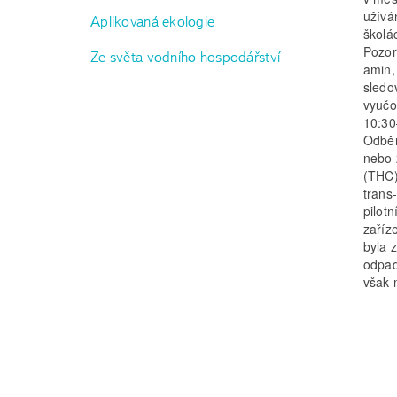
užívá
Aplikovaná ekologie
školá
Pozor
Ze světa vodního hospodářství
amin, 
sledo
vyučo
10:30
Odběr
nebo 
(THC)
trans
pilotn
zaříz
byla 
odpad
však 