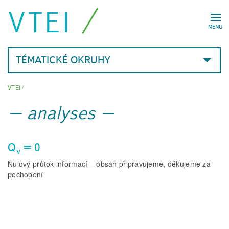
VTEI
MENU
TÉMATICKÉ OKRUHY
VTEI
/
analyses
Q
= 0
v
Nulový průtok informací – obsah připravujeme, děkujeme za
pochopení