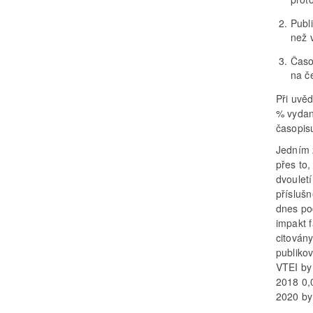
Publ
než v
Časo
na č
Při uvěd
% vydan
časopisu
Jedním z
přes to,
dvoulet
příslušn
dnes po
impakt 
citovány
publiko
VTEI by 
2018 0,
2020 by 