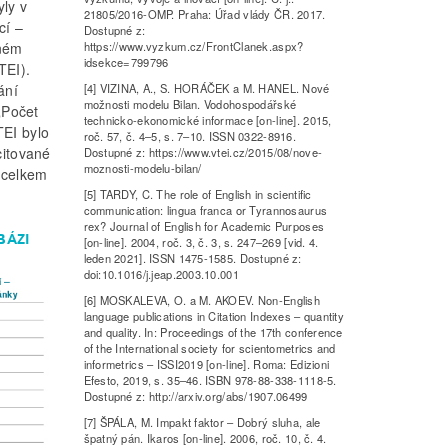
yly v
21805/2016-OMP. Praha: Úřad vlády ČR. 2017.
cí –
Dostupné z:
https://www.vyzkum.cz/FrontClanek.aspx?
aném
idsekce=799796
TEI).
[4] VIZINA, A., S. HORÁČEK a M. HANEL. Nové
ání
možnosti modelu Bilan. Vodohospodářské
„Počet
technicko-ekonomické informace [on-line]. 2015,
TEI bylo
roč. 57, č. 4–5, s. 7–10. ISSN 0322-8916.
citované
Dostupné z: https://www.vtei.cz/2015/08/nove-
moznosti-modelu-bilan/
I celkem
[5] TARDY, C. The role of English in scientific
communication: lingua franca or Tyrannosaurus
rex? Journal of English for Academic Purposes
BÁZI
[on-line]. 2004, roč. 3, č. 3, s. 247–269 [vid. 4.
leden 2021]. ISSN 1475-1585. Dostupné z:
doi:10.1016/j.jeap.2003.10.001
[6] MOSKALEVA, O. a M. AKOEV. Non-English
language publications in Citation Indexes – quantity
and quality. In: Proceedings of the 17th conference
of the International society for scientometrics and
informetrics – ISSI2019 [on-line]. Roma: Edizioni
Efesto, 2019, s. 35–46. ISBN 978-88-338-1118-5.
Dostupné z: http://arxiv.org/abs/1907.06499
[7] ŠPÁLA, M. Impakt faktor – Dobrý sluha, ale
špatný pán. Ikaros [on-line]. 2006, roč. 10, č. 4.