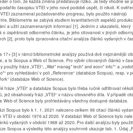
eder o tom, že každá změna představuje riziko. Je tedy vhodné se p
e podařilo časopisu VTEI v jeho nové podobě uspět, či nikoli. K ověře
 VTEI zaznamenal požadovaného progresu, bylo použito nástrojů
trie. Bibliometrie se zabývá studiem kvantitativních aspektů produkc
ání a užití zaznamenaných informací [1]. Jedním z ukazatelů, který
á o úspěšnosti odborného článku, je jeho citovanost v jiných odborn
ech [2], proto byla zpracována citační analýza článků vydaných v ča
 17+ [3] v rámci bibliometrické analýzy používá dvě nejznámější cit
e, a to Scopus a Web of Science. Pro výběr citovaných článků v čas
ly použity fráze „VTEI“, „Wat* manag* tech* and econ* info*“ a „vod
o*“ pro vyhledávání v poli „Reference“ (databáze Scopus), resp. v p
Work“ (databáze Web of Science).
ě fráze „VTEI“ a databáze Scopus bylo třeba ručně odfiltrovat někol
 jež obsahovaly frázi „VTEI“ v názvu citovaného díla. V případě cit
e Web of Science byly prohledávány všechny dostupné databáze.
ázi Scopus bylo k 1. 1. 2021 nalezeno celkem 99 citací článků vyda
e VTEI v období 1976 až 2020. V databázi Web of Science bylo nal
článků vydaných v období 1968 až 2020. Pro další analýzu byly použi
áze Scopus a výsledky této analýzy souhrnně ukazuje tab. 1. Údaj „