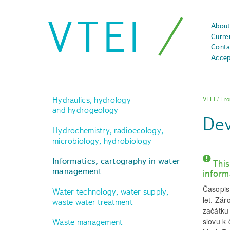
VTEI
About
Curre
Conta
Accep
Hydraulics, hydrology
VTEI
/
Fro
and hydrogeology
Dev
Hydrochemistry, radioecology,
microbiology, hydrobiology
Informatics, cartography in water
This
management
inform
Časopis
Water technology, water supply,
let. Zá
waste water treatment
začátku
slovu k
Waste management