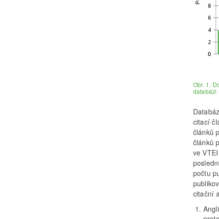
Obr. 1. 
databázi
Databáz
citací č
článků 
článků 
ve VTEI 
posledn
počtu pu
publiko
citační 
Angl
prot