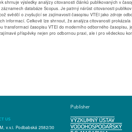
ek shrnuje výsledky analýzy citovanosti článků publikovaných v časo
 záznamech databáze Scopus. Je patrný nárůst citovanosti publiko
což svědčí o zvyšující se zajímavosti časopisu VTEI jako zdroje odb
ch informací. Celkově lze shrnout, že analýza citovanosti prokázala
u transformaci časopisu VTEI do moderního odborného časopisu, j
 zajímavé příspěvky nejen pro odbornou praxi, ale i pro vědeckou ko
Publisher
CT US
, v.v.i. Podbabská 2582/30