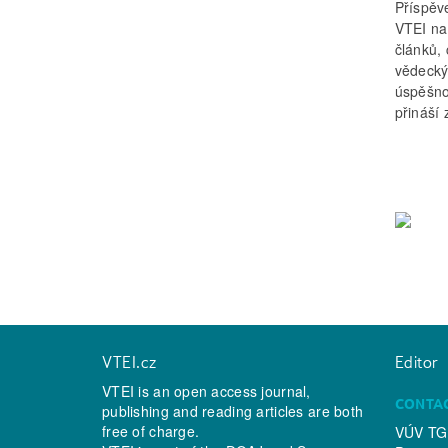
Příspěv
VTEI na
článků, 
vědecký
úspěšno
přináší
VTEI.cz
Editor
VTEI is an open access journal,
CONTA
publishing and reading articles are both
free of charge.
VÚV TGM