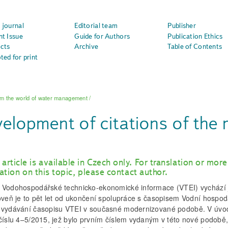
 journal
Editorial team
Publisher
nt Issue
Guide for Authors
Publication Ethics
cts
Archive
Table of Contents
ted for print
m the world of water management
/
elopment of citations of the
 article is available in Czech only. For translation or more
ation on this topic, please contact author.
 Vodohospodářské technicko-ekonomické informace (VTEI) vychází j
roveň je to pět let od ukončení spolupráce s časopisem Vodní hospod
 vydávání časopisu VTEI v současné modernizované podobě. V úv
 číslu 4–5/2015, jež bylo prvním číslem vydaným v této nové podobě,