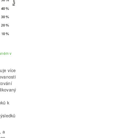
vaném v
uje více
ovanosti
tování
likovaný
nků k
výsledků
, a
ace.