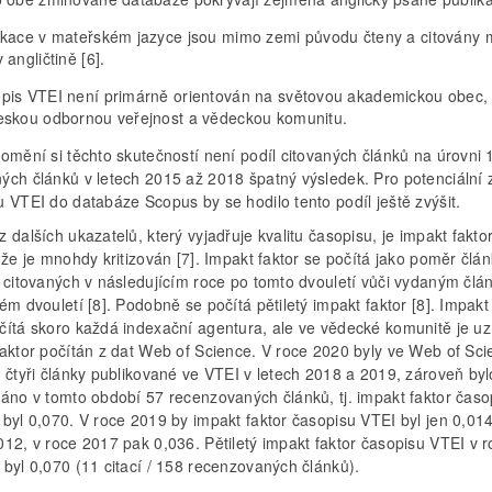
ikace v mateřském jazyce jsou mimo zemi původu čteny a citovány
 angličtině [6].
pis VTEI není primárně orientován na světovou akademickou obec,
eskou odbornou veřejnost a vědeckou komunitu.
omění si těchto skutečností není podíl citovaných článků na úrovni 
ých článků v letech 2015 až 2018 špatný výsledek. Pro potenciální 
 VTEI do databáze Scopus by se hodilo tento podíl ještě zvýšit.
 dalších ukazatelů, který vyjadřuje kvalitu časopisu, je impakt faktor,
 že je mnohdy kritizován [7]. Impakt faktor se počítá jako poměr člá
í citovaných v následujícím roce po tomto dvouletí vůči vydaným čl
ém dvouletí [8]. Podobně se počítá pětiletý impakt faktor [8]. Impakt
čítá skoro každá indexační agentura, ale ve vědecké komunitě je u
faktor počítán z dat Web of Science. V roce 2020 byly ve Web of Sc
 čtyři články publikované ve VTEI v letech 2018 a 2019, zároveň byl
váno v tomto období 57 recenzovaných článků, tj. impakt faktor časo
byl 0,070. V roce 2019 by impakt faktor časopisu VTEI byl jen 0,014
012, v roce 2017 pak 0,036. Pětiletý impakt faktor časopisu VTEI v 
byl 0,070 (11 citací / 158 recenzovaných článků).