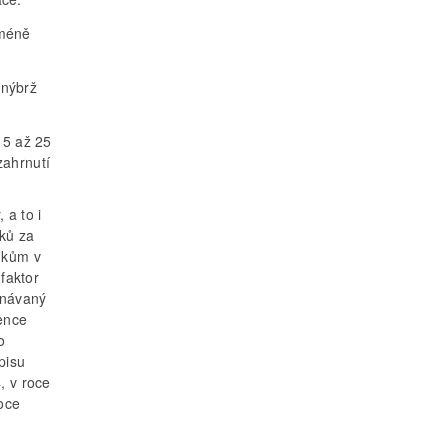
 méně
 nýbrž
15 až 25
zahrnutí
 a to i
nků za
ánkům v
 faktor
znávaný
ience
o
pisu
, v roce
roce