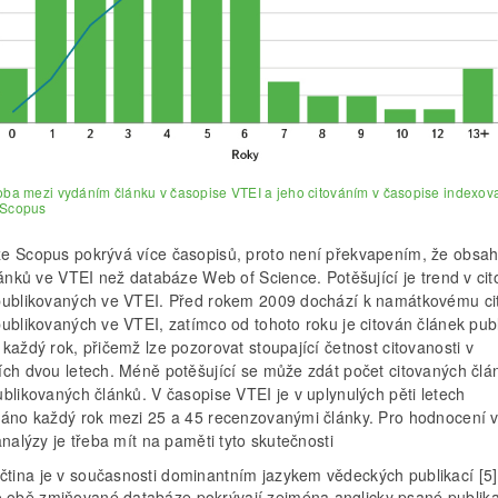
Doba mezi vydáním článku v časopise VTEI a jeho citováním v časopise indexo
 Scopus
e Scopus pokrývá více časopisů, proto není překvapením, že obsah
lánků ve VTEI než databáze Web of Science. Potěšující je trend v cit
publikovaných ve VTEI. Před rokem 2009 dochází k namátkovému ci
publikovaných ve VTEI, zatímco od tohoto roku je citován článek pub
každý rok, přičemž lze pozorovat stoupající četnost citovanosti v
ích dvou letech. Méně potěšující se může zdát počet citovaných člá
blikovaných článků. V časopise VTEI je v uplynulých pěti letech
váno každý rok mezi 25 a 45 recenzovanými články. Pro hodnocení 
analýzy je třeba mít na paměti tyto skutečnosti
ičtina je v současnosti dominantním jazykem vědeckých publikací [5]
o obě zmiňované databáze pokrývají zejména anglicky psané publik