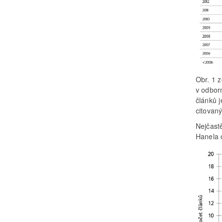
Obr. 1 
v odbor
článků j
citovan
Nejčastě
Hanela 