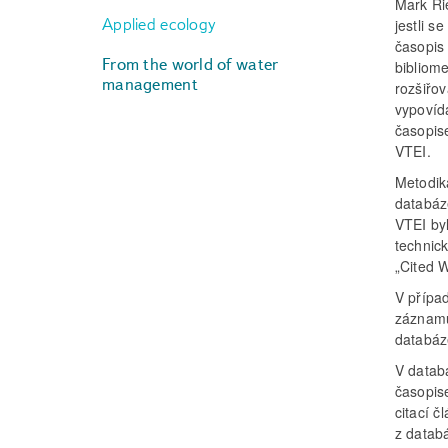
Mark Ri
Applied ecology
jestli s
časopis
From the world of water
bibliome
management
rozšiřov
vypovíd
časopis
VTEI.
Metodika
databáz
VTEI by
technick
„Cited 
V případ
záznamů,
databáz
V datab
časopis
citací 
z datab