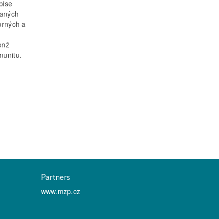
pise
vaných
orných a
enž
munitu.
Partners
www.mzp.cz