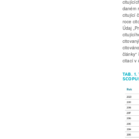
citující
daném r
citující
roce cit
Údaj „P
citující
citovan
citováno
články“
citací 
TAB. 1
SCOPU