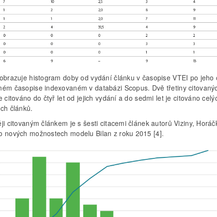
zobrazuje histogram doby od vydání článku v časopise VTEI po jeho 
ném časopise indexovaném v databázi Scopus. Dvě třetiny citovaný
e citováno do čtyř let od jejich vydání a do sedmi let je citováno cel
ých článků.
ji citovaným článkem je s šesti citacemi článek autorů Viziny, Horáč
o nových možnostech modelu Bilan z roku 2015 [4].