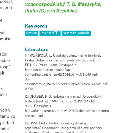
odívat,
vodohospodářský T. G. Masaryka,
ní, zda
Praha (Czech Republic)
e,
Keywords
ých
citation
journal VTEI
scientific journals
sopise
Literature
ační
[1] VAVŘÍKOVÁ, L. Úvod do scientometrie [on-line].
opise
Praha: Ústav informačních studií a knihovnictví,
FF UK v Praze. 2008. Dostupné z:
ohosp*
https://sites.ff.cuni.cz/uisk/wp-
oli
content/uploads/sites/62/2016//01/%C3%9Avod-
do-
scientometrie_Vav%C5%99%C3%ADkov%C3%A1.pdf.
ik
00000
ační
[2] DRÁBEK, P. Scientometrie v praxi. Akademický
bulletin [on-line]. 1998, roč. 8, č. 2. ISSN 1210-
9525. Dostupné z:
ných v
http://abicko.avcr.cz/archiv/1998/2/obsah/scientometrie-
v-praxi.html
ezeno 75
ty údaje
[3] RVVI. Metodika hodnocení výzkumných
organizací a hodnocení programů účelové podpory
Počet
výzkumu, vývoje a inovací [on-line]. Č. j.: