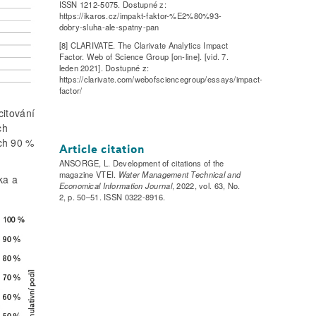
ISSN 1212-5075. Dostupné z:
https://ikaros.cz/impakt-faktor-%E2%80%93-
dobry-sluha-ale-spatny-pan
[8] CLARIVATE. The Clarivate Analytics Impact
Factor. Web of Science Group [on-line]. [vid. 7.
leden 2021]. Dostupné z:
https://clarivate.com/webofsciencegroup/essays/impact-
factor/
citování
ch
ých 90 %
Article citation
ANSORGE, L. Development of citations of the
magazine VTEI.
Water Management Technical and
ka a
Economical Information Journal
, 2022, vol. 63, No.
2, p. 50–51. ISSN 0322-8916.