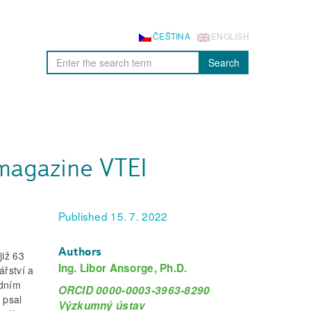
ČEŠTINA
ENGLISH
Search
 magazine VTEI
Published 15. 7. 2022
Authors
iž 63
Ing. Libor Ansorge, Ph.D.
ářství a
odním
ORCID 0000-0003-3963-8290
 psal
Výzkumný ústav