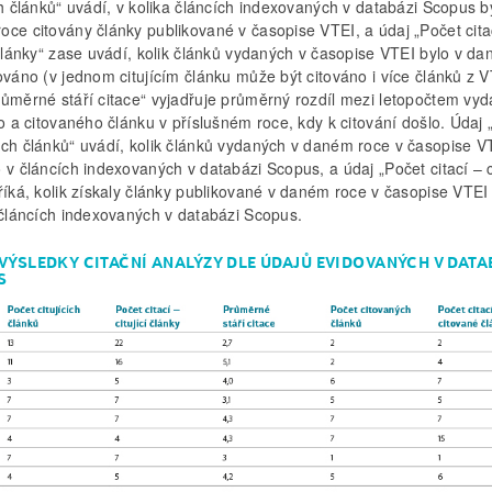
ch článků“ uvádí, v kolika článcích indexovaných v databázi Scopus b
oce citovány články publikované v časopise VTEI, a údaj „Počet cita
 články“ zase uvádí, kolik článků vydaných v časopise VTEI bylo v d
ováno (v jednom citujícím článku může být citováno i více článků z V
růměrné stáří citace“ vyjadřuje průměrný rozdíl mezi letopočtem vyd
ho a citovaného článku v příslušném roce, kdy k citování došlo. Údaj 
ých článků“ uvádí, kolik článků vydaných v daném roce v časopise V
 v článcích indexovaných v databázi Scopus, a údaj „Počet citací – 
 říká, kolik získaly články publikované v daném roce v časopise VTE
v článcích indexovaných v databázi Scopus.
. VÝSLEDKY CITAČNÍ ANALÝZY DLE ÚDAJŮ EVIDOVANÝCH V DATA
S