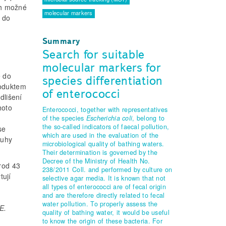
ich možné
molecular markers
do
Summary
Search for suitable
molecular markers for
e do
species differentiation
roduktem
of enterococci
dlišení
hoto
Enterococci, together with representatives
of the species
Escherichia coli
, belong to
the so-called indicators of faecal pollution,
se
which are used in the evaluation of the
ruhy
microbiological quality of bathing waters.
Their determination is governed by the
Decree of the Ministry of Health No.
rod 43
238/2011 Coll. and performed by culture on
tují
selective agar media. It is known that not
all types of enterococci are of fecal origin
and are therefore directly related to fecal
h
water pollution. To properly assess the
E.
quality of bathing water, it would be useful
to know the origin of these bacteria. For