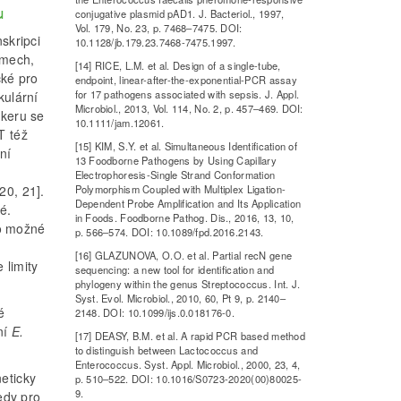
u
conjugative plasmid pAD1. J. Bacteriol., 1997,
Vol. 179, No. 23, p. 7468–7475. DOI:
skripci
10.1128/jb.179.23.7468-7475.1997.
smech,
[14] RICE, L.M. et al. Design of a single-tube,
cké pro
endpoint, linear-after-the-exponential-PCR assay
for 17 pathogens associated with sepsis. J. Appl.
kulární
Microbiol., 2013, Vol. 114, No. 2, p. 457–469. DOI:
rkeru se
10.1111/jam.12061.
T též
[15] KIM, S.Y. et al. Simultaneous Identification of
ní
13 Foodborne Pathogens by Using Capillary
Electrophoresis-Single Strand Conformation
Polymorphism Coupled with Multiplex Ligation-
20, 21].
Dependent Probe Amplification and Its Application
é.
in Foods. Foodborne Pathog. Dis., 2016, 13, 10,
lo možné
p. 566–574. DOI: 10.1089/fpd.2016.2143.
[16] GLAZUNOVA, O.O. et al. Partial recN gene
 limity
sequencing: a new tool for identification and
phylogeny within the genus Streptococcus. Int. J.
Syst. Evol. Microbiol., 2010, 60, Pt 9, p. 2140–
é
2148. DOI: 10.1099/ijs.0.018176-0.
ní
E.
[17] DEASY, B.M. et al. A rapid PCR based method
to distinguish between Lactococcus and
Enterococcus. Syst. Appl. Microbiol., 2000, 23, 4,
neticky
p. 510–522. DOI: 10.1016/S0723-2020(00)80025-
9.
tedy pro