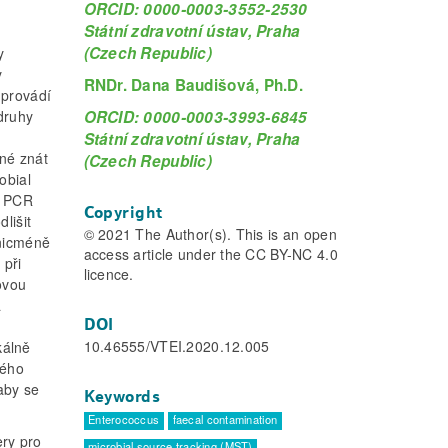
ORCID: 0000-0003-3552-2530
Státní zdravotní ústav, Praha
(Czech Republic)
y
y
RNDr. Dana Baudišová, Ph.D.
 provádí
ORCID: 0000-0003-3993-6845
druhy
Státní zdravotní ústav, Praha
né znát
(Czech Republic)
obial
í PCR
Copyright
lišit
© 2021 The Author(s). This is an open
 nicméně
access article under the CC BY-NC 4.0
 při
licence.
ovou
a
DOI
ů
10.46555/VTEI.2020.12.005
kálně
ného
aby se
Keywords
Enterococcus
faecal contamination
ery pro
microbial source tracking (MST)