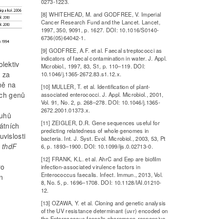
0273-1223.
[8] WHITEHEAD, M. and GODFREE, V. Imperial
Cancer Research Fund and the Lancet. Lancet,
1997, 350, 9091, p. 1627. DOI: 10.1016/S0140-
6736(05)64042-1.
[9] GODFREE, A.F. et al. Faecal streptococci as
indicators of faecal contamination in water. J. Appl.
olektiv
Microbiol., 1997, 83, S1, p. 110–119. DOI:
, za
10.1046/j.1365-2672.83.s1.12.x.
ně na
[10] MULLER, T. et al. Identification of plant-
ých genů
associated enterococci. J. Appl. Microbiol., 2001,
Vol. 91, No. 2, p. 268–278. DOI: 10.1046/j.1365-
2672.2001.01373.x.
ruhů
[11] ZEIGLER, D.R. Gene sequences useful for
átních
predicting relatedness of whole genomes in
vislosti
bacteria. Int. J. Syst. Evol. Microbiol., 2003, 53, Pt
a
thdF
6, p. 1893–1900. DOI: 10.1099/ijs.0.02713-0.
[12] FRANK, K.L. et al. AhrC and Eep are biofilm
ro
infection-associated virulence factors in
Enterococcus faecalis. Infect. Immun., 2013, Vol.
n
8, No. 5, p. 1696–1708. DOI: 10.1128/IAI.01210-
12.
[13] OZAWA, Y. et al. Cloning and genetic analysis
of the UV resistance determinant (uvr) encoded on
the Enterococcus faecalis pheromone-responsive