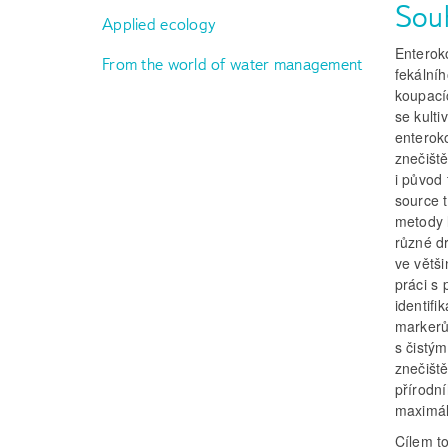
Sou
Applied ecology
Enterok
From the world of water management
fekálníh
koupací
se kult
enterok
znečišt
i původ 
source 
metody l
různé d
ve větši
práci s
identifi
markerů
s čistým
znečišt
přírodní
maximál
Cílem t