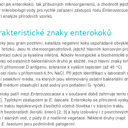
kaci jak enterokoků, tak příbuzných mikroorganismů, a zhodnotit jej
v mikrobiologii vody pro rychlé zařazení zástupců rodu
Enterococcus
i analýze přírodních vzorků.
rakteristické znaky enterokoků
oky jsou gram pozitivní, kataláza negativní koky uspořádané obvykl
h řetízků. Jsou to chemoorganotrofové, jejichž hlavním koncovým p
entaci cukrů je kyselina mléčná. Ačkoliv fenotypické a biochemické o
ků od ostatních bakteriálních druhů je složité, mezi hlavní znaky to
ří přítomnost D antigenu, tolerance k vyšším teplotám (až 45 °C)
ost růstu v přítomnosti 6,5% NaCl. Při jejich identifikaci v laboratoři 
í selektivní média, na kterých jsou eliminovány ostatní bakteriální d
SB médium obsahující azid sodný pro potlačení G- tyček).
icky patří mezi
Enterococcacae
a v současné době zahrnuje tento 
1]. Typickým zástupcem je
E. faecalis.
Enterokoky se přirozeně vysky
ím traktu teplokrevných živočichů včetně člověka i v trávicím traktu
h bezobratlých (korýši, šneci) [2, 3] a byly izolovány i z povrchovýc
 i slaných vod, z půdy či z rostlinné vegetace. Některé druhy (např.
, E. faecium
) jsou podmíněně patogenní.