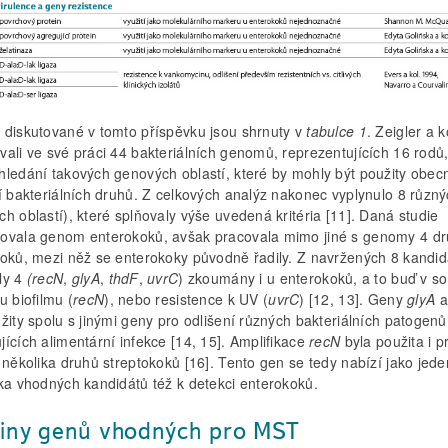
 diskutované v tomto příspěvku jsou shrnuty v
tabulce 1
. Zeigler a k
vali ve své práci 44 bakteriálních genomů, reprezentujících 16 rodů
hledání takových genových oblastí, které by mohly být použity obec
ní bakteriálních druhů. Z celkových analýz nakonec vyplynulo 8 různ
h oblastí), které splňovaly výše uvedená kritéria [11]. Daná studie
ovala genom enterokoků, avšak pracovala mimo jiné s genomy 4 d
koků, mezi něž se enterokoky původně řadily. Z navržených 8 kandid
ly 4
(recN
,
glyA
,
thdF
,
uvrC
) zkoumány i u enterokoků, a to buď v sou
u biofilmu (
recN
), nebo resistence k UV (
uvrC
) [12, 13]. Geny
glyA
žity spolu s jinými geny pro odlišení různých bakteriálních patogenů
ících alimentární infekce [14, 15]. Amplifikace
recN
byla použita i p
 několika druhů streptokoků [16]. Tento gen se tedy nabízí jako jede
ika vhodných kandidátů též k detekci enterokoků.
iny genů vhodných pro MST