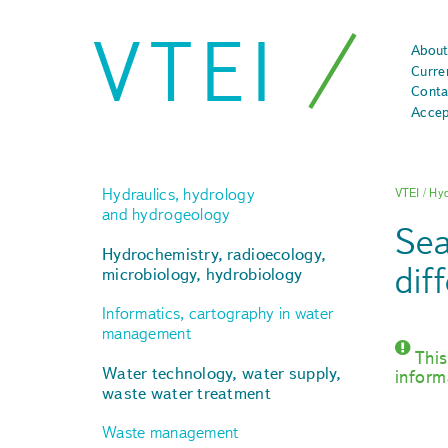
VTEI
About
Curre
Conta
Accep
Hydraulics, hydrology
VTEI
/
Hyd
and hydrogeology
Sea
Hydrochemistry, radioecology,
dif
microbiology, hydrobiology
Informatics, cartography in water
management
This
Water technology, water supply,
inform
waste water treatment
Waste management