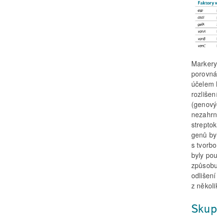
Markery
porovná
účelem 
rozliše
(genovýc
nezahrn
strepto
genů by
s tvorbo
byly pou
způsobuj
odlišení
z někol
Skup