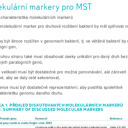
ekulární markery pro MST
charakteristika molekulárních markerů
molekulární marker pro druhové rozlišení bakterií by měl splňovat n
y být široce rozšířen v genomech bakterií, tj. ve většině bakterií by
logní gen,
ruhou stranu také musí obsahovat úseky unikátní pro daný druh bez
ých paralogních genů,
ch velikosti musí být dostatečné pro možná porovnávání, ale zároveň n
hé, aby se daly celé sekvenovat,
ence musí být dostatečně reprezentativní, aby postihla spolehlivě
akteristiku genomu daného druhu.
KA 1. PŘEHLED DISKUTOVANÝCH MOLEKULÁRNÍCH MARKERŮ
1. SUMMARY OF DISCUSSED MOLECULAR MARKERS