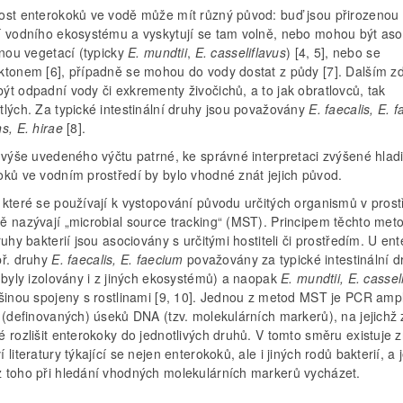
ost enterokoků ve vodě může mít různý původ: buď jsou přirozenou
í vodního ekosystému a vyskytují se tam volně, nebo mohou být as
nnou vegetací (typicky
E. mundtii
,
E. casseliflavus
) [4, 5], nebo se
ktonem [6], případně se mohou do vody dostat z půdy [7]. Dalším z
ýt odpadní vody či exkrementy živočichů, a to jak obratlovců, tak
tlých. Za typické intestinální druhy jsou považovány
E. faecalis,
E. f
ns, E. hirae
[8].
z výše uvedeného výčtu patrné, ke správné interpretaci zvýšené hlad
oků ve vodním prostředí by bylo vhodné znát jejich původ.
 které se používají k vystopování původu určitých organismů v prost
ě nazývají „microbial source tracking“ (MST). Principem těchto meto
ruhy bakterií jsou asociovány s určitými hostiteli či prostředím. U en
př. druhy
E. faecalis, E. faecium
považovány za typické intestinální d
 byly izolovány i z jiných ekosystémů) a naopak
E. mundtii,
E. cassel
tšinou spojeny s rostlinami [9, 10]. Jednou z metod MST je PCR ampl
h (definovaných) úseků DNA (tzv. molekulárních markerů), na jejichž
 rozlišit enterokoky do jednotlivých druhů. V tomto směru existuje 
 literatury týkající se nejen enterokoků, ale i jiných rodů bakterií, a 
 toho při hledání vhodných molekulárních markerů vycházet.