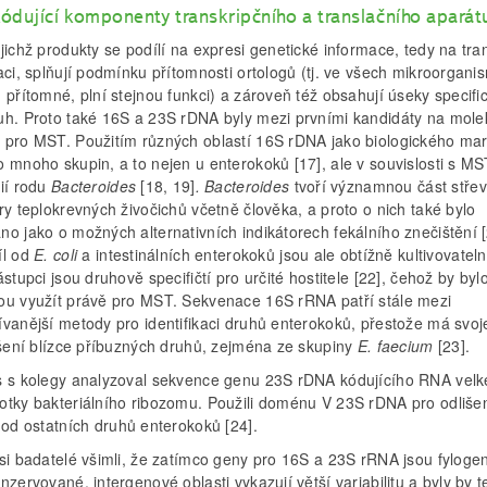
ódující komponenty transkripčního a translačního aparát
jichž produkty se podílí na expresi genetické informace, tedy na tran
aci, splňují podmínku přítomnosti ortologů (tj. ve všech mikroorgani
 přítomné, plní stejnou funkci) a zároveň též obsahují úseky specifi
uh. Proto také 16S a 23S rDNA byly mezi prvními kandidáty na mole
 pro MST. Použitím různých oblastí 16S rDNA jako biologického ma
 mnoho skupin, a to nejen u enterokoků [17], ale v souvislosti s MS
rií rodu
Bacteroides
[18, 19]
. Bacteroides
tvoří významnou část střev
ry teplokrevných živočichů včetně člověka, a proto o nich také bylo
o jako o možných alternativních indikátorech fekálního znečištění [
íl od
E. coli
a intestinálních enterokoků jsou ale obtížně kultivovateln
ástupci jsou druhově specifičtí pro určité hostitele [22], čehož by by
ou využít právě pro MST. Sekvenace 16S rRNA patří stále mezi
vanější metody pro identifikaci druhů enterokoků, přestože má svoje
lišení blízce příbuzných druhů, zejména ze skupiny
E. faecium
[23].
s s kolegy analyzoval sekvence genu 23S rDNA kódujícího RNA velk
otky bakteriálního ribozomu. Použili doménu V 23S rDNA pro odliše
od ostatních druhů enterokoků [24].
si badatelé všimli, že zatímco geny pro 16S a 23S rRNA jsou fyloge
nzervované, intergenové oblasti vykazují větší variabilitu a byly by 