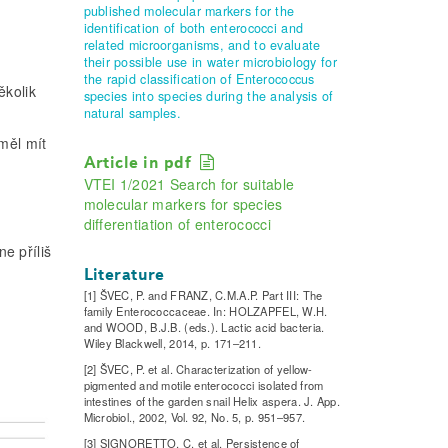
published molecular markers for the
identification of both enterococci and
related microorganisms, and to evaluate
their possible use in water microbiology for
the rapid classification of Enterococcus
ěkolik
species into species during the analysis of
natural samples.
 měl mít
Article in pdf
VTEI 1/2021 Search for suitable
molecular markers for species
differentiation of enterococci
e příliš
Literature
[1] ŠVEC, P. and FRANZ, C.M.A.P. Part III: The
family Enterococcaceae. In: HOLZAPFEL, W.H.
and WOOD, B.J.B. (eds.). Lactic acid bacteria.
Wiley Blackwell, 2014, p. 171–211.
[2] ŠVEC, P. et al. Characterization of yellow-
pigmented and motile enterococci isolated from
intestines of the garden snail Helix aspera. J. App.
Microbiol., 2002, Vol. 92, No. 5, p. 951–957.
[3] SIGNORETTO, C. et al. Persistence of