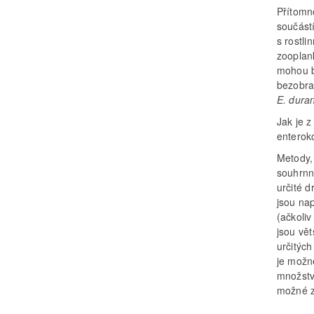
Přítomn
součást
s rostli
zooplan
mohou b
bezobra
E. dura
Jak je 
enterok
Metody,
souhrnn
určité d
jsou na
(ačkoliv
jsou vě
určitýc
je možné
množství
možné z