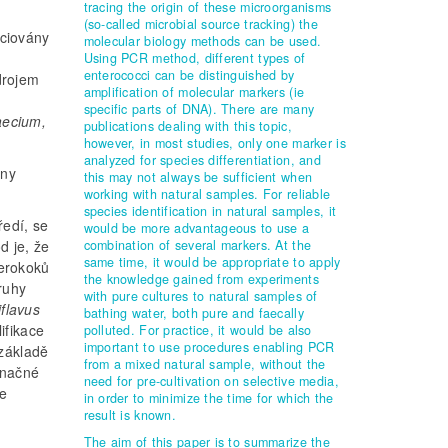
tracing the origin of these microorganisms
(so-called microbial source tracking) the
ociovány
molecular biology methods can be used.
Using PCR method, different types of
enterococci can be distinguished by
drojem
amplification of molecular markers (ie
specific parts of DNA). There are many
aecium,
publications dealing with this topic,
however, in most studies, only one marker is
analyzed for species differentiation, and
iny
this may not always be sufficient when
working with natural samples. For reliable
species identification in natural samples, it
ředí, se
would be more advantageous to use a
combination of several markers. At the
d je, že
same time, it would be appropriate to apply
terokoků
the knowledge gained from experiments
ruhy
with pure cultures to natural samples of
iflavus
bathing water, both pure and faecally
ifikace
polluted. For practice, it would be also
important to use procedures enabling PCR
 základě
from a mixed natural sample, without the
značné
need for pre-cultivation on selective media,
je
in order to minimize the time for which the
result is known.
The aim of this paper is to summarize the