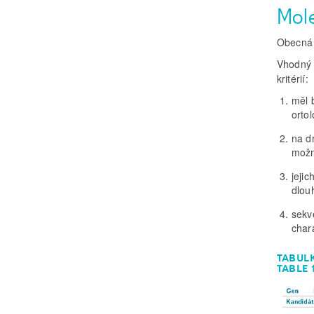
Mol
Obecná 
Vhodný 
kritérií:
měl b
orto
na d
možn
jeji
dlou
sekv
char
TABUL
TABLE 