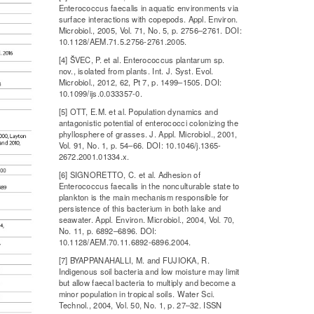
Enterococcus faecalis in aquatic environments via
surface interactions with copepods. Appl. Environ.
Microbiol., 2005, Vol. 71, No. 5, p. 2756–2761. DOI:
10.1128/AEM.71.5.2756-2761.2005.
[4] ŠVEC, P. et al. Enterococcus plantarum sp.
nov., isolated from plants. Int. J. Syst. Evol.
Microbiol., 2012, 62, Pt 7, p. 1499–1505. DOI:
10.1099/ijs.0.033357-0.
[5] OTT, E.M. et al. Population dynamics and
antagonistic potential of enterococci colonizing the
phyllosphere of grasses. J. Appl. Microbiol., 2001,
Vol. 91, No. 1, p. 54–66. DOI: 10.1046/j.1365-
2672.2001.01334.x.
[6] SIGNORETTO, C. et al. Adhesion of
Enterococcus faecalis in the nonculturable state to
plankton is the main mechanism responsible for
persistence of this bacterium in both lake and
seawater. Appl. Environ. Microbiol., 2004, Vol. 70,
No. 11, p. 6892–6896. DOI:
10.1128/AEM.70.11.6892-6896.2004.
[7] BYAPPANAHALLI, M. and FUJIOKA, R.
Indigenous soil bacteria and low moisture may limit
but allow faecal bacteria to multiply and become a
minor population in tropical soils. Water Sci.
Technol., 2004, Vol. 50, No. 1, p. 27–32. ISSN