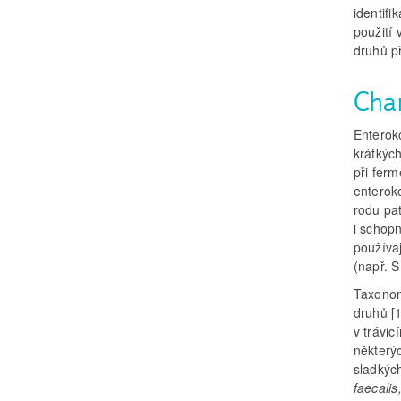
identifi
použití 
druhů př
Cha
Enterok
krátkýc
při ferm
enteroko
rodu pat
i schopn
používaj
(např. 
Taxonom
druhů [
v trávic
některýc
sladkých
faecalis