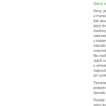
Geny k
Geny, je
a transl
kde jsou
daný dr
markery
zabývalo
u bakte
mikrofló
uvažován
Na rozd
Jejich z
s výhod
nejpouží
při roz
Tsiodra
podjedn
faecalis
Později 
velmi ko