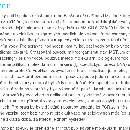
hrn
oky patří spolu se zástupci druhu
Escherichia coli
mezi tzv. indikátor
o znečištění, které se používají při hodnocení mikrobiologické kvalit
ch vod. Jejich stanovení se řídí vyhláškou MZ ČR č. 238/2011 Sb. a
ivačně na selektivních agarových médiích. Je známo, že ne všechny 
oků jsou fekálního původu a mají tedy přímou souvislost s fekálním
ěním vody. Pro správné hodnocení kvality koupací vody by bylo vhod
těchto bakterií. K trasování původu mikroorganismů (tzv. MST, „micr
tracking“) se s výhodou používá metod molekulární biologie. Pomoc
ze amplifikací molekulárních markerů (tj. specifických úseků DNA) od
ruhy enterokoků. Publikací zabývající se touto tématikou je mnoho,
ně studií se k druhovému rozlišení používá pouze jeden marker, a to
 přírodními vzorky nemusí být vždy dostatečné. Pro spolehlivou druh
kaci u přírodních vzorků by bylo výhodnější použít kombinaci několik
. Zároveň by bylo vhodné aplikovat poznatky získané z experiment
i kulturami na přírodní vzorky koupacích vod, a to jak čistých, tak fe
ěných. Pro praxi by byly důležité i postupy umožňující PCR ze směs
ho vzorku, tedy bez nutnosti předkultivace na selektivních médiích, 
ně zkrátila doba, za kterou je znám výsledek.
ohoto příspěvku je přehledně shrnout publikované molekulární mark