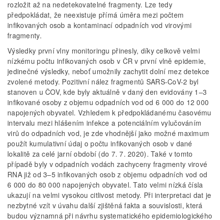
rozložit až na nedetekovatelné fragmenty. Lze tedy
předpokládat, že neexistuje přímá úměra mezi počtem
infikovaných osob a kontaminací odpadních vod virovými
fragmenty.
Výsledky první vlny monitoringu přinesly, díky celkově velmi
nízkému počtu infikovaných osob v ČR v první vlně epidemie,
jedinečné výsledky, neboť umožnily zachytit dolní mez detekce
zvolené metody. Pozitivní nález fragmentů SARS-CoV-2 byl
stanoven u ČOV, kde byly aktuálně v daný den evidovány 1–3
infikované osoby z objemu odpadních vod od 6 000 do 12 000
napojených obyvatel. Vzhledem k předpokládanému časovému
intervalu mezi hlášením infekce a potenciálním vylučováním
virů do odpadních vod, je zde vhodnější jako možné maximum
použít kumulativní údaj o počtu infikovaných osob v dané
lokalitě za celé jarní období (do 7. 7. 2020). Také v tomto
případě byly v odpadních vodách zachyceny fragmenty virové
RNA již od 3–5 infikovaných osob z objemu odpadních vod od
6 000 do 80 000 napojených obyvatel. Tato velmi nízká čísla
ukazují na velmi vysokou citlivost metody. Při interpretaci dat je
nezbytné vzít v úvahu další zjištěná fakta a souvislosti, která
budou významná při návrhu systematického epidemiologického