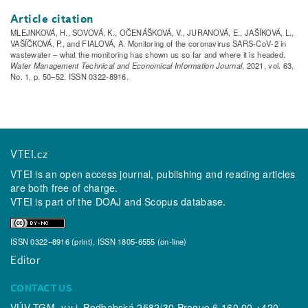
Article citation
MLEJNKOVÁ, H., SOVOVÁ, K., OČENÁŠKOVÁ, V., JURANOVÁ, E., JAŠÍKOVÁ, L.,
VAŠÍČKOVÁ, P., and FIALOVÁ, A. Monitoring of the coronavirus SARS-CoV-2 in
wastewater – what the monitoring has shown us so far and where it is headed.
Water Management Technical and Economical Information Journal
, 2021, vol. 63,
No. 1, p. 50–52. ISSN 0322-8916.
VTEI.cz
VTEI is an open access journal, publishing and reading articles
are both free of charge.
VTEI is part of the
DOAJ
and
Scopus
database.
ISSN 0322–8916 (print), ISSN 1805-6555 (on-line)
Editor
CONTACT US
VÚV TGM, v.v.i. Podbabská 2582/30 Prague 6 160 00 +420