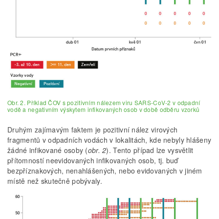
Obr. 2. Příklad ČOV s pozitivním nálezem viru SARS-CoV-2 v odpadní
vodě a negativním výskytem infikovaných osob v době odběru vzorků
Druhým zajímavým faktem je pozitivní nález virových
fragmentů v odpadních vodách v lokalitách, kde nebyly hlášeny
žádné infikované osoby (
obr. 2
). Tento případ lze vysvětlit
přítomností neevidovaných infikovaných osob, tj. buď
bezpříznakových, nenahlášených, nebo evidovaných v jiném
místě než skutečně pobývaly.