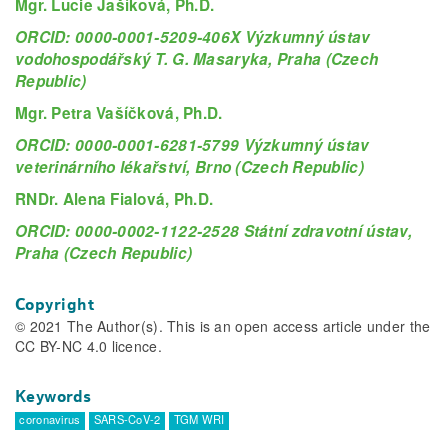
Mgr. Lucie Jašíková, Ph.D.
ORCID: 0000-0001-5209-406X Výzkumný ústav
vodohospodářský T. G. Masaryka, Praha (Czech
Republic)
Mgr. Petra Vašíčková, Ph.D.
ORCID: 0000-0001-6281-5799 Výzkumný ústav
veterinárního lékařství, Brno (Czech Republic)
RNDr. Alena Fialová, Ph.D.
ORCID: 0000-0002-1122-2528 Státní zdravotní ústav,
Praha (Czech Republic)
Copyright
© 2021 The Author(s). This is an open access article under the
CC BY-NC 4.0 licence.
Keywords
coronavirus
SARS-CoV-2
TGM WRI