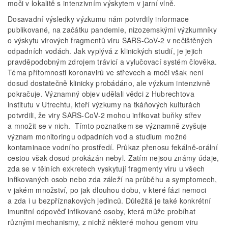
moči v lokalitě s intenzivním výskytem v jarní vlně.
Dosavadní výsledky výzkumu nám potvrdily informace
publikované, na začátku pandemie, nizozemskými výzkumníky
o výskytu virových fragmentů viru SARS-CoV-2 v nečištěných
odpadních vodách. Jak vyplývá z klinických studií, je jejich
pravděpodobným zdrojem trávicí a vylučovací systém člověka.
Téma přítomnosti koronavirů ve střevech a moči však není
dosud dostatečně klinicky probádáno, ale výzkum intenzivně
pokračuje. Významný objev udělali vědci z Hubrechtova
institutu v Utrechtu, kteří výzkumy na tkáňových kulturách
potvrdili, že viry SARS-CoV-2 mohou infikovat buňky střev
a množit se v nich. Tímto poznatkem se významně zvyšuje
význam monitoringu odpadních vod a studium možné
kontaminace vodního prostředí. Průkaz přenosu fekálně-orální
cestou však dosud prokázán nebyl. Zatím nejsou známy údaje,
zda se v tělních exkretech vyskytují fragmenty viru u všech
infikovaných osob nebo zda záleží na průběhu a symptomech,
v jakém množství, po jak dlouhou dobu, v které fázi nemoci
a zda i u bezpříznakových jedinců. Důležitá je také konkrétní
imunitní odpověď infikované osoby, která může probíhat
různými mechanismy, z nichž některé mohou genom viru