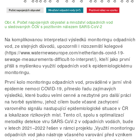
Obr. 4. Počet napojených obyvatel a množství odpadních vod
u sledovaných ČOV s pozitivním nálezem SARS-CoV-2
Na komplikovanou interpretaci výsledků monitoringu odpadních
vod, ze stejných důvodů, upozornili i nizozemští kolegové
(https://www.waternewseurope.com/netherlands-covid-19-
sewage-measurements-difficult-to-interpret/), kteří jako první
přišli s myšlenkou využití odpadních vod k epidemiologickému
monitoringu.
První kolo monitoringu odpadních vod, prováděné v jarní vlně
epidemie nemoci COVID-19, přineslo řadu zajímavých
výsledků, které budou velmi cenné a nezbytné pro další práci
na tvorbě systému, jehož cílem bude včasné zachycení
varovného signálu nastupující epidemiologické situace v ČR
a lokalizace rizikových míst. Tento cíl, spolu s optimalizací
metodiky detekce viru SARS-CoV-2 v odpadních vodách, bude
v letech 2021–2022 řešen v rámci projektu „Využití monitoringu
odpadních vod jako nástroje včasného varování před vznikem