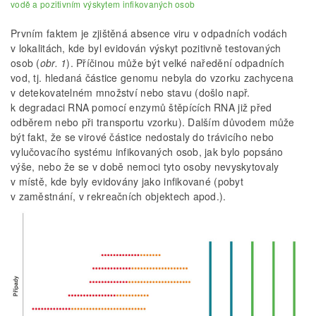
vodě a pozitivním výskytem infikovaných osob
Prvním faktem je zjištěná absence viru v odpadních vodách
v lokalitách, kde byl evidován výskyt pozitivně testovaných
osob (
obr. 1
). Příčinou může být velké naředění odpadních
vod, tj. hledaná částice genomu nebyla do vzorku zachycena
v detekovatelném množství nebo stavu (došlo např.
k degradaci RNA pomocí enzymů štěpících RNA již před
odběrem nebo při transportu vzorku). Dalším důvodem může
být fakt, že se virové částice nedostaly do trávicího nebo
vylučovacího systému infikovaných osob, jak bylo popsáno
výše, nebo že se v době nemoci tyto osoby nevyskytovaly
v místě, kde byly evidovány jako infikované (pobyt
v zaměstnání, v rekreačních objektech apod.).