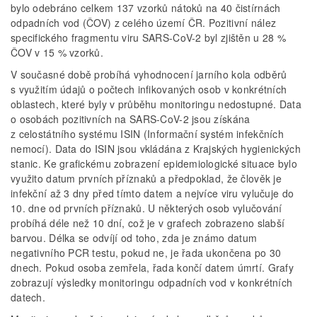
bylo odebráno celkem 137 vzorků nátoků na 40 čistírnách
odpadních vod (ČOV) z celého území ČR. Pozitivní nález
specifického fragmentu viru SARS-CoV-2 byl zjištěn u 28 %
ČOV v 15 % vzorků.
V současné době probíhá vyhodnocení jarního kola odběrů
s využitím údajů o počtech infikovaných osob v konkrétních
oblastech, které byly v průběhu monitoringu nedostupné. Data
o osobách pozitivních na SARS-CoV-2 jsou získána
z celostátního systému ISIN (Informační systém infekčních
nemocí). Data do ISIN jsou vkládána z Krajských hygienických
stanic. Ke grafickému zobrazení epidemiologické situace bylo
využito datum prvních příznaků a předpoklad, že člověk je
infekční až 3 dny před tímto datem a nejvíce viru vylučuje do
10. dne od prvních příznaků. U některých osob vylučování
probíhá déle než 10 dní, což je v grafech zobrazeno slabší
barvou. Délka se odvíjí od toho, zda je známo datum
negativního PCR testu, pokud ne, je řada ukončena po 30
dnech. Pokud osoba zemřela, řada končí datem úmrtí. Grafy
zobrazují výsledky monitoringu odpadních vod v konkrétních
datech.