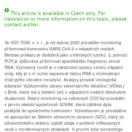
This article is available in Czech only. For
translation or more information on this topic, please
contact author.
Ve VÚV TGM, v. v. i., je od dubna 2020 prováděn monitoring
přítomnosti koronaviru SARS-CoV-2 v odpadních vodách.
Metoda průkazu je obdobná jako u klinických vzorků, tj. pomocí
PCR je zjišťována přítomnost specifického fragmentu virové
RNA. Významný rozdíl je v náročnosti úpravy vzorku odpadní
vody, kdy je z ní nutné separovat čistou RNA s minimalizací
ztrát jejího cílového množství. Analýzy provádí virologická
laboratoř Výzkumného ústavu veterinárního lékařství (VÚVeL)
v Brně, která má s detekcí virů v odpadních vodách dlouholeté
zkušenosti. Stejný monitoring na vybraných ČOV byl prováděn
v jarním období společností SOVAK, která zjištěná data
poskytla do společného hodnocení. Vyhodnocení je prováděno
ve spolupráci se Státním zdravotním ústavem (SZÚ), který ze
zdravotnického sektoru zajistil údaje o počtech infikovaných
osob v monitorovaných oblastech. V prvním kole monitoringu