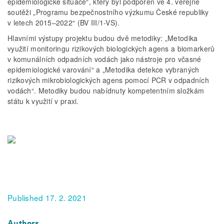
epidemiologické situace“, který byl podpořen ve 4. veřejné
soutěži „Programu bezpečnostního výzkumu České republiky
v letech 2015–2022“ (BV III/1-VS).
Hlavními výstupy projektu budou dvě metodiky: „Metodika
využití monitoringu rizikových biologických agens a biomarkerů
v komunálních odpadních vodách jako nástroje pro včasné
epidemiologické varování“ a „Metodika detekce vybraných
rizikových mikrobiologických agens pomocí PCR v odpadních
vodách“. Metodiky budou nabídnuty kompetentním složkám
státu k využití v praxi.
Published 17. 2. 2021
Authors