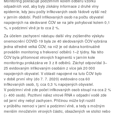
Monitoring pokračuje podzimním kolem odběrů vzorků
odpadních vod, aby byly získány informace z druhé vlny
epidemie, kdy jsou počty infikovaných osob řádově vyšší než
v jarním období. Podíl infikovaných osob na počtu obyvatel
napojených na sledované ČOV se na jaře pohyboval kolem 0,1
%, v podzimní vlně je to cca 2 %.
Za účelem zachycení nástupu další vlny zvýšeného výskytu
onemocnění COVID-19 byla ze 40 sledovaných ČOV vybrána
jedna středně velká ČOV, na níž je od dubna kontinuálně
prováděn monitoring s frekvencí odběrů 1–2 týdny. Na této
ČOV byla přítomnost virových fragmentů v jarním kole
monitoringu prokázána ve 3 z 8 odběrů. Záchyt odpovídal 3–
25 evidovaným infikovaným osobám z více jak 20 000
napojených obyvatel. V oblasti napojené na tuto ČOV bylo
v době první vlny (do 7. 7. 2020) evidováno cca 60
infikovaných osob, tj. cca 0,3 % napojených obyvatel.
V podzimní vlně zde počet infikovaných osob stoupl na cca 2 %
(> 400 osob). Pozitivní nález virové RNA v odpadní vodě zde
od jarní vlny nebyl zachycen. Příčinou může být rozdíl
v průběhu nemoci v jarní a podzimní vlně, a tedy s možným
menším množstvím virových částic, obsažených ve stolici nebo