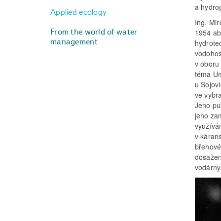
a hydro
Applied ecology
Ing. Mir
From the world of water
1954 ab
management
hydrote
vodohos
v oboru
téma Um
u Sojov
ve vybr
Jeho pu
jeho za
využívá
v káran
břehové
dosažené
vodárny