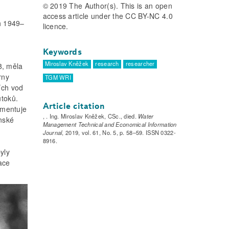
© 2019 The Author(s). This is an open
access article under the CC BY-NC 4.0
ch 1949–
licence.
Keywords
u
Miroslav Kněžek
research
researcher
8, měla
rny
TGM WRI
ích vod
ůtoků.
Article citation
mentuje
, . Ing. Miroslav Kněžek, CSc., died.
Water
nské
Management Technical and Economical Information
Journal
, 2019, vol. 61, No. 5, p. 58–59. ISSN 0322-
m
8916.
yly
ace