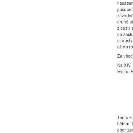
nasazení
působení
závodně 
druhé s
z cest)
do zast
starosty
až do r
Za všec
Na XIV.
Hynie. Př
Tento kr
během 6
obor za