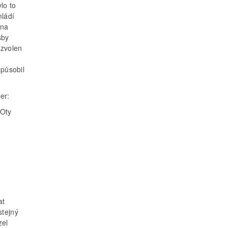
lo to
mládí
 na
sby
 zvolen
 působil
er:
 Oty
at
stejný
zel