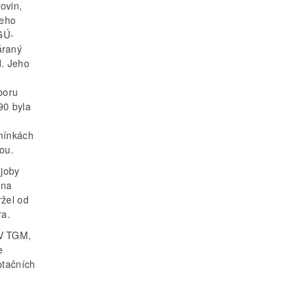
ovin,
jeho
GÚ-
áraný
d. Jeho
boru
90 byla
mínkách
dou.
joby
 na
ržel od
ra.
ÚV TGM,
e
ptačních
m