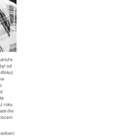
ruktuře
byl od
odtoku)
na
o
od
da
z roku
ladního
nocení
ůsobení