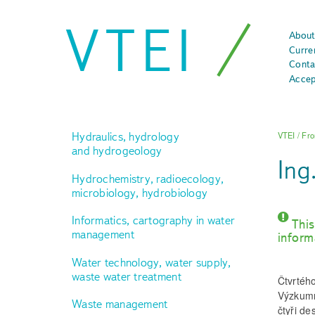
VTEI
About
Curre
Conta
Accep
Hydraulics, hydrology
VTEI
/
Fro
and hydrogeology
Ing
Hydrochemistry, radioecology,
microbiology, hydrobiology
Informatics, cartography in water
This
management
inform
Water technology, water supply,
waste water treatment
Čtvrtéh
Výzkumn
Waste management
čtyři d