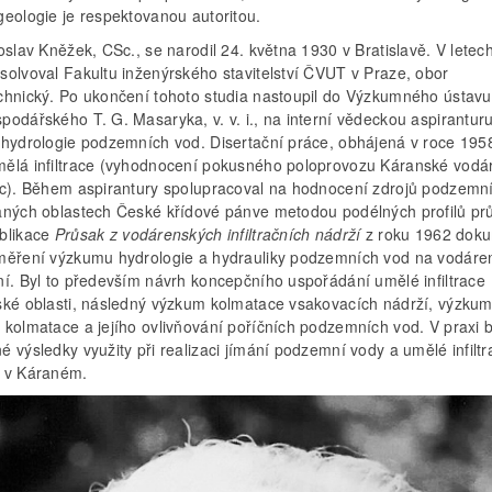
geologie je respektovanou autoritou.
oslav Kněžek, CSc., se narodil 24. května 1930 v Bratislavě. V lete
solvoval Fakultu inženýrského stavitelství ČVUT v Praze, obor
chnický. Po ukončení tohoto studia nastoupil do Výzkumného ústavu
podářského T. G. Masaryka, v. v. i., na interní vědeckou aspirantur
 hydrologie podzemních vod. Disertační práce, obhájená v roce 195
ělá infiltrace (vyhodnocení pokusného poloprovozu Káranské vodá
ic). Během aspirantury spolupracoval na hodnocení zdrojů podzemn
aných oblastech České křídové pánve metodou podélných profilů pr
blikace
Průsak z vodárenských infiltračních nádrží
z roku 1962 doku
měření výzkumu hydrologie a hydrauliky podzemních vod na vodáre
ní. Byl to především návrh koncepčního uspořádání umělé infiltrace
ské oblasti, následný výzkum kolmatace vsakovacích nádrží, výzku
 kolmatace a jejího ovlivňování poříčních podzemních vod. V praxi b
 výsledky využity při realizaci jímání podzemní vody a umělé infiltr
 v Káraném.