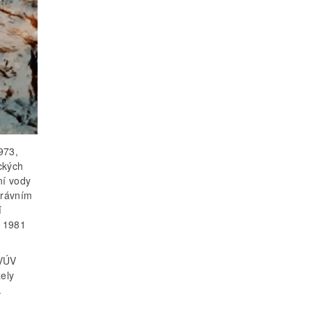
973,
ckých
ní vody
právním
í
e 1981
 VÚV
ely
.