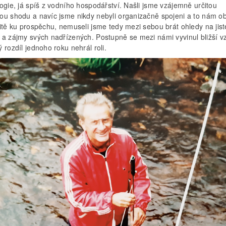
ogie, já spíš z vodního hospodářství. Našli jsme vzájemně určitou
ou shodu a navíc jsme nikdy nebyli organizačně spojeni a to nám 
itě ku prospěchu, nemuseli jsme tedy mezi sebou brát ohledy na jist
 a zájmy svých nadřízených. Postupně se mezi námi vyvinul bližší v
 rozdíl jednoho roku nehrál roli.