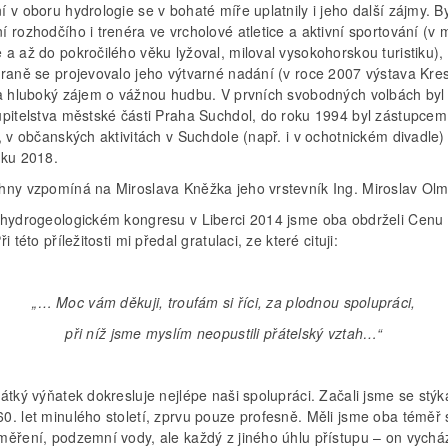
 v oboru hydrologie se v bohaté míře uplatnily i jeho další zájmy. By
 rozhodčího i trenéra ve vrcholové atletice a aktivní sportování (v 
a až do pokročilého věku lyžoval, miloval vysokohorskou turistiku),
traně se projevovalo jeho výtvarné nadání (v roce 2007 výstava Kre
 a hluboký zájem o vážnou hudbu. V prvních svobodných volbách byl
upitelstva městské části Praha Suchdol, do roku 1994 byl zástupcem
, v občanských aktivitách v Suchdole (např. i v ochotnickém divadle)
oku 2018.
hny vzpomíná na Miroslava Kněžka jeho vrstevník Ing. Miroslav Olm
 hydrogeologickém kongresu v Liberci 2014 jsme oba obdrželi Cenu
i této příležitosti mi předal gratulaci, ze které cituji:
„… Moc vám děkuji, troufám si říci, za plodnou spolupráci,
při níž jsme myslím neopustili přátelský vztah…“
átký výňatek dokresluje nejlépe naši spolupráci. Začali jsme se stýk
0. let minulého století, zprvu pouze profesně. Měli jsme oba téměř 
měření, podzemní vody, ale každý z jiného úhlu přístupu – on vychá