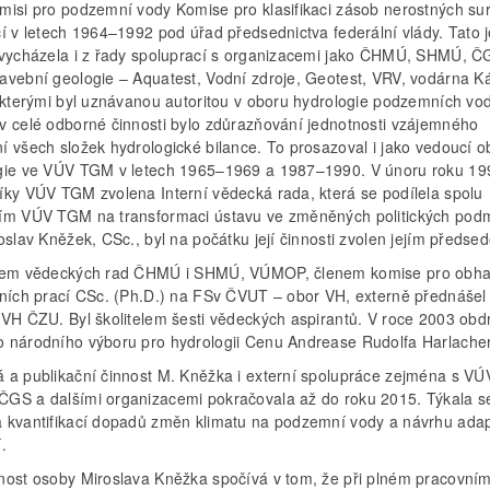
misi pro podzemní vody Komise pro klasifikaci zásob nerostných sur
cí v letech 1964–1992 pod úřad předsednictva federální vlády. Tato 
 vycházela i z řady spoluprací s organizacemi jako ČHMÚ, SHMÚ, Č
avební geologie – Aquatest, Vodní zdroje, Geotest, VRV, vodárna K
, kterými byl uznávanou autoritou v oboru hydrologie podzemních vo
v celé odborné činnosti bylo zdůrazňování jednotnosti vzájemného
í všech složek hydrologické bilance. To prosazoval i jako vedoucí o
gie ve VÚV TGM v letech 1965–1969 a 1987–1990. V únoru roku 19
íky VÚV TGM zvolena Interní vědecká rada, která se podílela spolu
ím VÚV TGM na transformaci ústavu ve změněných politických pod
oslav Kněžek, CSc., byl na počátku její činnosti zvolen jejím předse
nem vědeckých rad ČHMÚ i SHMÚ, VÚMOP, členem komise pro obha
čních prací CSc. (Ph.D.) na FSv ČVUT – obor VH, externě přednášel
 VH ČZU. Byl školitelem šesti vědeckých aspirantů. V roce 2003 obd
 národního výboru pro hydrologii Cenu Andrease Rudolfa Harlache
 a publikační činnost M. Kněžka i externí spolupráce zejména s V
GS a dalšími organizacemi pokračovala až do roku 2015. Týkala s
 kvantifikací dopadů změn klimatu na podzemní vody a návrhu ada
.
nost osoby Miroslava Kněžka spočívá v tom, že při plném pracovní