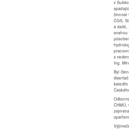
v Subko
spadají
činnost
ČGS, St
a další
snahou 
působen
hydrolo
pracovn
s veden
Ing. Mir
Byl čle
diserta
katedře
Českého
Odborná
ČHMÚ, Č
zejména
opatření
Výjimeč