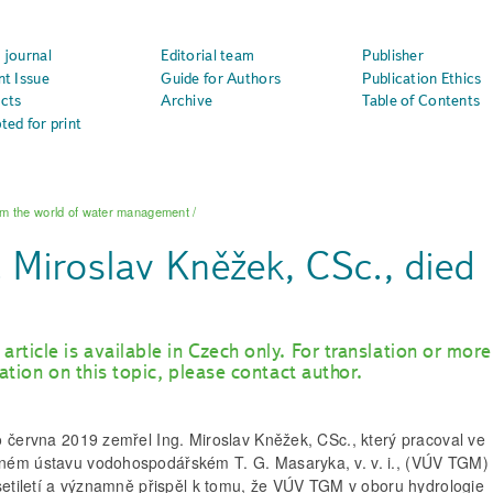
 journal
Editorial team
Publisher
nt Issue
Guide for Authors
Publication Ethics
cts
Archive
Table of Contents
ted for print
m the world of water management
/
. Miroslav Kněžek, CSc., died
 article is available in Czech only. For translation or more
ation on this topic, please contact author.
o června 2019 zemřel Ing. Miroslav Kněžek, CSc., který pracoval ve
ém ústavu vodohospodářském T. G. Masaryka, v. v. i., (VÚV TGM)
esetiletí a významně přispěl k tomu, že VÚV TGM v oboru hydrologie