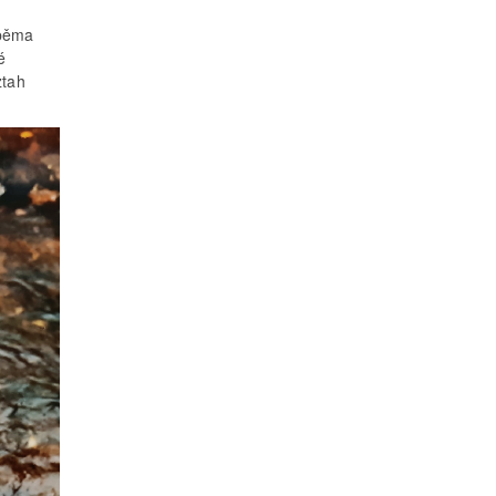
oběma
é
ztah