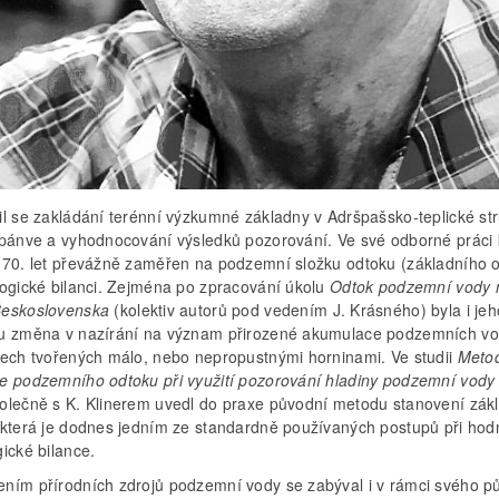
il se zakládání terénní výzkumné základny v Adršpašsko-teplické st
 pánve a vyhodnocování výsledků pozorování. Ve své odborné práci 
 70. let převážně zaměřen na podzemní složku odtoku (základního 
logické bilanci. Zejména po zpracování úkolu
Odtok podzemní vody 
eskoslovenska
(kolektiv autorů pod vedením J. Krásného) byla i jeh
u změna v nazírání na význam přirozené akumulace podzemních v
nech tvořených málo, nebo nepropustnými horninami. Ve studii
Meto
e podzemního odtoku při využití pozorování hladiny podzemní vody
olečně s K. Klinerem uvedl do praxe původní metodu stanovení zák
 která je dodnes jedním ze standardně používaných postupů při hod
ické bilance.
ním přírodních zdrojů podzemní vody se zabýval i v rámci svého p