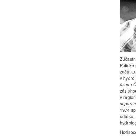
Zúčastn
Polické
začátku
v hydro
území Č
zásluho
v regio
separac
1974 sp
odtoku,
hydrolog
Hodnoce