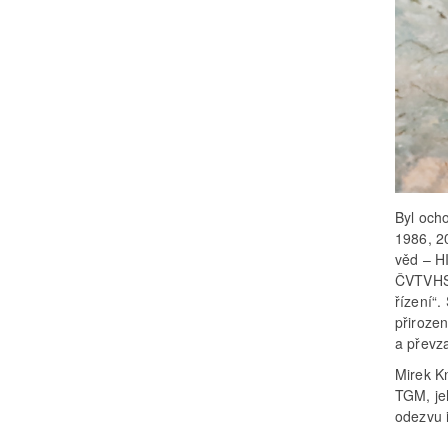
Byl och
1986, 2
věd – H
ČVTVHS,
řízení“.
přiroze
a převz
Mirek K
TGM, je
odezvu 