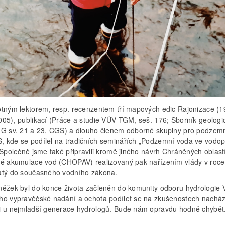
otným lektorem, resp. recenzentem tří mapových edic Rajonizace (1
005), publikací (Práce a studie VÚV TGM, seš. 176; Sborník geologi
IG sv. 21 a 23, ČGS) a dlouho členem odborné skupiny pro podzem
 kde se podílel na tradičních seminářích „Podzemní voda ve vodo
 Společně jsme také připravili kromě jiného návrh Chráněných oblast
né akumulace vod (CHOPAV) realizovaný pak nařízením vlády v roc
atý do současného vodního zákona.
něžek byl do konce života začleněn do komunity odboru hydrologie
ho vypravěčské nadání a ochota podílet se na zkušenostech nacház
i u nejmladší generace hydrologů. Bude nám opravdu hodně chybět