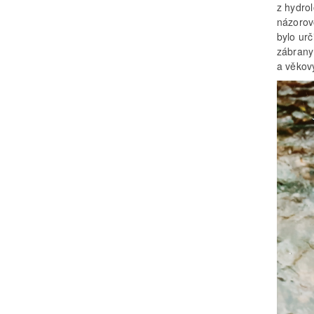
z hydrol
názorov
bylo urč
zábrany
a věkový