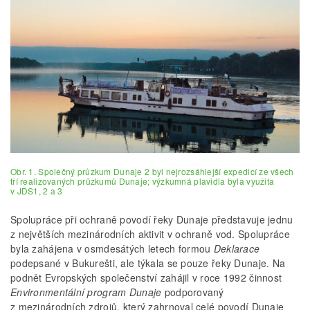
Obr. 1. Společný průzkum Dunaje 2 byl nejrozsáhlejší expedicí ze všech
tří realizovaných průzkumů Dunaje; výzkumná plavidla byla využita
v JDS1, 2 a 3
Spolupráce při ochraně povodí řeky Dunaje představuje jednu
z největších mezinárodních aktivit v ochraně vod. Spolupráce
byla zahájena v osmdesátých letech formou
Deklarace
podepsané v Bukurešti, ale týkala se pouze řeky Dunaje. Na
podnět Evropských společenství zahájil v roce 1992 činnost
Environmentální program Dunaje
podporovaný
z mezinárodních zdrojů, který zahrnoval celé povodí Dunaje