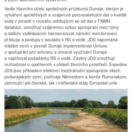
Vedle hlavního účelu společných průzkumů Dunaje, kterým je
vytváření spolehlivých a vzájemně porovnatelných dat o kvalitě
vody v povodí v rozsahu odlišujícím se od dat v TNMN
databázi, umožňují vzájemnou úzkou spoluprací mezi týmy
a dalším vzděláváním harmonizovat národní monitorovací
přístupy a postupy v souladu s RS o vodě. JDS napomáhá
vládám zemí v povodí Dunaje implementovat Úmluvu
o spolupráci pro ochranu a únosné využívání Dunaje
a naplňovat požadavky RS o vodě. Závěry JDS umožňují
rozhodovat o opatřeních v oblasti životního prostředí. Expedice
JDS jsou příkladem efektivní mezinárodní spolupráce všech
podunajských zemí, počínaje Německem a konče Rumunskem,
zahrnující jak členské, tak i nečlenské státy Evropské unie.