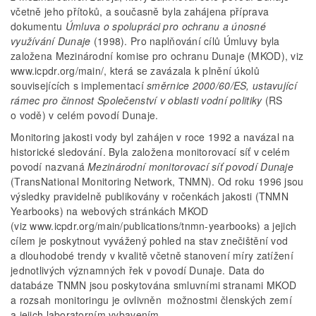
včetně jeho přítoků, a současně byla zahájena příprava
dokumentu
Úmluva o spolupráci pro ochranu a únosné
využívání Dunaje
(1998). Pro naplňování cílů Úmluvy byla
založena Mezinárodní komise pro ochranu Dunaje (MKOD), viz
www.icpdr.org/main/, která se zavázala k plnění úkolů
souvisejících s implementací
směrnice 2000/60/ES, ustavující
rámec pro činnost Společenství v oblasti vodní politiky
(RS
o vodě) v celém povodí Dunaje.
Monitoring jakosti vody byl zahájen v roce 1992 a navázal na
historické sledování. Byla založena monitorovací síť v celém
povodí nazvaná
Mezinárodní monitorovací síť povodí Dunaje
(TransNational Monitoring Network, TNMN). Od roku 1996 jsou
výsledky pravidelně publikovány v ročenkách jakosti (TNMN
Yearbooks) na webových stránkách MKOD
(viz www.icpdr.org/main/publications/tnmn-yearbooks) a jejich
cílem je poskytnout vyvážený pohled na stav znečištění vod
a dlouhodobé trendy v kvalitě včetně stanovení míry zatížení
jednotlivých významných řek v povodí Dunaje. Data do
databáze TNMN jsou poskytována smluvními stranami MKOD
a rozsah monitoringu je ovlivněn možnostmi členských zemí
a jejich laboratorním vybavením.