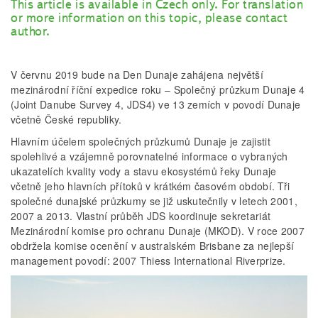
This article is available in Czech only. For translation
or more information on this topic, please contact
author.
V červnu 2019 bude na Den Dunaje zahájena největší
mezinárodní říční expedice roku – Společný průzkum Dunaje 4
(Joint Danube Survey 4, JDS4) ve 13 zemích v povodí Dunaje
včetně České republiky.
Hlavním účelem společných průzkumů Dunaje je zajistit
spolehlivé a vzájemně porovnatelné informace o vybraných
ukazatelích kvality vody a stavu ekosystémů řeky Dunaje
včetně jeho hlavních přítoků v krátkém časovém období. Tři
společné dunajské průzkumy se již uskutečnily v letech 2001,
2007 a 2013. Vlastní průběh JDS koordinuje sekretariát
Mezinárodní komise pro ochranu Dunaje (MKOD). V roce 2007
obdržela komise ocenění v australském Brisbane za nejlepší
management povodí: 2007 Thiess International Riverprize.