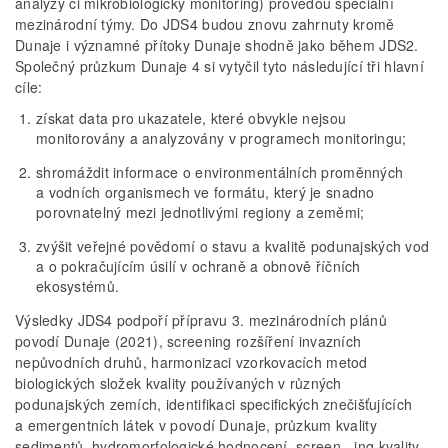
analýzy či mikrobiologický monitoring) provedou speciální
mezinárodní týmy. Do JDS4 budou znovu zahrnuty kromě
Dunaje i významné přítoky Dunaje shodně jako během JDS2.
Společný průzkum Dunaje 4 si vytyčil tyto následující tři hlavní
cíle:
získat data pro ukazatele, které obvykle nejsou
monitorovány a analyzovány v programech monitoringu;
shromáždit informace o environmentálních proměnných
a vodních organismech ve formátu, který je snadno
porovnatelný mezi jednotlivými regiony a zeměmi;
zvýšit veřejné povědomí o stavu a kvalitě podunajských vod
a o pokračujícím úsilí v ochraně a obnově říčních
ekosystémů.
Výsledky JDS4 podpoří přípravu 3. mezinárodních plánů
povodí Dunaje (2021), screening rozšíření invazních
nepůvodních druhů, harmonizaci vzorkovacích metod
biologických složek kvality používaných v různých
podunajských zemích, identifikaci specifických znečišťujících
a emergentních látek v povodí Dunaje, průzkum kvality
sedimentů, hydromorfologické hodnocení, screen- ing kvality