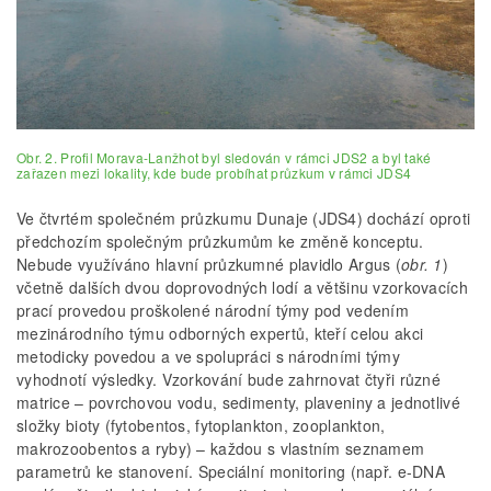
Obr. 2. Profil Morava-Lanžhot byl sledován v rámci JDS2 a byl také
zařazen mezi lokality, kde bude probíhat průzkum v rámci JDS4
Ve čtvrtém společném průzkumu Dunaje (JDS4) dochází oproti
předchozím společným průzkumům ke změně konceptu.
Nebude využíváno hlavní průzkumné plavidlo Argus (
obr. 1
)
včetně dalších dvou doprovodných lodí a většinu vzorkovacích
prací provedou proškolené národní týmy pod vedením
mezinárodního týmu odborných expertů, kteří celou akci
metodicky povedou a ve spolupráci s národními týmy
vyhodnotí výsledky. Vzorkování bude zahrnovat čtyři různé
matrice – povrchovou vodu, sedimenty, plaveniny a jednotlivé
složky bioty (fytobentos, fytoplankton, zooplankton,
makrozoobentos a ryby) – každou s vlastním seznamem
parametrů ke stanovení. Speciální monitoring (např. e-DNA