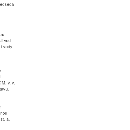
ředseda
nou
ti vod
ní vody
e
l
M, v. v.
tavu.
e
rnou
t, a.