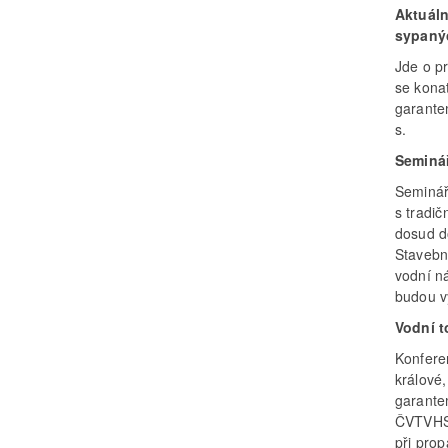
Aktuáln
sypaný
Jde o p
se kona
garantem
s.
Seminář
Seminář 
s tradi
dosud d
Stavebn
vodní n
budou v
Vodní t
Konfere
králové
garante
ČVTVHS,
při prop