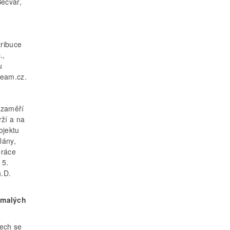
Bečvář,
tribuce
.,
u
team.cz.
 zaměří
rží a na
ojektu
lány,
práce
 5.
h.D.
 malých
tech se