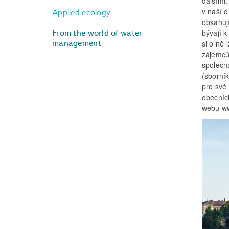
dalšími
v naší d
Applied ecology
obsahuj
From the world of water
bývají 
management
si o ně 
zájemců
společná
(sborní
pro své 
obecních
webu ww