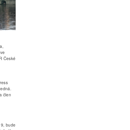
a,
 ve
ČR České
gress
jedná.
a člen
19, bude