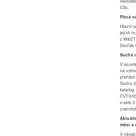
nevoleb
CSc.
Pitná v
Hlavní 
jejích m
z W&ET 
Dvořák 
Suché 
V souvis
na vyho
přehled
Sucho 2
katalog
ČVTVHS,
v sále 
(náměst
Aktuáln
měst a 
V návaz