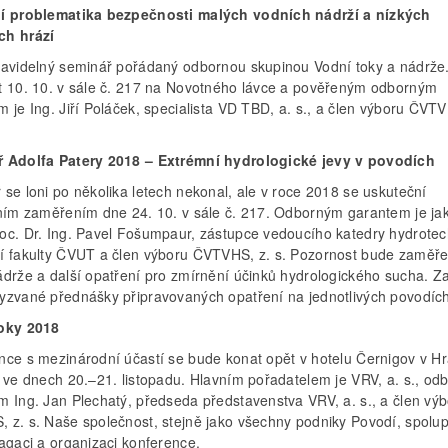
í problematika bezpečnosti malých vodních nádrží a nízkých
ch hrází
ravidelný seminář pořádaný odbornou skupinou Vodní toky a nádrže
t 10. 10. v sále č. 217 na Novotného lávce a pověřeným odborným
 je Ing. Jiří Poláček, specialista VD TBD, a. s., a člen výboru ČVTV
 Adolfa Patery 2018 – Extrémní hydrologické jevy v povodích
se loni po několika letech nekonal, ale v roce 2018 se uskuteční
čním zaměřením dne 24. 10. v sále č. 217. Odborným garantem je ja
oc. Dr. Ing. Pavel Fošumpaur, zástupce vedoucího katedry hydrotec
í fakulty ČVUT a člen výboru ČVTVHS, z. s. Pozornost bude zaměř
ádrže a další opatření pro zmírnění účinků hydrologického sucha. Z
yzvané přednášky připravovaných opatření na jednotlivých povodích
oky 2018
nce s mezinárodní účastí se bude konat opět v hotelu Černigov v Hr
, ve dnech 20.–21. listopadu. Hlavním pořadatelem je VRV, a. s., o
m Ing. Jan Plechatý, předseda představenstva VRV, a. s., a člen vý
 z. s. Naše společnost, stejně jako všechny podniky Povodí, spolu
agaci a organizaci konference.