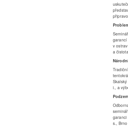
uskuteč
předsta
připrav
Problem
Seminář
garancí
v ostra
a čisto
Národní
Tradiční
tentokr
Skalský
i., a vý
Podzemn
Odborná
seminář
garanci
s., Brn