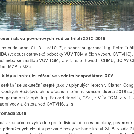
cení stavu povrchových vod za tříletí 2013–2015
se bude konat 21. 3. – sál 217, s odbornou garancí Ing. Petra Tušil
MBA (vedoucí ostravské pobočky VÚV TGM a člen výboru ČVTVHS),
áci nebo se záštitou VÚV TGM, v. v. i., s. p. Povodí, ČHMÚ, BC AV 
ice, MŽP a MZe.
klidy a ionizující záření ve vodním hospodářství XXV
 setkání se uskuteční stejně jako v uplynulých letech v Clarion Con
v Českých Budějovicích, o přesném termínu koncem dubna 2018 se 
m garantem je opět Ing. Eduard Hanslík, CSc., z VÚV TGM, v. v. i., 
dní vody a čistota vod ČVTVHS, z. s.
hromada 2018
lná akce určená výhradně pro individuální a čestné členy, pověřené
e přidružených členů a pozvané hosty se bude konat 24. 5. v sále 3