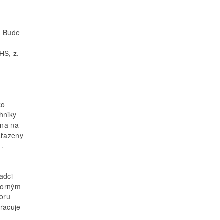
. Bude
HS, z.
ko
hniky
ena na
ařazeny
.
adci
dborným
boru
pracuje