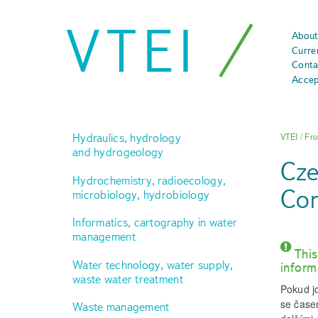
VTEI
About
Curre
Conta
Accep
Hydraulics, hydrology
VTEI
/
Fro
and hydrogeology
Cze
Hydrochemistry, radioecology,
Com
microbiology, hydrobiology
Informatics, cartography in water
management
This
Water technology, water supply,
inform
waste water treatment
Pokud jd
se čase
Waste management