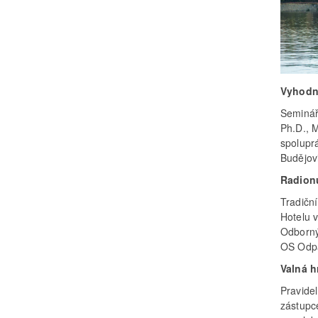
Vyhodno
Seminář 
Ph.D., 
spolupr
Budějov
Radionu
Tradiční
Hotelu 
Odborný
OS Odpa
Valná 
Pravide
zástupc