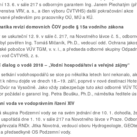
ní 13. 6. v sále 217 s odborným garantem Ing. Janem Plechatým (p
venstva VRV, a. s., a člen výboru ČVTVHS) další pokračování akce
ované především pro pracovníky OÚ, MÚ a KÚ.
atika revizí domovních ČOV podle § 15a vodního zákona
 se uskuteční 12. 9. v sále č. 217, na Novotného lávce č. 5., odbor
 byl pověřen Ing. Tomáš Mičaník, Ph.D., vedoucí odd. Ochrana jakos
vské pobočce VÚV TGM, v. v. i., a předseda odborné skupiny Odpad
ta vod ČVTVHS, z. s.
 dialog o vodě 2018 – „Vodní hospodářství a veřejné zájmy“
 setkání vodohospodářů se sice po několika letech loni nekonalo, al
át k němu dojde ve dnech 18.–19. září, poprvé v nové destinaci Hote
 Dvůr na Vysočině. Jako vždy zabezpečuje tuto akci odborně VÚV TG
bor požádal o garanci Ing. Petra Boušku, Ph.D., náměstka ředitele ús
í voda ve vodoprávním řízení XIV
 skupina Podzemní vody se na svém jednání dne 10. 1. dohodla, ž
 uspořádá dne 1. 10. v sále 217 na Novotného lávce v Praze. Odbo
 převzala RNDr. Jitka Novotná, vedoucí oboru Hydrogeologie, GEOtes
o a předsedkyně OS Podzemní vody.