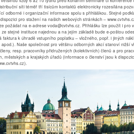
. Většinou vždy 6 až 10 týdnů před konáním semináře či konference
istribuční síti téměř tří tisícům kontaktů elektronicky rozesílána poz
ící odborné i organizační informace spolu s přihláškou. Stejné podk
k dispozici pro stažení na našich webových stránkách – www.cvtvhs.c
lze požádat na e-adrese voda@cvtvhs.cz. Přihlášku lze použít i pro 
 ze stejné instituce najednou a na jejím základě bude e-poštou ode
 faktura k úhradě vstupního poplatku – vložného, popř. i jiných nák
k apod.). Naše společnost pro většinu odborných akcí stanoví nižší 
členy, resp. pracovníky přidružených (kolektivních) členů a pro prac
, městských a krajských úřadů (informace o členství jsou k dispozic
w.cvtvhs.cz).