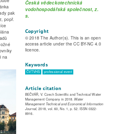
 bude
Česká vědeckotechnická
vánka
vodohospodářská společnost, z.
lady pak
s.
z, popř.
více
Copyright
slána
© 2018 The Author(s). This is an open
ladů
access article under the CC BY-NC 4.0
vložné
licence.
ovníky
i na
Keywords
ČVTVHS
professional event
Article citation
BEČVÁŘ, V. Czech Scientific and Technical Water
Management Company in 2018.
Water
Management Technical and Economical Information
Journal
, 2018, vol. 60, No. 1, p. 52. ISSN 0322-
8916.