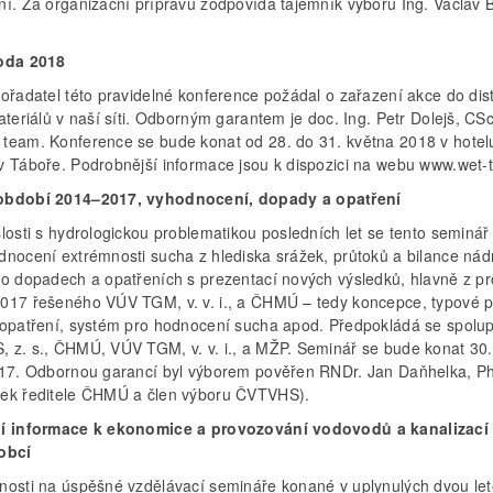
ní. Za organizační přípravu zodpovídá tajemník výboru Ing. Václav 
oda 2018
pořadatel této pravidelné konference požádal o zařazení akce do dis
ateriálů v naší síti. Odborným garantem je doc. Ing. Petr Dolejš, CSc
team. Konference se bude konat od 28. do 31. května 2018 v hotel
v Táboře. Podrobnější informace jsou k dispozici na webu www.wet-
období 2014–2017, vyhodnocení, dopady a opatření
losti s hydrologickou problematikou posledních let se tento seminář
dnocení extrémnosti sucha z hlediska srážek, průtoků a bilance nád
 o dopadech a opatřeních s prezentací nových výsledků, hlavně z pr
017 řešeného VÚV TGM, v. v. i., a ČHMÚ – tedy koncepce, typové p
 opatření, systém pro hodnocení sucha apod. Předpokládá se spolu
 z. s., ČHMÚ, VÚV TGM, v. v. i., a MŽP. Seminář se bude konat 30.
217. Odbornou garancí byl výborem pověřen RNDr. Jan Daňhelka, P
ek ředitele ČHMÚ a člen výboru ČVTVHS).
í informace k ekonomice a provozování vodovodů a kanalizací
obcí
nosti na úspěšné vzdělávací semináře konané v uplynulých dvou le