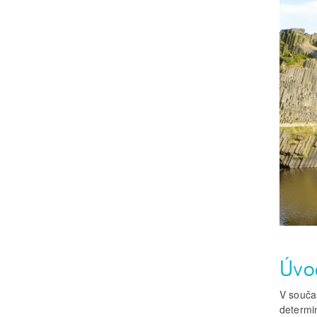
Úvo
V souča
determi