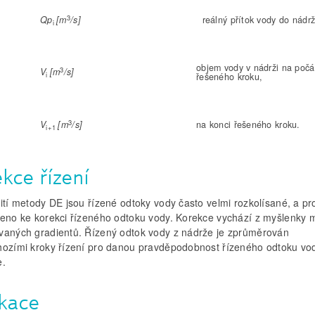
3
Qp
[m
/s]
reálný přítok vody do nádrž
i
objem vody v nádrži na počá
3
V
[m
/s]
i
řešeného kroku,
3
V
[m
/s]
na konci řešeného kroku.
i+1
kce řízení
ití metody DE jsou řízené odtoky vody často velmi rozkolísané, a pr
peno ke korekci řízeného odtoku vody. Korekce vychází z myšlenky 
vaných gradientů. Řízený odtok vody z nádrže je zprůměrován
hozími kroky řízení pro danou pravděpodobnost řízeného odtoku vo
e.
ikace