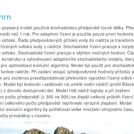
hrn
u popsaný model používá stochastickou předpověď různé délky. Př
kratší než 1 rok. Pro adaptivní řízení je použita pouze první hodnota
h odtoků. Řada předpovězených přítoků vody do nádrže je transfor
 řízených odtoků vody z nádrže. Stochastické řízení pracuje s rozpt
h odtoků. Stochastické řízení pracuje s vějířem možných hodnot. Čl
e konstrukci a vyhodnocení adaptivního stochastického modelu, kter
pro optimalizaci evoluční algoritmy. Model byl použit pro stochastick
 funkce nádrže. Při zadání vstupů (předpovězené hodnoty přítoků) j
 pro zvolenou pravděpodobnost překročení vypočten řízený odtok 
. Model byl testován i validován na umělé vodní nádrži (profil Bílov
) z důvodu dostupnosti dat. Model řídil nádrž logicky a při zvýšení
o počtu předpovědí (z 300 na 500) se zlepšil celkový průběh řízení.
ní celkového počtu předpovědí nepřineslo výrazné zlepšení. Model
ící evoluční algoritmy by potřeboval velké množství strojového času,
očty prováděny v clusteru.