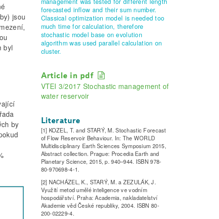
management was tested for different length
né
forecasted inflow and their sum number.
by) jsou
Classical optimization model is needed too
much time for calculation, therefore
omezení,
stochastic model base on evolution
dou
algorithm was used parallel calculation on
 byl
cluster.
Article in pdf
VTEI 3/2017 Stochastic management of
water reservoir
ající
 řada
Literature
ých by
[1] KOZEL, T. and STARÝ, M. Stochastic Forecast
 pokud
of Flow Reservoir Behaviour. In: The WORLD
Multidisciplinary Earth Sciences Symposium 2015,
Abstract collection. Prague: Procedia Earth and
0%
Planetary Science, 2015, p. 940–944. ISBN 978-
80-970698-4-1.
[2] NACHÁZEL, K., STARÝ, M. a ZEZULÁK, J.
Využití metod umělé inteligence ve vodním
hospodářství. Praha: Academia, nakladatelství
Akademie věd České republiky, 2004. ISBN 80-
200-02229-4.