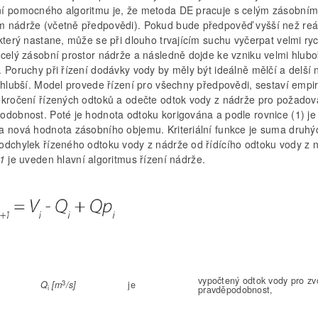
í pomocného algoritmu je, že metoda DE pracuje s celým zásobní
 nádrže (včetně předpovědi). Pokud bude předpověď vyšší než reá
který nastane, může se při dlouho trvajícím suchu vyčerpat velmi ry
 celý zásobní prostor nádrže a následně dojde ke vzniku velmi hlub
 Poruchy při řízení dodávky vody by měly být ideálně mělčí a delší 
a hlubší. Model provede řízení pro všechny předpovědi, sestaví empi
ekročení řízených odtoků a odečte odtok vody z nádrže pro požado
odobnost. Poté je hodnota odtoku korigována a podle rovnice (1) je
a nová hodnota zásobního objemu. Kriteriální funkce je suma druhý
odchylek řízeného odtoku vody z nádrže od řídícího odtoku vody z 
 1
je uveden hlavní algoritmus řízení nádrže.
vypočtený odtok vody pro zv
3
Q
[m
/s]
je
i
pravděpodobnost,