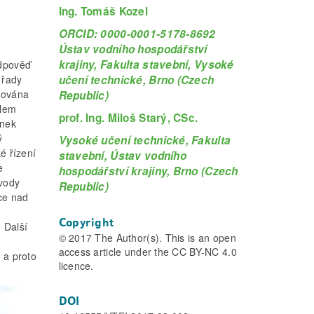
Ing. Tomáš Kozel
ORCID: 0000-0001-5178-8692
Ústav vodního hospodářství
krajiny, Fakulta stavební, Vysoké
edpověď
učení technické, Brno (Czech
 řady
mována
Republic)
ylem
prof. Ing. Miloš Starý, CSc.
ánek
ý
Vysoké učení technické, Fakulta
é řízení
stavební, Ústav vodního
e
hospodářství krajiny, Brno (Czech
vody
Republic)
ice nad
Copyright
 Další
© 2017 The Author(s). This is an open
access article under the CC BY-NC 4.0
 a proto
licence.
DOI