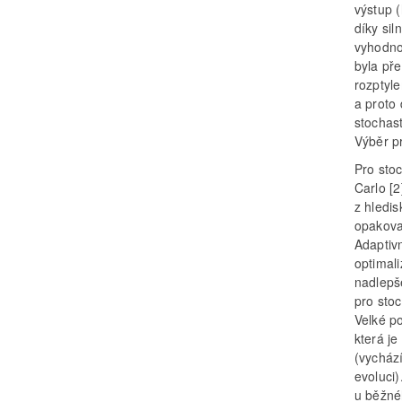
výstup (
díky si
vyhodno
byla pře
rozptyl
a proto
stochas
Výběr p
Pro sto
Carlo [2
z hledis
opakova
Adaptivn
optimal
nadlepš
pro sto
Velké p
která j
(vychází
evoluci)
u běžné