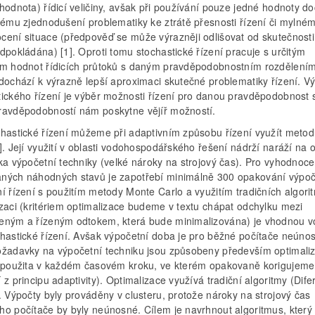
hodnota) řídicí veličiny, avšak při používání pouze jedné hodnoty d
lnému zjednodušení problematiky ke ztrátě přesnosti řízení či mylné
cení situace (předpověď se může výrazněji odlišovat od skutečnosti
dpokládána) [1]. Oproti tomu stochastické řízení pracuje s určitým
em hodnot řídicích průtoků s daným pravděpodobnostním rozdělením
 dochází k výrazně lepší aproximaci skutečné problematiky řízení. 
tického řízení je výběr možnosti řízení pro danou pravděpodobnost 
ravděpodobností nám poskytne vějíř možností.
chastické řízení můžeme při adaptivním způsobu řízení využít meto
]. Její využití v oblasti vodohospodářského řešení nádrží naráží na
ka výpočetní techniky (velké nároky na strojový čas). Pro vyhodnoce
ných náhodných stavů je zapotřebí minimálně 300 opakování výpoč
í řízení s použitím metody Monte Carlo a využitím tradičních algori
izaci (kritériem optimalizace budeme v textu chápat odchylku mezi
eným a řízeným odtokem, která bude minimalizována) je vhodnou v
chastické řízení. Avšak výpočetní doba je pro běžné počítače neúno
ožadavky na výpočetní techniku jsou způsobeny především optimaliz
e použita v každém časovém kroku, ve kterém opakovaně korigujeme 
 z principu adaptivity). Optimalizace využívá tradiční algoritmy (Dife
. Výpočty byly prováděny v clusteru, protože nároky na strojový čas
ho počítače by byly neúnosné. Cílem je navrhnout algoritmus, který