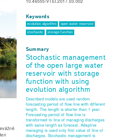
10.46555/VTEI.2017.03.002
Keywords
evolution algorithm
open water reservoir
stochastic
storage function
Summary
Stochastic management
of the open large water
reservoir with storage
function with using
evolution algorithm
Described models are used random
forecasting period of flow line with different
length. The length is shorter than 1 year.
Forecasting period of flow line is
transformed to line of managing discharges
with same length as forecast. Adaptive
řevážně
managing is used only first value of line of
den
discharges. Stochastic management is