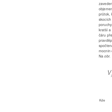
zaveden
objemem
průtok, 
skocích
poruchy.
kratší 
čáru př
pravděp
spočten
mocnin 
Na
obr.
Kde