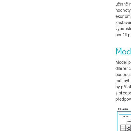
účinně 
hodnoty
ekonomi
zastave
vypoušt
použit 
Mod
Model po
diferenc
budoucí
měl být 
by příto
s předp
předpově