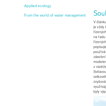
Applied ecology
Sou
From the world of water management
V článk
je vždy 
řízenýc
na řadu
řízenýc
popisuj
používá 
zásobní
modelem
z nádrže
Svitavou
celkovéh
zvyšová
využívaj
byly výp