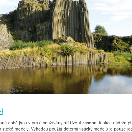
d
sné době jsou v praxi používány při řízení zásobní funkce nádrže p
nistické modely. Výhodou použití deterministický modelů je pouze je