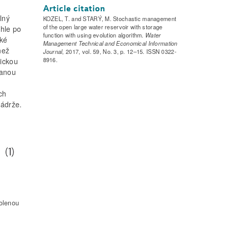
m
Article citation
lný
KOZEL, T. and STARÝ, M. Stochastic management
of the open large water reservoir with storage
chle po
function with using evolution algorithm.
Water
oké
Management Technical and Economical Information
než
Journal
, 2017, vol. 59, No. 3, p. 12–15. ISSN 0322-
8916.
rickou
vanou
ch
nádrže.
olenou