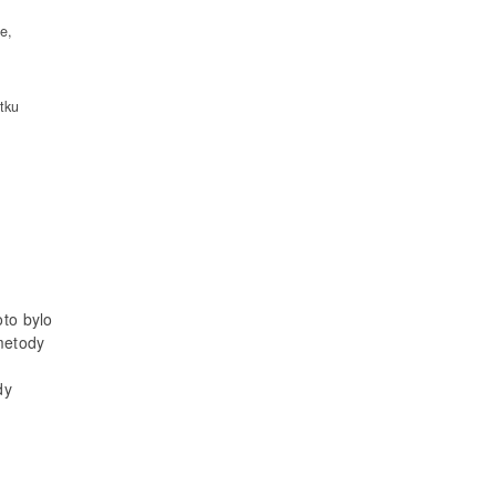
e,
tku
oto bylo
metody
dy