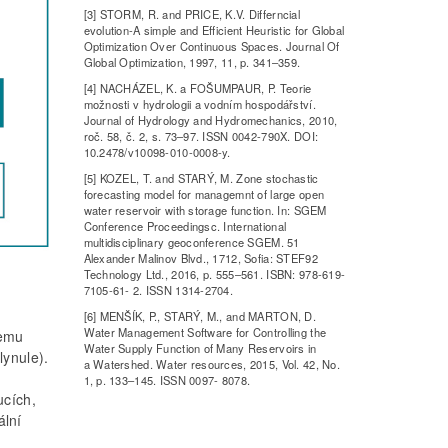
[3] STORM, R. and PRICE, K.V. Differncial
evolution-A simple and Efficient Heuristic for Global
Optimization Over Continuous Spaces. Journal Of
Global Optimization, 1997, 11, p. 341–359.
[4] NACHÁZEL, K. a FOŠUMPAUR, P. Teorie
možnosti v hydrologii a vodním hospodářství.
Journal of Hydrology and Hydromechanics, 2010,
roč. 58, č. 2, s. 73–97. ISSN 0042-790X. DOI:
10.2478/v10098-010-0008-y.
[5] KOZEL, T. and STARÝ, M. Zone stochastic
forecasting model for managemnt of large open
water reservoir with storage function. In: SGEM
Conference Proceedingsc. International
multidisciplinary geoconference SGEM. 51
Alexander Malinov Blvd., 1712, Sofia: STEF92
Technology Ltd., 2016, p. 555–561. ISBN: 978-619-
7105-61- 2. ISSN 1314-2704.
[6] MENŠÍK, P., STARÝ, M., and MARTON, D.
Water Management Software for Controlling the
jemu
Water Supply Function of Many Reservoirs in
lynule).
a Watershed. Water resources, 2015, Vol. 42, No.
1, p. 133–145. ISSN 0097- 8078.
ucích,
ální