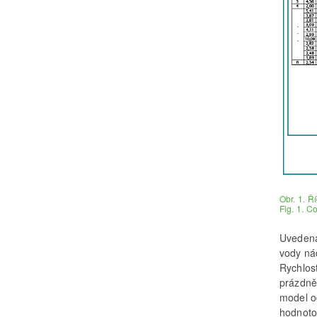
Obr. 1. Ř
Fig. 1. C
Uvedená
vody ná
Rychlos
prázdně
model o
hodnoto