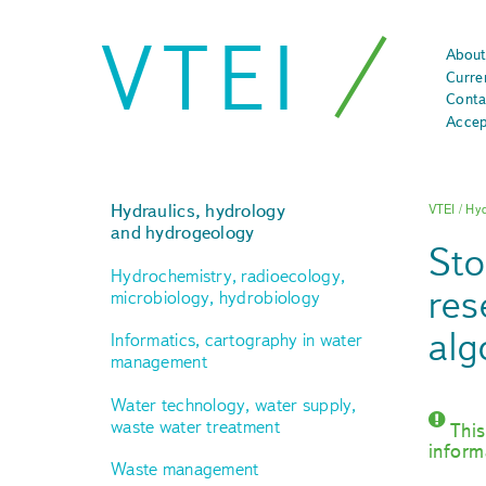
VTEI
About
Curre
Conta
Accep
Hydraulics, hydrology
VTEI
/
Hyd
and hydrogeology
Sto
Hydrochemistry, radioecology,
res
microbiology, hydrobiology
alg
Informatics, cartography in water
management
Water technology, water supply,
waste water treatment
This
inform
Waste management