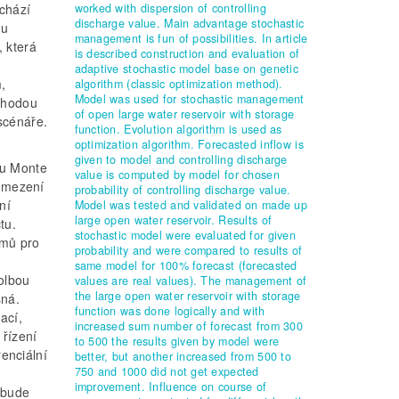
worked with dispersion of controlling
ochází
discharge value. Main advantage stochastic
mu
management is fun of possibilities. In article
, která
is described construction and evaluation of
adaptive stochastic model base on genetic
,
algorithm (classic optimization method).
Model was used for stochastic management
Výhodou
of open large water reservoir with storage
scénáře.
function. Evolution algorithm is used as
optimization algorithm. Forecasted inflow is
given to model and controlling discharge
du Monte
value is computed by model for chosen
 omezení
probability of controlling discharge value.
ní
Model was tested and validated on made up
large open water reservoir. Results of
tu.
stochastic model were evaluated for given
tmů pro
probability and were compared to results of
same model for 100% forecast (forecasted
olbou
values are real values). The management of
the large open water reservoir with storage
sná.
function was done logically and with
ací,
increased sum number of forecast from 300
řízení
to 500 the results given by model were
renciální
better, but another increased from 500 to
750 and 1000 did not get expected
improvement. Influence on course of
 bude