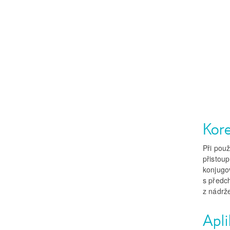
Kore
Při použ
přistou
konjugo
s předc
z nádrž
Apl