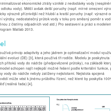
minimalizovat ekonomické ztráty vzniklé z nedodávky vody (nesplně
 odtoku vody). Mělčí avšak delší poruchy (např. mírné omezení výro
cky výrazně příznivější než hlubší a kratší poruchy (např. výrazné 
ní výroby, nedostatečný průtok vody v toku pro směsný poměr s vo
ěnou z čistírny odpadních vod atd.) Pro sestavení a práci s modelem
program Matlab 2013.
el
užívá princip adaptivity a jeho jádrem je optimalizační modul využív
iální evoluci (DE) [3], která používá tři rodiče. Modelu je poskytnuta
ch přítoků vody do nádrže (předpovězené průtoky), na základě kter
model schopen najít nejlepší možné řešení podle kriteriální funkce,
ky vody do nádrže nebyly zatíženy nejistotami. Nejistota spojená
ovědí může vést k jinému průběhu řízení, než které by poskytla 10
ď (reálná řada) [4].