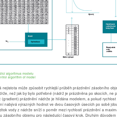
ídicí algoritmus modelu
ontrol algorithm of model
 nejistota může způsobit rychlejší průběh prázdnění zásobního ob
drže, než jak by bylo potřebné (nádrž je prázdněna po skocích, ne p
t (gradient) prázdnění nádrže je hlídána modelem, a pokud rychlost
ní nabývá výrazných hodnot ve dvou časových úsecích po sobě jdo
dtok vody z nádrže sníží o poměr mezi rychlostí prázdnění a maxim
u zásobního objemu pro následující časový krok. Druhým důvodem