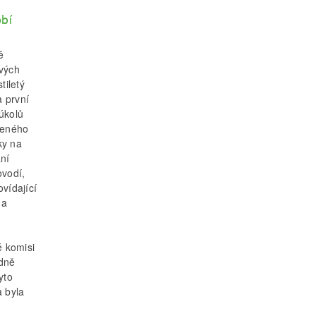
obí
ě
vých
tiletý
a první
 úkolů
veného
ky na
ání
ovodí,
vídající
da
é komisi
ádně
yto
a byla