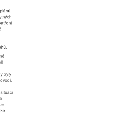
 plánů
ytných
patření
ě
ahů.
tné
mě
e
y byly
povodí.
situací
tí
ce
aké