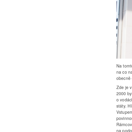
Na tomt
na co n
obecně 
Zde je 
2000 by
o vodách
státy. 
Vstupem
povinno
Rámcové
na podo