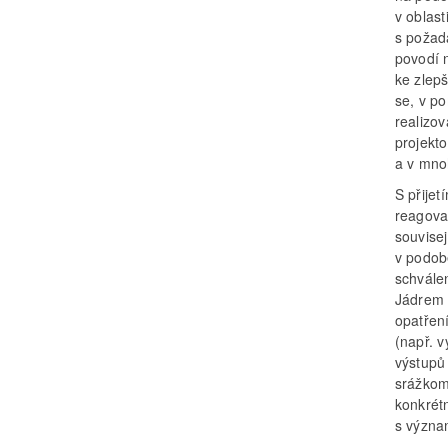
v oblast
s požad
povodí 
ke zlep
se, v p
realizo
projekt
a v mno
S přije
reagovat
souvise
v podob
schvále
Jádrem 
opatřen
(např. 
výstupů
srážkom
konkrétn
s význa