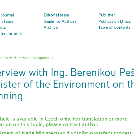
 journal
Editorial team
Publisher
nt Issue
Guide for Authors
Publication Ethics
cts
Archive
Table of Contents
ted for print
m the world of water management
/
erview with Ing. Berenikou Pe
ister of the Environment on t
nning
ticle is available in Czech only. For translation or more
ation on this topic, please contact author.
ýznam přikládá Ministerstvo životního prostředí procesu