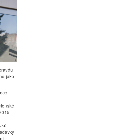
pravdu
ně jako
roce
členské
 2015.
avků
žadavky
ní