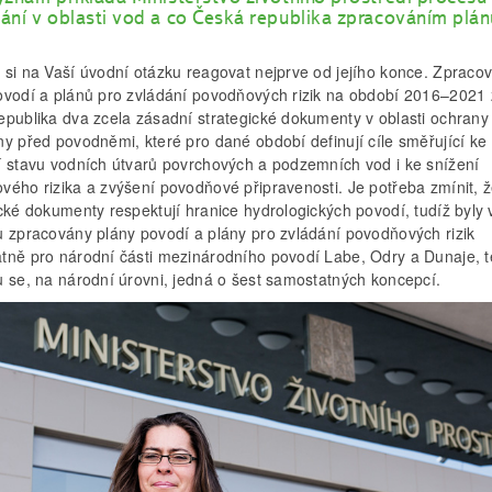
ání v oblasti vod a co Česká republika zpracováním plán
 si na Vaší úvodní otázku reagovat nejprve od jejího konce. Zpraco
ovodí a plánů pro zvládání povodňových rizik na období 2016–2021 
epublika dva zcela zásadní strategické dokumenty v oblasti ochrany
ny před povodněmi, které pro dané období definují cíle směřující ke
í stavu vodních útvarů povrchových a podzemních vod i ke snížení
vého rizika a zvýšení povodňové připravenosti. Je potřeba zmínit, ž
cké dokumenty respektují hranice hydrologických povodí, tudíž byly 
u zpracovány plány povodí a plány pro zvládání povodňových rizik
tně pro národní části mezinárodního povodí Labe, Odry a Dunaje, t
u se, na národní úrovni, jedná o šest samostatných koncepcí.