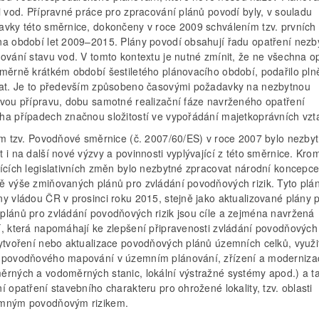
i vod. Přípravné práce pro zpracování plánů povodí byly, v souladu
avky této směrnice, dokončeny v roce 2009 schválením tzv. prvních
na období let 2009–2015. Plány povodí obsahují řadu opatření nezb
šování stavu vod. V tomto kontextu je nutné zmínit, že ne všechna o
oměrně krátkém období šestiletého plánovacího období, podařilo pln
vat. Je to především způsobeno časovými požadavky na nezbytnou
ovou přípravu, dobu samotné realizační fáze navrženého opatření
ha případech značnou složitostí ve vypořádání majetkoprávních vzt
tím tzv. Povodňové směrnice (č. 2007/60/ES) v roce 2007 bylo nezby
 i na další nové výzvy a povinnosti vyplývající z této směrnice. Kro
jících legislativních změn bylo nezbytné zpracovat národní koncepc
ě výše zmiňovaných plánů pro zvládání povodňových rizik. Tyto plán
ny vládou ČR v prosinci roku 2015, stejně jako aktualizované plány 
plánů pro zvládání povodňových rizik jsou cíle a zejména navržená
í, která napomáhají ke zlepšení připravenosti zvládání povodňových 
vytvoření nebo aktualizace povodňových plánů územních celků, využi
 povodňového mapování v územním plánování, zřízení a moderniza
ěrných a vodoměrných stanic, lokální výstražné systémy apod.) a t
í opatření stavebního charakteru pro ohrožené lokality, tzv. oblasti
mným povodňovým rizikem.