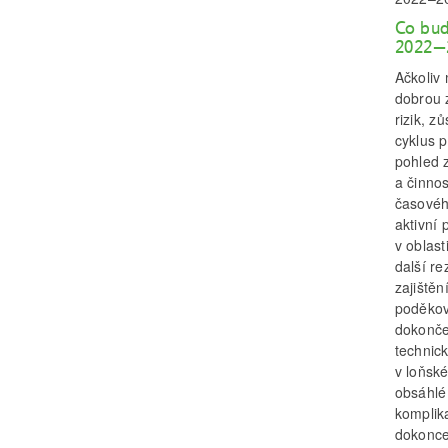
Co bud
2022–
Ačkoliv 
dobrou 
rizik, z
cyklus 
pohled z
a činno
časovéh
aktivní
v oblast
další r
zajištěn
poděkov
dokonče
technick
v loňsk
obsáhlé 
komplik
dokonce 