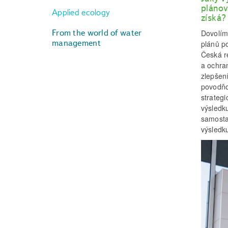
plánov
Applied ecology
získá?
From the world of water
Dovolím
management
plánů p
Česká r
a ochra
zlepšen
povodňo
strategi
výsledk
samosta
výsledk