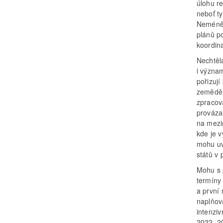
úlohu r
neboť t
Neméně 
plánů po
koordin
Nechtěl
i význam
pořizují
zeměděl
zpracov
prováza
na mezi
kde je 
mohu uv
států v
Mohu s 
termíny
a první
naplňov
intenziv
2022–2