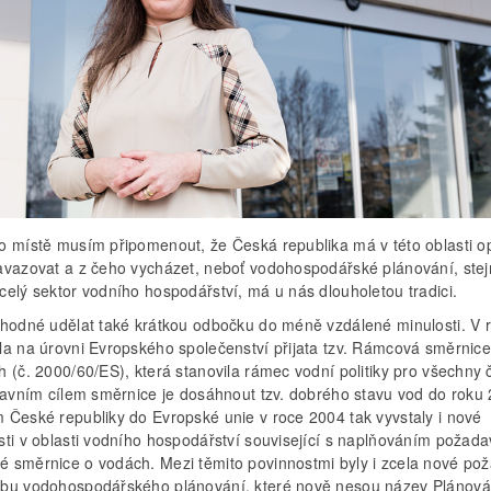
o místě musím připomenout, že Česká republika má v této oblasti o
avazovat a z čeho vycházet, neboť vodohospodářské plánování, stej
celý sektor vodního hospodářství, má u nás dlouholetou tradici.
vhodné udělat také krátkou odbočku do méně vzdálené minulosti. V 
la na úrovni Evropského společenství přijata tzv. Rámcová směrnice
 (č. 2000/60/ES), která stanovila rámec vodní politiky pro všechny 
Hlavním cílem směrnice je dosáhnout tzv. dobrého stavu vod do roku
 České republiky do Evropské unie v roce 2004 tak vyvstaly i nové
sti v oblasti vodního hospodářství související s naplňováním požad
 směrnice o vodách. Mezi těmito povinnostmi byly i zcela nové po
bu vodohospodářského plánování, které nově nesou název Plánová