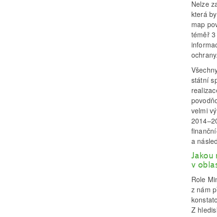
Nelze z
která by
map pov
téměř 3
informac
ochrany
Všechny
státní s
realiza
povodňo
velmi v
2014–20
finančn
a násle
Jakou 
v obla
Role Min
z nám p
konstato
Z hledi