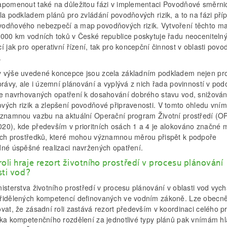
apomenout také na důležitou fázi v implementaci Povodňové směrni
la podkladem plánů pro zvládání povodňových rizik, a to na fázi pří
odňového nebezpečí a map povodňových rizik. Vytvoření těchto m
 000 km vodních toků v České republice poskytuje řadu neoceniteln
í jak pro operativní řízení, tak pro koncepční činnost v oblasti pov
.
 výše uvedené koncepce jsou zcela základním podkladem nejen pr
právy, ale i územní plánování a vyplývá z nich řada povinností v po
ce navrhovaných opatření k dosahování dobrého stavu vod, snižován
vých rizik a zlepšení povodňové připravenosti. V tomto ohledu vní
ýznamnou vazbu na aktuální Operační program Životní prostředí (
20), kde především v prioritních osách 1 a 4 je alokováno značné 
ích prostředků, které mohou významnou měrou přispět k podpoře
dné úspěšné realizaci navržených opatření.
roli hraje rezort životního prostředí v procesu plánování
sti vod?
isterstva životního prostředí v procesu plánování v oblasti vod vych
řidělených kompetencí definovaných ve vodním zákoně. Lze obecn
vat, že zásadní roli zastává rezort především v koordinaci celého p
ska kompetenčního rozdělení za jednotlivé typy plánů pak vnímám hl