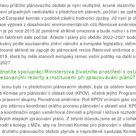
pravu příštího plánovacího období je nyní nezbytné, kromě vlastního
ení případných nedostatků v předchozích plánech, počítat i se zpě
od Evropské komise v podobě závěrů hodnotící zprávy. Již nyní je z
kace výjimek z dosahování environmentálních cílů Rámcové směrnic
h je po roce 2015 již poměrně striktně omezena a bude nutno i s tí
cím faktorem dále počítat. Ačkoliv i plány pro období 2022–2027 bud
ávány podle současného znění národní a evropské legislativy, vidím
řínosné aktivně se zapojit do plánované revize Rámcové směrnice o
019, která by měla stanovit evropský rámec vodní politiky na další 
 2027.
dnotíte spolupráci Ministerstva životního prostředí s ost
resovanými rezorty a institucemi při zpracovávání plánů?
o tomu bylo i v předchozím plánovacím období, byla za účelem koor
a Komise pro plánování v oblasti vod (KPOV), včetně jejího Progra
a pracovní skupiny Povodňová směrnice. Roli KPOV vnímám jako zc
 pro zdárnou koordinaci celého procesu plánování v oblasti vod. KP
a koordinační orgán usměrňoval činnosti a přijímal i klíčová rozhodn
tlivých etapách zpracování plánů. Z tohoto důvodu jsme se již v loň
odli s kolegy z MZe, aby na činnosti Komise pro plánování v oblasti
u druhého plánovacího období plynule a neprodleně navázala Komis