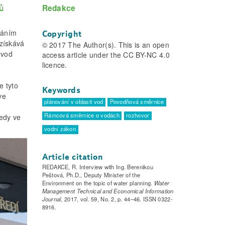
Redakce
ů
váním
Copyright
získává
© 2017 The Author(s). This is an open
 vod
access article under the CC BY-NC 4.0
licence.
e tyto
Keywords
ve
plánování v oblasti vod
Povodňová směrnice
Rámcová směrnice o vodách
rozhovor
edy ve
vodní zákon
Article citation
REDAKCE, R. Interview with Ing. Berenikou
Peštová, Ph.D., Deputy Minister of the
Environment on the topic of water planning.
Water
Management Technical and Economical Information
Journal
, 2017, vol. 59, No. 2, p. 44–46. ISSN 0322-
8916.