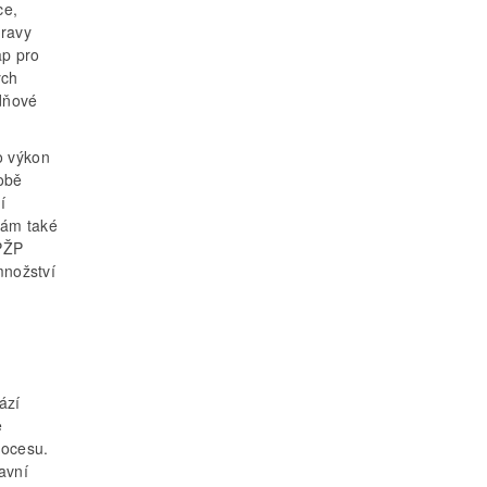
ce,
pravy
ap pro
ých
odňové
o výkon
době
í
mám také
OPŽP
množství
ází
ě
rocesu.
avní