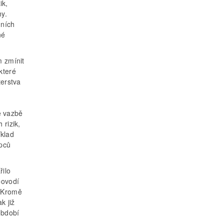
ik,
y.
dních
né
 zmínit
které
terstva
e vazbě
rizik,
íklad
upců
řilo
povodí
. Kromě
k již
období