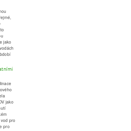
tnou
řejmé,
e
mto
ou
e jako
 vodách
období
atními
dinace
mového
ela
OV jako
utí
ském
 vod pro
e pro