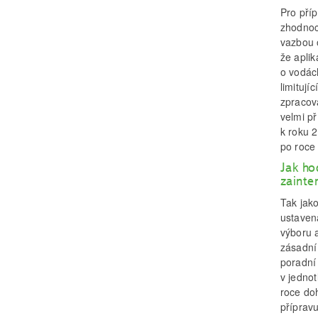
Pro pří
zhodnoc
vazbou 
že apli
o vodác
limitují
zpracov
velmi p
k roku 2
po roce
Jak ho
zainte
Tak jak
ustaven
výboru 
zásadní
poradní 
v jedno
roce doh
příprav