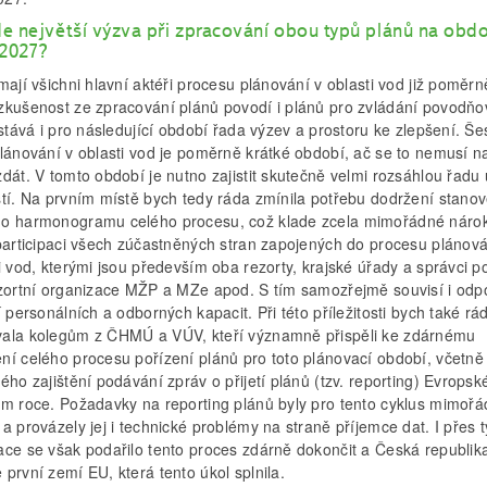
e největší výzva při zpracování obou typů plánů na obd
2027?
mají všichni hlavní aktéři procesu plánování v oblasti vod již poměrn
zkušenost ze zpracování plánů povodí i plánů pro zvládání povodňo
ůstává i pro následující období řada výzev a prostoru ke zlepšení. Šes
plánování v oblasti vod je poměrně krátké období, ač se to nemusí n
dát. V tomto období je nutno zajistit skutečně velmi rozsáhlou řadu
stí. Na prvním místě bych tedy ráda zmínila potřebu dodržení stano
o harmonogramu celého procesu, což klade zcela mimořádné náro
 participaci všech zúčastněných stran zapojených do procesu plánov
i vod, kterými jsou především oba rezorty, krajské úřady a správci p
ezortní organizace MŽP a MZe apod. S tím samozřejmě souvisí i odpo
í personálních a odborných kapacit. Při této příležitosti bych také rá
ala kolegům z ČHMÚ a VÚV, kteří významně přispěli ke zdárnému
ní celého procesu pořízení plánů pro toto plánovací období, včetně
ého zajištění podávání zpráv o přijetí plánů (tzv. reporting) Evropsk
ém roce. Požadavky na reporting plánů byly pro tento cyklus mimoř
a provázely jej i technické problémy na straně příjemce dat. I přes t
ace se však podařilo tento proces zdárně dokončit a Česká republik
první zemí EU, která tento úkol splnila.