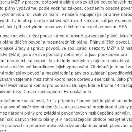
ezortu MŽP v procesu pořizování plánů pro zvládání povodňových riz
yto plány vydáváme, podle vodního zákona, opatřením obecné povah
významnou roli však vnímám i v našem zapojení při přípravě náro
vodí. I v tomto případě zastává náš rezort klíčovou roli jak v samot
aci, tak i při nezbytném posouzení těchto koncepcí procesem SEA.
a bych se však držet pouze národní úrovně zpracování plánů. Musím
 plánů dílčích povodí a mezinárodních plánů. Plány dílčích povodí, 
 krajské úřady a správci povodí, ve spolupráci s rezorty MŽP a Minis
ství (MZe), jsou ze své podstaty detailnější a jsou podkladem pro
ání národních koncepcí. Je zde tedy nezbytná vzájemná obsahová
nost a vzájemná koordinace jejich zpracování. Obdobně je tomu i v
národní plány povodí a mezinárodní plány pro zvládání povodňových 
význam vzájemné mezistátní koordinace opravdu esenciální. Jako př
ést Mezinárodní komisi pro ochranu Dunaje, kde je kromě 14 zást
 povodí řeky Dunaje zastoupena i Evropská unie.
potěšením konstatovat, že i v případě přípravy těchto plánů se poda
 stanovené směrnicemi dodržet a aktualizované mezinárodní plány 
 mezinárodní plány pro zvládání povodňových rizik úspěšně schválit
ání cílů daných těmito plány je v nadcházejícím období nezbytné vša
ně pracovat na přípravě další aktualizace plánů po příští plánovací 
027.