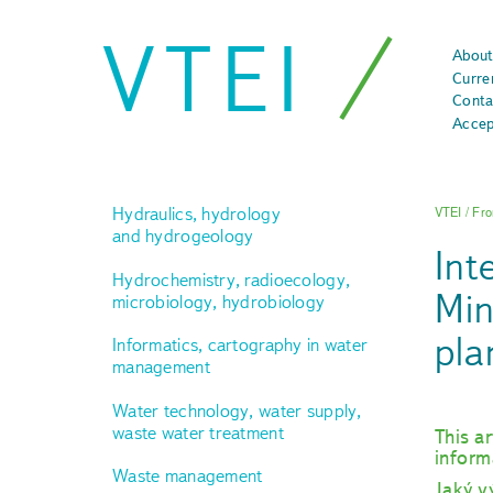
VTEI
About
Curre
Conta
Accep
Hydraulics, hydrology
VTEI
/
Fro
and hydrogeology
Int
Hydrochemistry, radioecology,
Min
microbiology, hydrobiology
pla
Informatics, cartography in water
management
Water technology, water supply,
waste water treatment
This ar
inform
Waste management
Jaký v