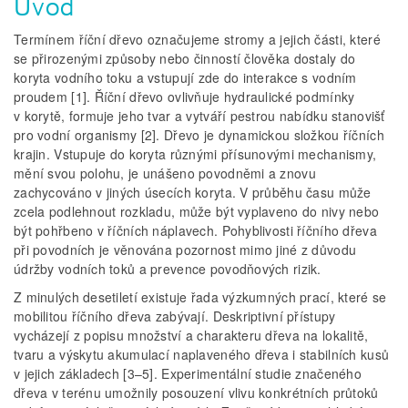
Úvod
Termínem říční dřevo označujeme stromy a jejich části, které
se přirozenými způsoby nebo činností člověka dostaly do
koryta vodního toku a vstupují zde do interakce s vodním
proudem [1]. Říční dřevo ovlivňuje hydraulické podmínky
v korytě, formuje jeho tvar a vytváří pestrou nabídku stanovišť
pro vodní organismy [2]. Dřevo je dynamickou složkou říčních
krajin. Vstupuje do koryta různými přísunovými mechanismy,
mění svou polohu, je unášeno povodněmi a znovu
zachycováno v jiných úsecích koryta. V průběhu času může
zcela podlehnout rozkladu, může být vyplaveno do nivy nebo
být pohřbeno v říčních náplavech. Pohyblivosti říčního dřeva
při povodních je věnována pozornost mimo jiné z důvodu
údržby vodních toků a prevence povodňových rizik.
Z minulých desetiletí existuje řada výzkumných prací, které se
mobilitou říčního dřeva zabývají. Deskriptivní přístupy
vycházejí z popisu množství a charakteru dřeva na lokalitě,
tvaru a výskytu akumulací naplaveného dřeva i stabilních kusů
v jejich základech [3–5]. Experimentální studie značeného
dřeva v terénu umožnily posouzení vlivu konkrétních průtoků