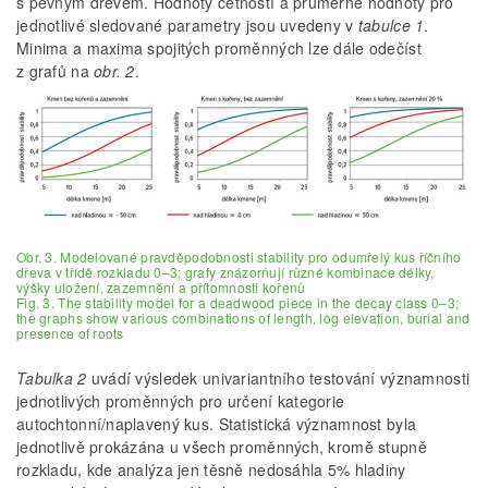
s pevným dřevem. Hodnoty četností a průměrné hodnoty pro
jednotlivé sledované parametry jsou uvedeny v
tabulce 1
.
Minima a maxima spojitých proměnných lze dále odečíst
z grafů na
obr. 2
.
Obr. 3. Modelované pravděpodobnosti stability pro odumřelý kus říčního
dřeva v třídě rozkladu 0–3; grafy znázorňují různé kombinace délky,
výšky uložení, zazemnění a přítomnosti kořenů
Fig. 3. The stability model for a deadwood piece in the decay class 0–3;
the graphs show various combinations of length, log elevation, burial and
presence of roots
Tabulka 2
uvádí výsledek univariantního testování významnosti
jednotlivých proměnných pro určení kategorie
autochtonní/naplavený kus. Statistická významnost byla
jednotlivě prokázána u všech proměnných, kromě stupně
rozkladu, kde analýza jen těsně nedosáhla 5% hladiny