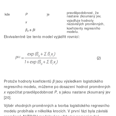
pravděpodobnost, že
kde
P
je
nastane zkoumaný jev,
vyjadřuje hodnoty
x
nezávislých proměnných,
koeficienty regresního
β
a
βi
0
modelu.
Ekvivalentně lze tento model vyjádřit rovnicí:
Protože hodnoty koeficientů
β
jsou výsledkem logistického
regresního modelu, můžeme po dosazení hodnot proměnných
x
vypočítat pravděpodobnost
P
, s jakou nastane zkoumaný jev
[20].
Výběr vhodných proměnných a tvorba logistického regresního
modelu probíhala v několika krocích. V první fázi byla závislá