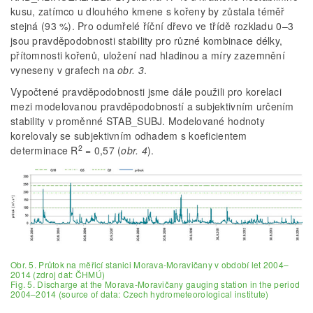
kusu, zatímco u dlouhého kmene s kořeny by zůstala téměř
stejná (93 %). Pro odumřelé říční dřevo ve třídě rozkladu 0–3
jsou pravděpodobnosti stability pro různé kombinace délky,
přítomnosti kořenů, uložení nad hladinou a míry zazemnění
vyneseny v grafech na
obr. 3
.
Vypočtené pravděpodobnosti jsme dále použili pro korelaci
mezi modelovanou pravděpodobností a subjektivním určením
stability v proměnné STAB_SUBJ. Modelované hodnoty
korelovaly se subjektivním odhadem s koeficientem
2
determinace R
= 0,57 (
obr. 4
).
Obr. 5. Průtok na měřicí stanici Morava­‑Moravičany v období let 2004–
2014 (zdroj dat: ČHMÚ)
Fig. 5. Discharge at the Morava­‑Moravičany gauging station in the period
2004–2014 (source of data: Czech hydrometeorological institute)