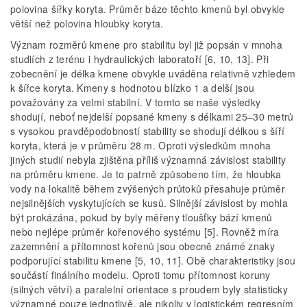
polovina šířky koryta. Průměr báze těchto kmenů byl obvykle
větší než polovina hloubky koryta.
Význam rozměrů kmene pro stabilitu byl již popsán v mnoha
studiích z terénu i hydraulických laboratoří [6, 10, 13]. Při
zobecnění je délka kmene obvykle uváděna relativně vzhledem
k šířce koryta. Kmeny s hodnotou blízko 1 a delší jsou
považovány za velmi stabilní. V tomto se naše výsledky
shodují, neboť nejdelší popsané kmeny s délkami 25–30 metrů
s vysokou pravděpodobností stability se shodují délkou s šíří
koryta, která je v průměru 28 m. Oproti výsledkům mnoha
jiných studií nebyla zjištěna příliš významná závislost stability
na průměru kmene. Je to patrně způsobeno tím, že hloubka
vody na lokalitě během zvýšených průtoků přesahuje průměr
nejsilnějších vyskytujících se kusů. Silnější závislost by mohla
být prokázána, pokud by byly měřeny tloušťky bází kmenů
nebo nejlépe průměr kořenového systému [5]. Rovněž míra
zazemnění a přítomnost kořenů jsou obecně známé znaky
podporující stabilitu kmene [5, 10, 11]. Obě charakteristiky jsou
součástí finálního modelu. Oproti tomu přítomnost koruny
(silných větví) a paralelní orientace s proudem byly statisticky
významné pouze jednotlivě, ale nikoliv v logistickém regresním