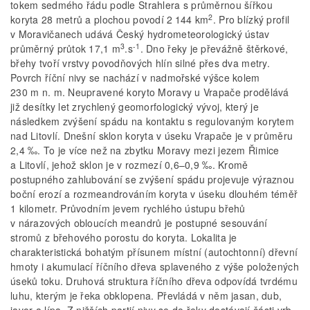
tokem sedmého řádu podle Strahlera s průměrnou šířkou
2
koryta 28 metrů a plochou povodí 2 144 km
. Pro blízký profil
v Moravičanech udává Český hydrometeorologický ústav
3
-1
průměrný průtok 17,1 m
.s
. Dno řeky je převážně štěrkové,
břehy tvoří vrstvy povodňových hlín silné přes dva metry.
Povrch říční nivy se nachází v nadmořské výšce kolem
230 m n. m. Neupravené koryto Moravy u Vrapače prodělává
již desítky let zrychlený geomorfologický vývoj, který je
následkem zvýšení spádu na kontaktu s regulovaným korytem
nad Litovlí. Dnešní sklon koryta v úseku Vrapače je v průměru
2,4 ‰. To je více než na zbytku Moravy mezi jezem Řimice
a Litovlí, jehož sklon je v rozmezí 0,6–0,9 ‰. Kromě
postupného zahlubování se zvýšení spádu projevuje výraznou
boční erozí a rozmeandrováním koryta v úseku dlouhém téměř
1 kilometr. Průvodním jevem rychlého ústupu břehů
v nárazových obloucích meandrů je postupné sesouvání
stromů z břehového porostu do koryta. Lokalita je
charakteristická bohatým přísunem místní (autochtonní) dřevní
hmoty i akumulací říčního dřeva splaveného z výše položených
úseků toku. Druhová struktura říčního dřeva odpovídá tvrdému
luhu, kterým je řeka obklopena. Převládá v něm jasan, dub,