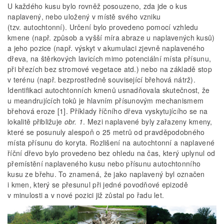
U každého kusu bylo rovněž posouzeno, zda jde o kus
naplavený, nebo uložený v místě svého vzniku
(tzv. autochtonní). Určení bylo provedeno pomocí vzhledu
kmene (např. způsob a vyšší míra abraze u naplavených kusů)
a jeho pozice (např. výskyt v akumulaci zjevně naplaveného
dřeva, na štěrkových lavicích mimo potenciální místa přísunu,
při březích bez stromové vegetace atd.) nebo na základě stop
v terénu (např. bezprostředně související břehová nátrž).
Identifikaci autochtonních kmenů usnadňovala skutečnost, že
u meandrujících toků je hlavním přísunovým mechanismem
břehová eroze [1]. Příklady říčního dřeva vyskytujícího se na
lokalitě přibližuje
obr. 1
. Mezi naplavené byly zařazeny kmeny,
které se posunuly alespoň o 25 metrů od pravděpodobného
místa přísunu do koryta. Rozlišení na autochtonní a naplavené
říční dřevo bylo provedeno bez ohledu na čas, který uplynul od
přemístění naplaveného kusu nebo přísunu autochtonního
kusu ze břehu. To znamená, že jako naplavený byl označen
i kmen, který se přesunul při jedné povodňové epizodě
v minulosti a v nové pozici již zůstal po řadu let.