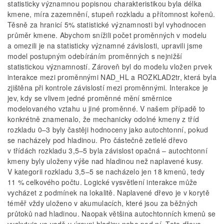
statisticky významnou popisnou charakteristikou byla délka
kmene, míra zazemnění, stupeň rozkladu a přítomnost kořenů.
Těsně za hranicí 5% statistické významnosti byl vyhodnocen
průměr kmene. Abychom snížili počet proměnných v modelu
a omezili je na statisticky významné závislosti, upravili jsme
model postupným odebíráním proměnných s nejnižší
statistickou významností. Zároveň byl do modelu vložen prvek
interakce mezi proměnnými NAD_HL a ROZKLAD2tr, která byla
zjištěna při kontrole závislostí mezi proměnnými. Interakce je
jev, kdy se vlivem jedné proměnné mění směrnice
modelovaného vztahu u jiné proměnné. V našem případě to
konkrétně znamenalo, že mechanicky odolné kmeny z tříd
rozkladu 0–3 byly častěji hodnoceny jako autochtonní, pokud
se nacházely pod hladinou. Pro částečně zetlelé dřevo
v třídách rozkladu 3,5–5 byla závislost opačná – autochtonní
kmeny byly uloženy výše nad hladinou než naplavené kusy.
V kategorii rozkladu 3,5–5 se nacházelo jen 18 kmenů, tedy
11 % celkového počtu. Logické vysvětlení interakce může
vycházet z podmínek na lokalitě. Naplavené dřevo je v korytě
téměř vždy uloženo v akumulacích, které jsou za běžných
průtoků nad hladinou. Naopak většina autochtonních kmenů se