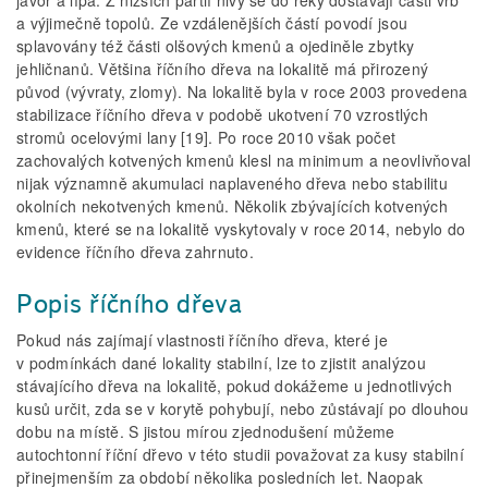
javor a lípa. Z nižších partií nivy se do řeky dostávají části vrb
a výjimečně topolů. Ze vzdálenějších částí povodí jsou
splavovány též části olšových kmenů a ojediněle zbytky
jehličnanů. Většina říčního dřeva na lokalitě má přirozený
původ (vývraty, zlomy). Na lokalitě byla v roce 2003 provedena
stabilizace říčního dřeva v podobě ukotvení 70 vzrostlých
stromů ocelovými lany [19]. Po roce 2010 však počet
zachovalých kotvených kmenů klesl na minimum a neovlivňoval
nijak významně akumulaci naplaveného dřeva nebo stabilitu
okolních nekotvených kmenů. Několik zbývajících kotvených
kmenů, které se na lokalitě vyskytovaly v roce 2014, nebylo do
evidence říčního dřeva zahrnuto.
Popis říčního dřeva
Pokud nás zajímají vlastnosti říčního dřeva, které je
v podmínkách dané lokality stabilní, lze to zjistit analýzou
stávajícího dřeva na lokalitě, pokud dokážeme u jednotlivých
kusů určit, zda se v korytě pohybují, nebo zůstávají po dlouhou
dobu na místě. S jistou mírou zjednodušení můžeme
autochtonní říční dřevo v této studii považovat za kusy stabilní
přinejmenším za období několika posledních let. Naopak