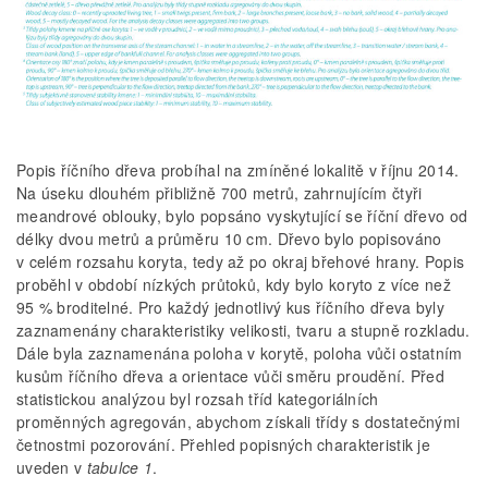
Popis říčního dřeva probíhal na zmíněné lokalitě v říjnu 2014.
Na úseku dlouhém přibližně 700 metrů, zahrnujícím čtyři
meandrové oblouky, bylo popsáno vyskytující se říční dřevo od
délky dvou metrů a průměru 10 cm. Dřevo bylo popisováno
v celém rozsahu koryta, tedy až po okraj břehové hrany. Popis
proběhl v období nízkých průtoků, kdy bylo koryto z více než
95 % broditelné. Pro každý jednotlivý kus říčního dřeva byly
zaznamenány charakteristiky velikosti, tvaru a stupně rozkladu.
Dále byla zaznamenána poloha v korytě, poloha vůči ostatním
kusům říčního dřeva a orientace vůči směru proudění. Před
statistickou analýzou byl rozsah tříd kategoriálních
proměnných agregován, abychom získali třídy s dostatečnými
četnostmi pozorování. Přehled popisných charakteristik je
uveden v
tabulce 1
.