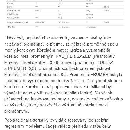
I když byly popisné charakteristiky zaznamenávány jako
nezávislé proměnné, je zřejmé, že některé proměnné spolu
mohly korelovat. Korelační matice ukázala významnější
korelaci mezi proměnnými NAD_HL a ZAZEM (Pearsonův
korelační koeficient = – 0,48) a mezi proměnnými DELKA
a PRUMER (0,5). U ostatních spojitých proměnných byl
korelační koeficient nižší než 0,2. Proměnná PRUMER nebyla
nakonec do výsledného modelu zařazena. Druhým přístupem
k odhalení korelací mezi popisnými charakteristikami byl
výpočet hodnoty VIF (variance inflation factor). Ve všech
případech nedosahoval hodnoty 3, což je obecně považováno
za výsledek, který nesvědčí o významné korelaci mezi
proměnnými.
Popisné charakteristiky byly dále testovány logistickým
regresním modelem. Jak je vidět z přehledu v
tabulce 2
,