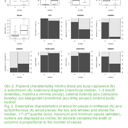
Obr. 2. Popisné charakteristiky říčního dřeva pro kusy naplavené (N)
a autochtonní (A); krabicový diagram znázorňuje medián, 1–3 kvartil
(krabička), maxima a minima (vousy), odlehlé hodnoty jsou zobrazeny
kolečky; pro kategoriální proměnné jsou šířky sloupců úměrné počtu
hodnot
Fig. 2. Descriptive characteristics of wood for pieces of driftwood (N) and
autochthonous (A) wood pieces; the box and whisker plot shows the
st
rd
median, 1
–3
quartile (box), maximum and minimum values (whisker),
outliers are displayed as circles; for discrete variables the width of
columns is proportional to the number of values