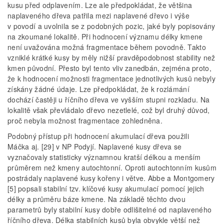
kusu před odplavením. Lze ale předpokládat, že většina
naplaveného dřeva patřila mezi naplavené dřevo i výše
v povodí a uvolnila se z podobných pozic, jaké byly popisovány
na zkoumané lokalitě. Při hodnocení významu délky kmene
není uvažována možná fragmentace během povodně. Takto
vzniklé krátké kusy by měly nižší pravděpodobnost stability než
kmen původní. Přesto byl tento vliv zanedbán, zejména proto,
že k hodnocení možnosti fragmentace jednotlivých kusů nebyly
získány žádné údaje. Lze předpokládat, že k rozlámání
dochází častěji u říčního dřeva ve vyšším stupni rozkladu. Na
lokalitě však převládalo dřevo nezetlelé, což byl druhý důvod,
proč nebyla možnost fragmentace zohledněna.
Podobný přístup při hodnocení akumulací dřeva použili
Máčka aj. [29] v NP Podyjí. Naplavené kusy dřeva se
vyznačovaly statisticky významnou kratší délkou a menším
průměrem než kmeny autochtonní. Oproti autochtonním kusům
postrádaly naplavené kusy kořeny i větve. Abbe a Montgomery
[5] popsali stabilní tzv. klíčové kusy akumulací pomocí jejich
délky a průměru báze kmene. Na základě těchto dvou
parametrů byly stabilní kusy dobře odlišitelné od naplaveného
říčního dřeva. Délka stabilních kusů byla obvykle větší než