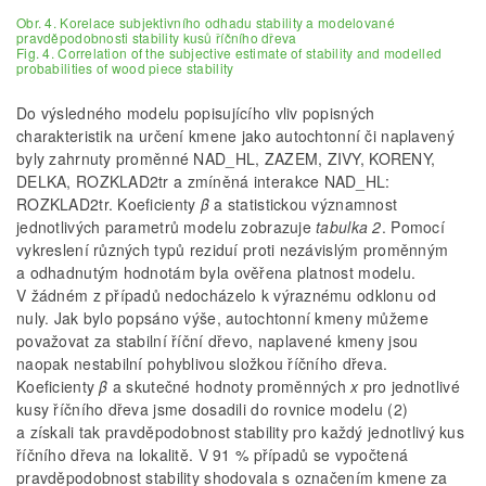
Obr. 4. Korelace subjektivního odhadu stability a modelované
pravděpodobnosti stability kusů říčního dřeva
Fig. 4. Correlation of the subjective estimate of stability and modelled
probabilities of wood piece stability
Do výsledného modelu popisujícího vliv popisných
charakteristik na určení kmene jako autochtonní či naplavený
byly zahrnuty proměnné NAD_HL, ZAZEM, ZIVY, KORENY,
DELKA, ROZKLAD2tr a zmíněná interakce NAD_HL:
ROZKLAD2tr. Koeficienty
β
a statistickou významnost
jednotlivých parametrů modelu zobrazuje
tabulka 2
. Pomocí
vykreslení různých typů reziduí proti nezávislým proměnným
a odhadnutým hodnotám byla ověřena platnost modelu.
V žádném z případů nedocházelo k výraznému odklonu od
nuly. Jak bylo popsáno výše, autochtonní kmeny můžeme
považovat za stabilní říční dřevo, naplavené kmeny jsou
naopak nestabilní pohyblivou složkou říčního dřeva.
Koeficienty
β
a skutečné hodnoty proměnných
x
pro jednotlivé
kusy říčního dřeva jsme dosadili do rovnice modelu (2)
a získali tak pravděpodobnost stability pro každý jednotlivý kus
říčního dřeva na lokalitě. V 91 % případů se vypočtená
pravděpodobnost stability shodovala s označením kmene za