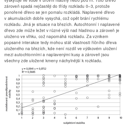
vyskytuje ve vodě v úrovni hladiny nebo pod ní. Toto dřevo
zároveň spadá nejčastěji do třídy rozkladu 0–3, protože
ponořené dřevo se jen pomalu rozkládá. Naplavené dřevo
v akumulacích dobře vysychá, což opět brání rychlému
rozkladu. Jiná je situace na březích. Autochtonní i naplavené
dřevo zde může ležet v různé výši nad hladinou a zároveň je
uloženo ve vlhku, což napomáhá rozkladu. Za vznikem
popsané interakce tedy mohou stát vlastnosti říčního dřeva
uloženého na březích, kde není rozdíl ve výškovém uložení
mezi autochtonními a naplavenými kusy a zároveň jsou
všechny zde uložené kmeny náchylnější k rozkladu.