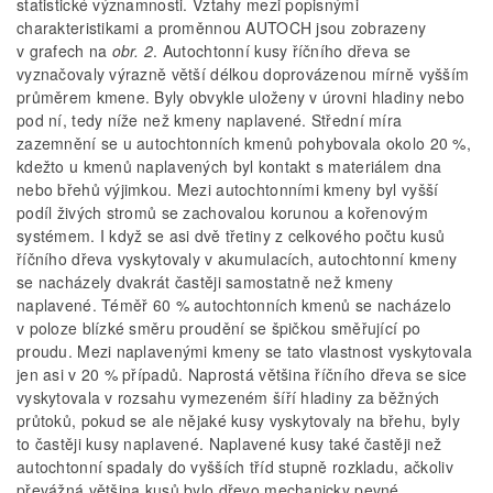
statistické významnosti. Vztahy mezi popisnými
charakteristikami a proměnnou AUTOCH jsou zobrazeny
v grafech na
obr. 2
. Autochtonní kusy říčního dřeva se
vyznačovaly výrazně větší délkou doprovázenou mírně vyšším
průměrem kmene. Byly obvykle uloženy v úrovni hladiny nebo
pod ní, tedy níže než kmeny naplavené. Střední míra
zazemnění se u autochtonních kmenů pohybovala okolo 20 %,
kdežto u kmenů naplavených byl kontakt s materiálem dna
nebo břehů výjimkou. Mezi autochtonními kmeny byl vyšší
podíl živých stromů se zachovalou korunou a kořenovým
systémem. I když se asi dvě třetiny z celkového počtu kusů
říčního dřeva vyskytovaly v akumulacích, autochtonní kmeny
se nacházely dvakrát častěji samostatně než kmeny
naplavené. Téměř 60 % autochtonních kmenů se nacházelo
v poloze blízké směru proudění se špičkou směřující po
proudu. Mezi naplavenými kmeny se tato vlastnost vyskytovala
jen asi v 20 % případů. Naprostá většina říčního dřeva se sice
vyskytovala v rozsahu vymezeném šíří hladiny za běžných
průtoků, pokud se ale nějaké kusy vyskytovaly na břehu, byly
to častěji kusy naplavené. Naplavené kusy také častěji než
autochtonní spadaly do vyšších tříd stupně rozkladu, ačkoliv
převážná většina kusů bylo dřevo mechanicky pevné.