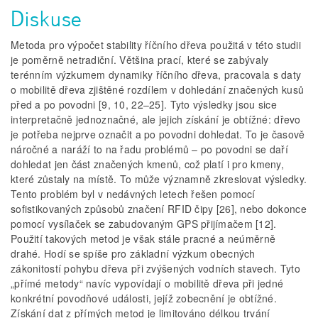
Diskuse
Metoda pro výpočet stability říčního dřeva použitá v této studii
je poměrně netradiční. Většina prací, které se zabývaly
terénním výzkumem dynamiky říčního dřeva, pracovala s daty
o mobilitě dřeva zjištěné rozdílem v dohledání značených kusů
před a po povodni [9, 10, 22–25]. Tyto výsledky jsou sice
interpretačně jednoznačné, ale jejich získání je obtížné: dřevo
je potřeba nejprve označit a po povodni dohledat. To je časově
náročné a naráží to na řadu problémů – po povodni se daří
dohledat jen část značených kmenů, což platí i pro kmeny,
které zůstaly na místě. To může významně zkreslovat výsledky.
Tento problém byl v nedávných letech řešen pomocí
sofistikovaných způsobů značení RFID čipy [26], nebo dokonce
pomocí vysílaček se zabudovaným GPS přijímačem [12].
Použití takových metod je však stále pracné a neúměrně
drahé. Hodí se spíše pro základní výzkum obecných
zákonitostí pohybu dřeva při zvýšených vodních stavech. Tyto
„přímé metody“ navíc vypovídají o mobilitě dřeva při jedné
konkrétní povodňové události, jejíž zobecnění je obtížné.
Získání dat z přímých metod je limitováno délkou trvání