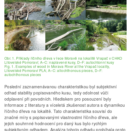
Obr. 1. Příklady říčního dřeva v řece Moravě na lokalitě Vrapač v CHKO
Litovelské Pomoraví; A–C: naplavené kusy, D–F: autochtonní kusy
Fig. 1. Examples of wood in Morava River at the Vrapač locality,
Litovelské Pomoraví PLA; A–C: allochthonous pieces, D–F:
autochthonous pieces
Poslední zaznamenávanou charakteristikou byl subjektivní
odhad stability popisovaného kusu, tedy odolnost vůči
odplavení při povodních. Hlediskem pro posouzení byly
informace z literatury a víceletá zkušenost autora s dynamikou
říčního dřeva na lokalitě. Tato charakteristika souvisí do
značné míry s popisovanými vlastnostmi říčního dřeva, ale
jejich souhrnné hodnocení pro daný kus bylo rychlým
subjektivním odhadem. Analýza tohoto odhadu probíhala proto