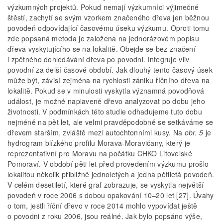
výzkumných projektů. Pokud nemají výzkumníci výjimečné
štěstí, zachytí se svým vzorkem značeného dřeva jen běžnou
povodeň odpovídající časovému úseku výzkumu. Oproti tomu
zde popsaná metoda je založena na jednorázovém popisu
dřeva vyskytujícího se na lokalitě. Obejde se bez značení
i zpětného dohledávání dřeva po povodni. Integruje vliv
povodní za delší časové období. Jak dlouhý tento časový úsek
může být, závisí zejména na rychlosti zániku říčního dřeva na
lokalitě. Pokud se v minulosti vyskytla významná povodňová
událost, je možné naplavené dřevo analyzovat po dobu jeho
životnosti. V podmínkách této studie odhadujeme tuto dobu
nejméně na pět let, ale velmi pravděpodobně se setkáváme se
dřevem starším, zvláště mezi autochtonními kusy. Na
obr. 5
je
hydrogram blízkého profilu Morava­‑Moravičany, který je
reprezentativní pro Moravu na počátku CHKO Litovelské
Pomoraví. V období pěti let před provedením výzkumu prošlo
lokalitou několik přibližně jednoletých a jedna pětiletá povodeň.
V celém desetiletí, které graf zobrazuje, se vyskytla největší
povodeň v roce 2006 s dobou opakování 10–20 let [27]. Úvahy
o tom, jestli říční dřevo v roce 2014 mohlo vypovídat ještě
o povodni z roku 2006, jsou reálné. Jak bylo popsáno výše,