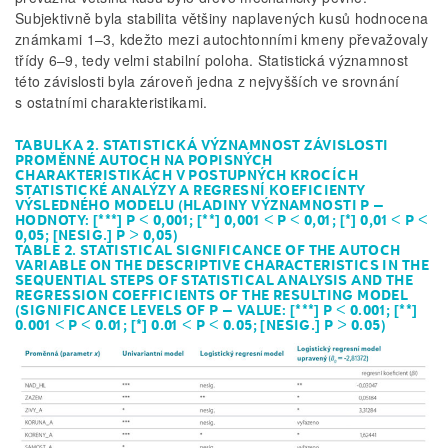
Subjektivně byla stabilita většiny naplavených kusů hodnocena
známkami 1–3, kdežto mezi autochtonními kmeny převažovaly
třídy 6–9, tedy velmi stabilní poloha. Statistická významnost
této závislosti byla zároveň jedna z nejvyšších ve srovnání
s ostatními charakteristikami.
TABULKA 2. STATISTICKÁ VÝZNAMNOST ZÁVISLOSTI
PROMĚNNÉ AUTOCH NA POPISNÝCH
CHARAKTERISTIKÁCH V POSTUPNÝCH KROCÍCH
STATISTICKÉ ANALÝZY A REGRESNÍ KOEFICIENTY
VÝSLEDNÉHO MODELU (HLADINY VÝZNAMNOSTI P –
HODNOTY: [***] P < 0,001; [**] 0,001 < P < 0,01; [*] 0,01 < P <
0,05; [NESIG.] P > 0,05)
TABLE 2. STATISTICAL SIGNIFICANCE OF THE AUTOCH
VARIABLE ON THE DESCRIPTIVE CHARACTERISTICS IN THE
SEQUENTIAL STEPS OF STATISTICAL ANALYSIS AND THE
REGRESSION COEFFICIENTS OF THE RESULTING MODEL
(SIGNIFICANCE LEVELS OF P – VALUE: [***] P < 0.001; [**]
0.001 < P < 0.01; [*] 0.01 < P < 0.05; [NESIG.] P > 0.05)