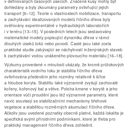
v definovaných časových úsecích. Značené kusy mohly být
dohledány a byly zkoumány parametry ovlivňující jejich
transport [6–12]. Teorie o vlastnostech mobilizace, transportu
a zachytávání idealizovaných modelů říčního dřeva byly
ověřovány experimentálně v hydraulických laboratořích
i v terénu [13–15]. V posledních letech jsou sestavovány
matematické modely popisující dynamiku dřeva v rámci
dlouhých úseků toků nebo povodí. Časté jsou také zcela
praktické studie zabývající se náchylností inženýrských staveb
k zachytávání vodou unášeného plovoucího materiálu [16–18].
Výzkumy provedené v minulosti ukázaly, že kromě průtokových
charakteristik vodního toku je stabilita říčního dřeva
ovlivňována především jeho rozměry relativně k šířce
a hloubce koryta. Stabilitu také významně zvyšují zachovalé
kořeny, kořenový bal a větve. Poloha kmene v korytě a jeho
orientace vůči proudění jsou též významné parametry, které
navíc souvisejí se stabilizačními mechanismy břehové
vegetace a stabilitou rozměrných akumulací říčního dřeva.
Ačkoliv jsou uvedené poznatky obecně platné, každá lokalita je
specifická svými přírodními podmínkami, které je třeba pro
praktický management říčního dřeva zohlednit.