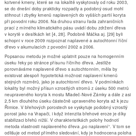
kotvené kmeny, které se na lokalitě vyskytovaly od roku 2003,
se do dnešní doby prakticky rozpadly a podobný osud mohl
stihnout i zbytky kmenů naplavených do vyšších partií koryta
při povodni roku 2006. Na druhou stranu řada zahraničních
prací z mírného klimatického pásu uvádí dobu zdržení dřeva
v korytě v desítkách let [4, 28]. Podobně Máčka aj. [29] byli
schopni v roce 2009 rozpoznat naplavené a autochtonní říční
dřevo v akumulacích z povodní 2002 a 2006.
Popsanou metodu je možné uplatnit pouze na homogenním
úseku řeky po stránce přísunu říčního dřeva. Jestliže
porovnáváme naplavené dřevo s autochtonním, měla by
existovat alespoň hypotetická možnost naplavení kmenů
stejných rozměrů, jako je autochtonní dřevo. V podmínkách
lokality byl možný přísun vzrostlých stromů z úseku 500 metrů
neupraveného koryta k mostu Mladeč­‑Nové Zámky a dále z asi
2,5 km dlouhého úseku částečně upraveného koryta až k jezu
Řimice. V břehových porostech se vyskytuje podobný vzrostlý
porost jako na Vrapači, i když intenzita břehové eroze je díky
stabilizaci břehů nižší. V charakteristikách polohy hodnotí
metoda vlastnosti naplaveného dřeva „po naplavení“. V tom se
odlišuje od metod přímého sledování, kdy je hodnocena poloha