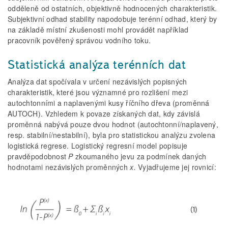
odděleně od ostatních, objektivně hodnocených charakteristik.
Subjektivní odhad stability napodobuje terénní odhad, který by
na základě místní zkušenosti mohl provádět například
pracovník pověřený správou vodního toku.
Statistická analýza terénních dat
Analýza dat spočívala v určení nezávislých popisných
charakteristik, které jsou významné pro rozlišení mezi
autochtonními a naplavenými kusy říčního dřeva (proměnná
AUTOCH). Vzhledem k povaze získaných dat, kdy závislá
proměnná nabývá pouze dvou hodnot (autochtonní/naplavený,
resp. stabilní/nestabilní), byla pro statistickou analýzu zvolena
logistická regrese. Logistický regresní model popisuje
pravděpodobnost
P
zkoumaného jevu za podmínek daných
hodnotami nezávislých proměnných
x
.
Vyjadřujeme jej rovnicí: