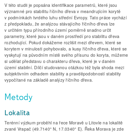
V této studii je popsána identifikace parametrů, které jsou
významné pro stabilitu říčního dřeva v meandrujícím korytě
v podmínkách tvrdého luhu střední Evropy. Tato práce vychází
z předpokladu, že analýzou stávajícího říčního dřeva lze
v určitém typu přírodního území poměrně snadno určit
parametry, které jsou v daném prostředí pro stabilitu dřeva
rozhodující. Pokud dokážeme rozlišit mezi dřevem, které se
korytem v minulosti pohybovalo, a kusy říčního dřeva, které se
vyskytují na původním místě svého přísunu do koryta, můžeme
si udělat představu o charakteru dřeva, které je v daném
území stabilní. Dílčí studovanou otázkou též byla shoda mezi
subjektivním odhadem stability a pravděpodobností stability
vypočítané na základě analýzy říčního dřeva.
Metody
Lokalita
Terénní výzkum proběhl na řece Moravě u Litovle na lokalitě
zvané Vrapač (49.7140° N, 17.0340° E). Řeka Morava je zde