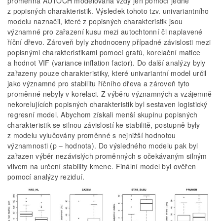
proměnná AUTOCH modelována vždy jen pomocí jedné
z popisných charakteristik. Výsledek tohoto tzv. univariantního
modelu naznačil, které z popisných charakteristik jsou
významné pro zařazení kusu mezi autochtonní či naplavené
říční dřevo. Zároveň byly zhodnoceny případné závislosti mezi
popisnými charakteristikami pomocí grafů, korelační matice
a hodnot VIF (variance inflation factor). Do další analýzy byly
zařazeny pouze charakteristiky, které univariantní model určil
jako významné pro stabilitu říčního dřeva a zároveň tyto
proměnné nebyly v korelaci. Z výběru významných a vzájemně
nekorelujících popisných charakteristik byl sestaven logistický
regresní model. Abychom získali menší skupinu popisných
charakteristik se silnou závislostí ke stabilitě, postupně byly
z modelu vylučovány proměnné s nejnižší hodnotou
významnosti (p – hodnota). Do výsledného modelu pak byl
zařazen výběr nezávislých proměnných s očekávaným silným
vlivem na určení stability kmene. Finální model byl ověřen
pomocí analýzy reziduí.