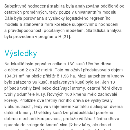
Subjektivně hodnocená stabilita byla analyzována odděleně od
ostatních proměnných, tedy pouze v univariantním modelu.
Dále byla porovnána s výsledky logistického regresního
modelu a stanovena míra korelace subjektivního hodnocení
a pravděpodobností počítaných modelem. Statistická analýza
byla provedena v programu R [21].
Výsledky
Na lokalitě bylo popsáno celkem 160 kusů říčního dřeva
o délce od 2 do 32 metrů. Toto množství představovalo objem
3
134,31 m
na ploše přibližně 1,96 ha. Mezi autochtonní kmeny
bylo zařazeno 96 kusů, naplavených kusů bylo 64. Jen 13
případů tvořily živé nebo dožívající stromy, ostatní říční dřevo
tvořily odumřelé kusy. Rovných 100 kmenů mělo zachovalé
kořeny. Přibližně dvě třetiny říčního dřeva se vyskytovaly
v akumulacích, tedy ve vzájemném kontaktu s alespoň dvěma
dalšími kmeny. U většiny kusů lze předpokládat poměrně
dobrou mechanickou pevnost, protože většina říčního dřeva
spadala do kategorie kmenů sice již bez kůry, ale dosud