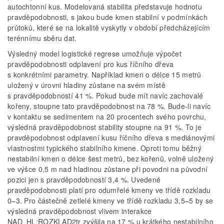
autochtonní kus. Modelovaná stabilita představuje hodnotu
pravděpodobnosti, s jakou bude kmen stabilní v podmínkách
průtoků, které se na lokalitě vyskytly v období předcházejícím
terénnímu sběru dat.
Výsledný model logistické regrese umožňuje výpočet
pravděpodobnosti odplavení pro kus říčního dřeva
s konkrétními parametry. Například kmen o délce 15 metrů
uložený v úrovni hladiny zůstane na svém místě
s pravděpodobností 41 %. Pokud bude mít navíc zachovalé
kořeny, stoupne tato pravděpodobnost na 78 %. Bude­­‑li navíc
v kontaktu se sedimentem na 20 procentech svého povrchu,
výsledná pravděpodobnost stability stoupne na 91 %. To je
pravděpodobnost odplavení kusu říčního dřeva s mediánovými
vlastnostmi typického stabilního kmene. Oproti tomu běžný
nestabilní kmen o délce šest metrů, bez kořenů, volně uložený
ve výšce 0,5 m nad hladinou zůstane při povodni na původní
pozici jen s pravděpodobností 3,4 %. Uvedené
pravděpodobnosti platí pro odumřelé kmeny ve třídě rozkladu
0–3. Pro částečně zetlelé kmeny ve třídě rozkladu 3,5–5 by se
výsledná pravděpodobnost vlivem interakce
NAD_HL:ROZKLAD2tr zvýšila na 17 % u krátkého nestabilního