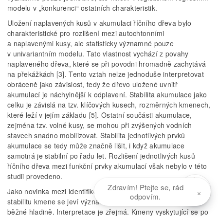
modelu v „konkurenci“ ostatních charakteristik.
Uložení naplavených kusů v akumulaci říčního dřeva bylo
charakteristické pro rozlišení mezi autochtonními
a naplavenými kusy, ale statisticky významné pouze
v univariantním modelu. Tato vlastnost vychází z povahy
naplaveného dřeva, které se při povodni hromadně zachytává
na překážkách [3]. Tento vztah nelze jednoduše interpretovat
obráceně jako závislost, tedy že dřevo uložené uvnitř
akumulací je náchylnější k odplavení. Stabilita akumulace jako
celku je závislá na tzv. klíčových kusech, rozměrných kmenech,
které leží v jejím základu [5]. Ostatní součásti akumulace,
zejména tzv. volné kusy, se mohou při zvýšených vodních
stavech snadno mobilizovat. Stabilita jednotlivých prvků
akumulace se tedy může značně lišit, i když akumulace
samotná je stabilní po řadu let. Rozlišení jednotlivých kusů
říčního dřeva mezi funkční prvky akumulací však nebylo v této
studii provedeno.
Zdravím! Ptejte se, rád
×
Jako novinka mezi identifikovanými vlastnostmi ovlivňujícími
odpovím.
stabilitu kmene se jeví význam úrovně uložení kmene vůči
běžné hladině. Interpretace je zřejmá. Kmeny vyskytující se po