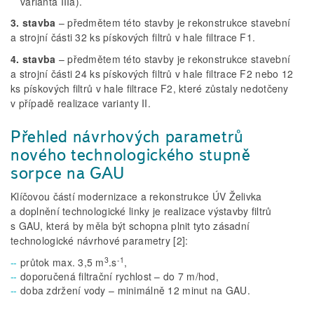
varianta IIIa).
3. stavba
– předmětem této stavby je rekonstrukce stavební
a strojní části 32 ks pískových filtrů v hale filtrace F1.
4. stavba
– předmětem této stavby je rekonstrukce stavební
a strojní části 24 ks pískových filtrů v hale filtrace F2 nebo 12
ks pískových filtrů v hale filtrace F2, které zůstaly nedotčeny
v případě realizace varianty II.
Přehled návrhových parametrů
nového technologického stupně
sorpce na GAU
Klíčovou částí modernizace a rekonstrukce ÚV Želivka
a doplnění technologické linky je realizace výstavby filtrů
s GAU, která by měla být schopna plnit tyto zásadní
technologické návrhové parametry [2]:
3
-1
průtok max. 3,5 m
.s
,
doporučená filtrační rychlost – do 7 m/hod,
doba zdržení vody – minimálně 12 minut na GAU.