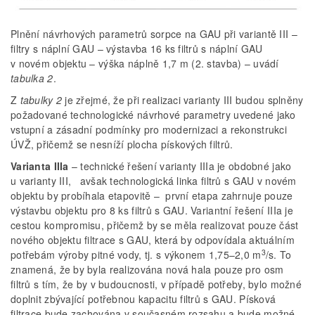
Plnění návrhových parametrů sorpce na GAU při variantě III –
filtry s náplní GAU – výstavba 16 ks filtrů s náplní GAU
v novém objektu – výška náplně 1,7 m (2. stavba) – uvádí
tabulka 2
.
Z
tabulky 2
je zřejmé, že při realizaci varianty III budou splněny
požadované technologické návrhové parametry uvedené jako
vstupní a zásadní podmínky pro modernizaci a rekonstrukci
ÚVŽ, přičemž se nesníží plocha pískových filtrů.
Varianta IIIa
– technické řešení varianty IIIa je obdobné jako
u varianty III, avšak technologická linka filtrů s GAU v novém
objektu by probíhala etapovitě – první etapa zahrnuje pouze
výstavbu objektu pro 8 ks filtrů s GAU. Variantní řešení IIIa je
cestou kompromisu, přičemž by se měla realizovat pouze část
nového objektu filtrace s GAU, která by odpovídala aktuálním
3
potřebám výroby pitné vody, tj. s výkonem 1,75–2,0 m
/s. To
znamená, že by byla realizována nová hala pouze pro osm
filtrů s tím, že by v budoucnosti, v případě potřeby, bylo možné
doplnit zbývající potřebnou kapacitu filtrů s GAU. Písková
filtrace bude zachována v současném rozsahu a bude možné