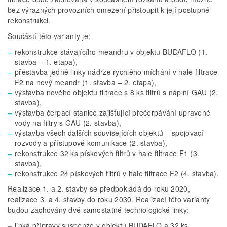
bez výrazných provozních omezení přistoupit k její postupné
rekonstrukci.
Součástí této varianty je:
rekonstrukce stávajícího meandru v objektu BUDAFLO (1.
stavba – 1. etapa),
přestavba jedné linky nádrže rychlého míchání v hale filtrace
F2 na nový meandr (1. stavba – 2. etapa),
výstavba nového objektu filtrace s 8 ks filtrů s náplní GAU (2.
stavba),
výstavba čerpací stanice zajišťující přečerpávání upravené
vody na filtry s GAU (2. stavba),
výstavba všech dalších souvisejících objektů – spojovací
rozvody a přístupové komunikace (2. stavba),
rekonstrukce 32 ks pískových filtrů v hale filtrace F1 (3.
stavba),
rekonstrukce 24 pískových filtrů v hale filtrace F2 (4. stavba).
Realizace 1. a 2. stavby se předpokládá do roku 2020,
realizace 3. a 4. stavby do roku 2030. Realizací této varianty
budou zachovány dvě samostatné technologické linky:
linka přípravy suspenze v objektu BUDAFLO a 32 ks