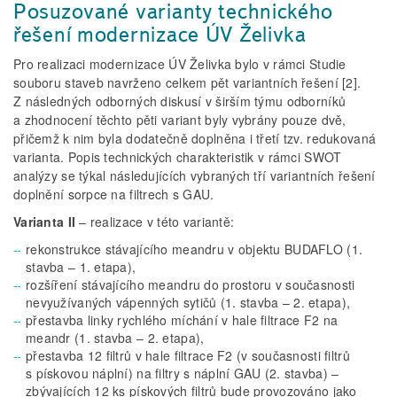
Posuzované varianty technického
řešení modernizace ÚV Želivka
Pro realizaci modernizace ÚV Želivka bylo v rámci Studie
souboru staveb navrženo celkem pět variantních řešení [2].
Z následných odborných diskusí v širším týmu odborníků
a zhodnocení těchto pěti variant byly vybrány pouze dvě,
přičemž k nim byla dodatečně doplněna i třetí tzv. redukovaná
varianta. Popis technických charakteristik v rámci SWOT
analýzy se týkal následujících vybraných tří variantních řešení
doplnění sorpce na filtrech s GAU.
Varianta II
– realizace v této variantě:
rekonstrukce stávajícího meandru v objektu BUDAFLO (1.
stavba – 1. etapa),
rozšíření stávajícího meandru do prostoru v současnosti
nevyužívaných vápenných sytičů (1. stavba – 2. etapa),
přestavba linky rychlého míchání v hale filtrace F2 na
meandr (1. stavba – 2. etapa),
přestavba 12 filtrů v hale filtrace F2 (v současnosti filtrů
s pískovou náplní) na filtry s náplní GAU (2. stavba) –
zbývajících 12 ks pískových filtrů bude provozováno jako