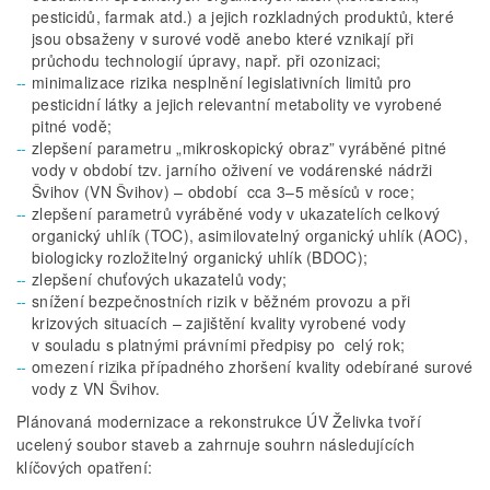
pesticidů, farmak atd.) a jejich rozkladných produktů, které
jsou obsaženy v surové vodě anebo které vznikají při
průchodu technologií úpravy, např. při ozonizaci;
minimalizace rizika nesplnění legislativních limitů pro
pesticidní látky a jejich relevantní metabolity ve vyrobené
pitné vodě;
zlepšení parametru „mikroskopický obraz” vyráběné pitné
vody v období tzv. jarního oživení ve vodárenské nádrži
Švihov (VN Švihov) – období cca 3–5 měsíců v roce;
zlepšení parametrů vyráběné vody v ukazatelích celkový
organický uhlík (TOC), asimilovatelný organický uhlík (AOC),
biologicky rozložitelný organický uhlík (BDOC);
zlepšení chuťových ukazatelů vody;
snížení bezpečnostních rizik v běžném provozu a při
krizových situacích – zajištění kvality vyrobené vody
v souladu s platnými právními předpisy po celý rok;
omezení rizika případného zhoršení kvality odebírané surové
vody z VN Švihov.
Plánovaná modernizace a rekonstrukce ÚV Želivka tvoří
ucelený soubor staveb a zahrnuje souhrn následujících
klíčových opatření: