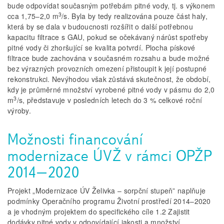
bude odpovídat současným potřebám pitné vody, tj. s výkonem
3
cca 1,75–2,0 m
/s. Byla by tedy realizována pouze část haly,
která by se dala v budoucnosti rozšířit o další potřebnou
kapacitu filtrace s GAU, pokud se očekávaný nárůst spotřeby
pitné vody či zhoršující se kvalita potvrdí. Plocha pískové
filtrace bude zachována v současném rozsahu a bude možné
bez výrazných provozních omezení přistoupit k její postupné
rekonstrukci. Nevýhodou však zůstává skutečnost, že období,
kdy je průměrné množství vyrobené pitné vody v pásmu do 2,0
3
m
/s, představuje v posledních letech do 3 % celkové roční
výroby.
Možnosti financování
modernizace ÚVŽ v rámci OPŽP
2014–2020
Projekt „Modernizace ÚV Želivka – sorpční stupeň” naplňuje
podmínky Operačního programu Životní prostředí 2014–2020
a je vhodným projektem do specifického cíle 1.2 Zajistit
dodávky pitné vody v odpovídající jakosti a množství.