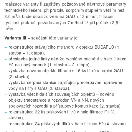
realizace varianty II zajištěny požadované návrhové parametry
technického řešení, při průtoku sorpčním stupněm větším než
3
3,0 m
/s bude doba zdržení na GAU < 12 minut, filtrační
rychlost překročí požadovaných 7 m/hod již při průtoku 2,5
3
m
/s.
Varianta III
– součástí této varianty je:
rekonstrukce stávajícího meandru v objektu BUDAFLO (1.
stavba – 1. etapa),
přestavba jedné linky nádrže rychlého míchání v hale filtrace
F2 na nový meandr (1. stavba – 2. etapa),
výstavba nového objektu filtrace s 16 ks filtrů s náplní GAU
(2. stavba),
výstavba čerpací stanice zajišťující přečerpávání upravené
vody na filtry s GAU (2. stavba),
výstavba všech dalších souvisejících objektů – nového
objektu trafostanice a rozvoden VN a NN, nových
spojovacích rozvodů a přístupové komunikace (2. stavba),
rekonstrukce 32 ks pískových filtrů v hale filtrace F1 (3.
stavba),
rekonstrukce 24 pískových filtrů v hale filtrace F2 (4. stavba).