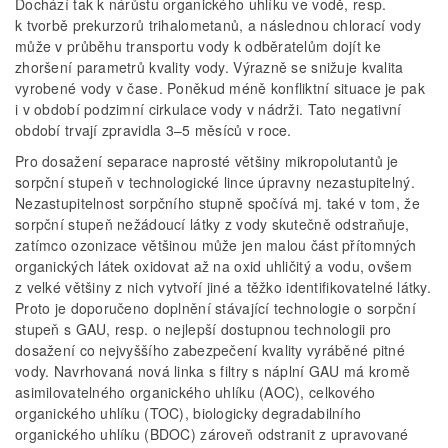
Dochází tak k nárůstu organického uhlíku ve vodě, resp.
k tvorbě prekurzorů trihalometanů, a následnou chlorací vody
může v průběhu transportu vody k odběratelům dojít ke
zhoršení parametrů kvality vody. Výrazně se snižuje kvalita
vyrobené vody v čase. Poněkud méně konfliktní situace je pak
i v období podzimní cirkulace vody v nádrži. Tato negativní
období trvají zpravidla 3–5 měsíců v roce.
Pro dosažení separace naprosté většiny mikropolutantů je
sorpční stupeň v technologické lince úpravny nezastupitelný.
Nezastupitelnost sorpčního stupně spočívá mj. také v tom, že
sorpční stupeň nežádoucí látky z vody skutečně odstraňuje,
zatímco ozonizace většinou může jen malou část přítomných
organických látek oxidovat až na oxid uhličitý a vodu, ovšem
z velké většiny z nich vytvoří jiné a těžko identifikovatelné látky.
Proto je doporučeno doplnění stávající technologie o sorpční
stupeň s GAU, resp. o nejlepší dostupnou technologii pro
dosažení co nejvyššího zabezpečení kvality vyráběné pitné
vody. Navrhovaná nová linka s filtry s náplní GAU má kromě
asimilovatelného organického uhlíku (AOC), celkového
organického uhlíku (TOC), biologicky degradabilního
organického uhlíku (BDOC) zároveň odstranit z upravované