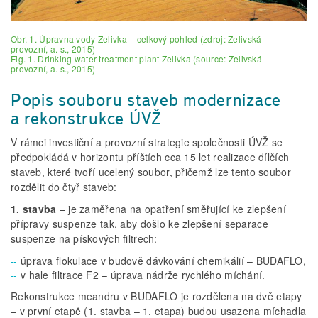
Obr. 1. Úpravna vody Želivka – celkový pohled (zdroj: Želivská
provozní, a. s., 2015)
Fig. 1. Drinking water treatment plant Želivka (source: Želivská
provozní, a. s., 2015)
Popis souboru staveb modernizace
a rekonstrukce ÚVŽ
V rámci investiční a provozní strategie společnosti ÚVŽ se
předpokládá v horizontu příštích cca 15 let realizace dílčích
staveb, které tvoří ucelený soubor, přičemž lze tento soubor
rozdělit do čtyř staveb:
1. stavba
– je zaměřena na opatření směřující ke zlepšení
přípravy suspenze tak, aby došlo ke zlepšení separace
suspenze na pískových filtrech:
úprava flokulace v budově dávkování chemikálií – BUDAFLO,
v hale filtrace F2 – úprava nádrže rychlého míchání.
Rekonstrukce meandru v BUDAFLO je rozdělena na dvě etapy
– v první etapě (1. stavba – 1. etapa) budou usazena míchadla