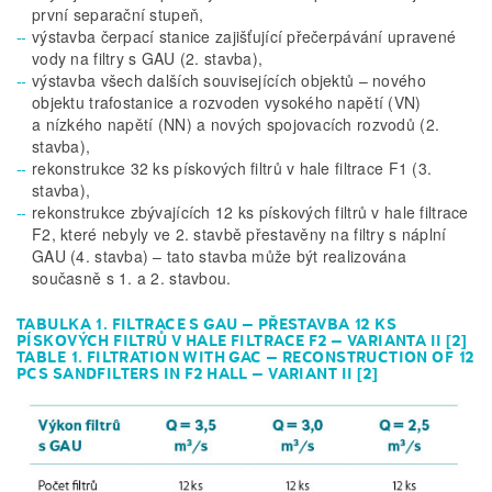
první separační stupeň,
výstavba čerpací stanice zajišťující přečerpávání upravené
vody na filtry s GAU (2. stavba),
výstavba všech dalších souvisejících objektů – nového
objektu trafostanice a rozvoden vysokého napětí (VN)
a nízkého napětí (NN) a nových spojovacích rozvodů (2.
stavba),
rekonstrukce 32 ks pískových filtrů v hale filtrace F1 (3.
stavba),
rekonstrukce zbývajících 12 ks pískových filtrů v hale filtrace
F2, které nebyly ve 2. stavbě přestavěny na filtry s náplní
GAU (4. stavba) – tato stavba může být realizována
současně s 1. a 2. stavbou.
TABULKA 1. FILTRACE S GAU – PŘESTAVBA 12 KS
PÍSKOVÝCH FILTRŮ V HALE FILTRACE F2 – VARIANTA II [2]
TABLE 1. FILTRATION WITH GAC – RECONSTRUCTION OF 12
PCS SANDFILTERS IN F2 HALL – VARIANT II [2]