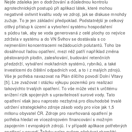
Nejde zdaleka jen o dodržování a důslednou kontrolu
agrotechnických postupů při aplikaci látek, které mohou
negativně ovlivnit kvalitu vody ve zdroji, jak se diskuse mnohdy
zužuje. To je jen základní předpoklad. Podstatnější je celkový
citlivý přístup k území a vytvoření systému hospodaření
s půdou tak, aby se voda generovaná z celé plochy co nejvíce
zdržela v systému a do VN Švihov se dostávala s co
nejmenšími koncentracemi nežádoucích polutantů. Toho lze
dosáhnout řadou opatření, mezi něž patří například změna
pěstovaných plodin, zalesňování, budování retenčních
předzdrží, vytváření mokřadních systémů, rybníků, a také
investicemi do čištění odpadních vod, a to i z malých zdrojů.
Vše je potřeba navazovat na Plán dílčího povodí Dolní Vltavy
[5]. Lze zvažovat i otázku výkupu pozemků pro realizaci
takovýchto trvalých opatření. To vše může vést k určitému
snížení rizik spojených s upravitelností surové vody. Tato
opatření však jsou naprosto nezbytná pro dlouhodobé trvalé
udržení strategického zdroje zásob vody pro více jak 1,5
milionu obyvatel ČR. Zdroje pro navrhovaná opatření je
potřeba hledat ve vícezdrojovém financování s možným
zapojením i evropských zdrojů. I v případě aplikace potřebných
opatření v povodí Želivky nelze ovšem očekávat okamžitý