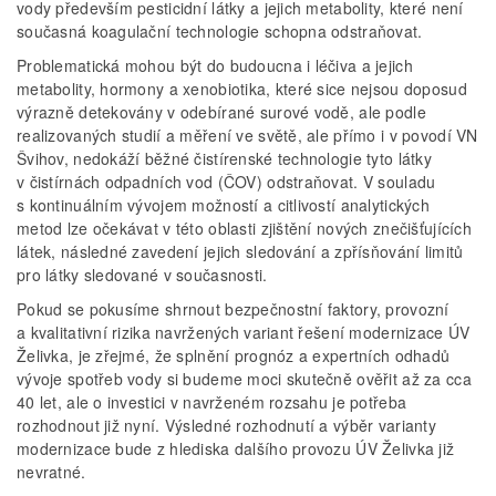
vody především pesticidní látky a jejich metabolity, které není
současná koagulační technologie schopna odstraňovat.
Problematická mohou být do budoucna i léčiva a jejich
metabolity, hormony a xenobiotika, které sice nejsou doposud
výrazně detekovány v odebírané surové vodě, ale podle
realizovaných studií a měření ve světě, ale přímo i v povodí VN
Švihov, nedokáží běžné čistírenské technologie tyto látky
v čistírnách odpadních vod (ČOV) odstraňovat. V souladu
s kontinuálním vývojem možností a citlivostí analytických
metod lze očekávat v této oblasti zjištění nových znečišťujících
látek, následné zavedení jejich sledování a zpřísňování limitů
pro látky sledované v současnosti.
Pokud se pokusíme shrnout bezpečnostní faktory, provozní
a kvalitativní rizika navržených variant řešení modernizace ÚV
Želivka, je zřejmé, že splnění prognóz a expertních odhadů
vývoje spotřeb vody si budeme moci skutečně ověřit až za cca
40 let, ale o investici v navrženém rozsahu je potřeba
rozhodnout již nyní. Výsledné rozhodnutí a výběr varianty
modernizace bude z hlediska dalšího provozu ÚV Želivka již
nevratné.