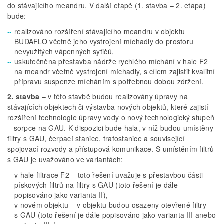
do stávajícího meandru. V další etapě (1. stavba – 2. etapa)
bude:
realizováno rozšíření stávajícího meandru v objektu
BUDAFLO včetně jeho vystrojení míchadly do prostoru
nevyužitých vápenných sytičů,
uskutečněna přestavba nádrže rychlého míchání v hale F2
na meandr včetně vystrojení míchadly, s cílem zajistit kvalitní
přípravu suspenze mícháním s potřebnou dobou zdržení.
2. stavba
– v této stavbě budou realizovány úpravy na
stávajících objektech či výstavba nových objektů, které zajistí
rozšíření technologie úpravy vody o nový technologický stupeň
– sorpce na GAU. K dispozici bude hala, v níž budou umístěny
filtry s GAU, čerpací stanice, trafostanice a související
spojovací rozvody a přístupová komunikace. S umístěním filtrů
s GAU je uvažováno ve variantách:
v hale filtrace F2 – toto řešení uvažuje s přestavbou části
pískových filtrů na filtry s GAU (toto řešení je dále
popisováno jako varianta II),
v novém objektu – v objektu budou osazeny otevřené filtry
s GAU (toto řešení je dále popisováno jako varianta III anebo