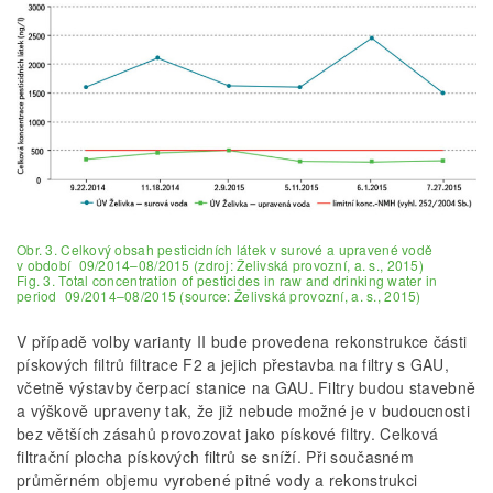
Obr. 3. Celkový obsah pesticidních látek v surové a upravené vodě
v období 09/2014–08/2015 (zdroj: Želivská provozní, a. s., 2015)
Fig. 3. Total concentration of pesticides in raw and drinking water in
period 09/2014–08/2015 (source: Želivská provozní, a. s., 2015)
V případě volby varianty II bude provedena rekonstrukce části
pískových filtrů filtrace F2 a jejich přestavba na filtry s GAU,
včetně výstavby čerpací stanice na GAU. Filtry budou stavebně
a výškově upraveny tak, že již nebude možné je v budoucnosti
bez větších zásahů provozovat jako pískové filtry. Celková
filtrační plocha pískových filtrů se sníží. Při současném
průměrném objemu vyrobené pitné vody a rekonstrukci