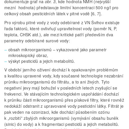
dokumentuje graf na
obr. 3
, kde hodnota NMH (nejvyšší
mezní hodnota) představuje limitní koncentraci 500 ng/l pro
celkový obsah pesticidních látek v pitné vodě [6, 7].
Pro výrobu pitné vody z vody odebírané z VN Švihov existuje
řada faktorů, které ovlivňují upravitelnost vody (poměr N, P,
teplota, CHSK atd.), ale mezi kritické patří především dva
parametry odebírané surové vody:
obsah mikroorganismů – vykazované jako parametr
mikroskopický obraz,
výskyt pesticidů a jejich metabolitů.
V období jarního oživení dochází k opakovaným problémům
s kvalitou upravené vody, kdy současné technologie nezabrání
průniku mikroorganismů do filtrátu, a to ani živých. Tyto
negativní jevy mají bohužel v posledních letech zvyšující se
frekvenci. Ve stávajícím technologickém uspořádání dochází
k průniku části mikroorganismů přes pískové filtry, které rovněž
nedokáží odstranit z upravované vody pesticidní látky. Filtrát je
pak veden na ozonizaci, kde dochází působením ozónu
k „rozbití” zbylých mikroorganismů (vymývání obsahu buněk
(sinic) do vody) a k fragmentaci pesticidů a jejich metabolitů.