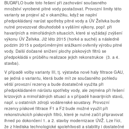
BUDAFLO bude toto řešení při zachování současného
množství vyrobené pitné vody postačovat. Provozní limity této
varianty se projeví až v okamžiku, když se naplní
předpokládaný narůst spotřeby pitné vody a ÚV Želivka bude
nutné provozovat dlouhodobě s vyššími výkony, popř. při
havarijních a mimořádných situacích, které si vyžádají zvýšení
výkonu ÚV Želivka. Již léto 2015 (horké a suché) a následně
podzim 2015 s podprůměrnými srážkami ovlivnily výrobu pitné
vody. Další dočasné snížení plochy pískových filtrů se
předpokládá v průběhu realizace jejich rekonstrukce (3. a 4.
stavba).
V případě volby varianty III, tj. výstavba nové haly filtrace GAU,
se jedná o variantu, která bude mít ze současného pohledu
větší provozní rezervy a bude dostatečně využita při
předpokládaném nárůstu spotřeby vody, ale zejména při řešení
krizových a mimořádných situací a v případě havarijních stavů,
např. u ostatních zdrojů vodárenské soustavy. Provozní
rezervy pískové filtrace F1 a F2 bude možné využít při
rekonstrukcích pískových filtrů, které je nutné začít připravovat
ihned po dokončení 1. a 2. stavby modernizace ÚVŽ. Lze říci,
že z hlediska technologické spolehlivosti a stability i dostatečné