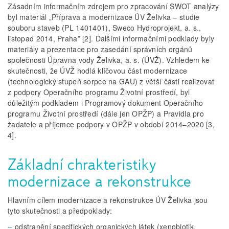
Zásadním informačním zdrojem pro zpracování SWOT analýzy
byl materiál „Příprava a modernizace ÚV Želivka – studie
souboru staveb (PL 1401401), Sweco Hydroprojekt, a. s.,
listopad 2014, Praha” [2]. Dalšími informačními podklady byly
materiály a prezentace pro zasedání správních orgánů
společnosti Úpravna vody Želivka, a. s. (ÚVŽ). Vzhledem ke
skutečnosti, že ÚVŽ hodlá klíčovou část modernizace
(technologický stupeň sorpce na GAU) z větší části realizovat
z podpory Operačního programu Životní prostředí, byl
důležitým podkladem i Programový dokument Operačního
programu Životní prostředí (dále jen OPŽP) a Pravidla pro
žadatele a příjemce podpory v OPŽP v období 2014–2020 [3,
4].
Základní chrakteristiky
modernizace a rekonstrukce
Hlavním cílem modernizace a rekonstrukce ÚV Želivka jsou
tyto skutečnosti a předpoklady:
odstranění specifických organických látek (xenobiotik,