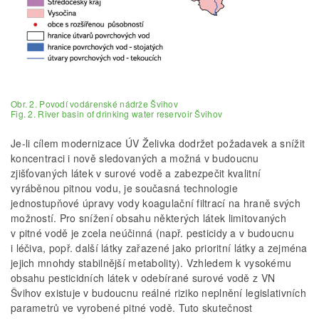
Obr. 2. Povodí vodárenské nádrže Švihov
Fig. 2. River basin of drinking water reservoir Švihov
Je-li cílem modernizace ÚV Želivka dodržet požadavek a snížit
koncentraci i nově sledovaných a možná v budoucnu
zjišťovaných látek v surové vodě a zabezpečit kvalitní
vyráběnou pitnou vodu, je současná technologie
jednostupňové úpravy vody koagulační filtrací na hraně svých
možností. Pro snížení obsahu některých látek limitovaných
v pitné vodě je zcela neúčinná (např. pesticidy a v budoucnu
i léčiva, popř. další látky zařazené jako prioritní látky a zejména
jejich mnohdy stabilnější metabolity). Vzhledem k vysokému
obsahu pesticidních látek v odebírané surové vodě z VN
Švihov existuje v budoucnu reálné riziko neplnění legislativních
parametrů ve vyrobené pitné vodě. Tuto skutečnost