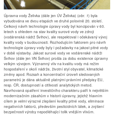
Úpravna vody Želivka (dále jen ÚV Želivka) (
obr. 1
) byla
vybudována ve dvou etapách ve druhé polovině 20. století.
Celkový návrh technologie úpravy vody byl koncipován v 60.
letech s ohledem na stav kvality surové vody ve zdroji
(vodárenská nádrž Švihov), ale respektoval i očekávaný vývoj
kvality vody v budoucnosti. Rozhodujícím faktorem pro návrh
technologie úpravy vody byly i požadavky na jakost pitné vody
v době výstavby. Jakost surové vody ve vodárenské nádrži
Švihov (dále jen VN Švihov) prošla za dobu existence úpravny
velkým vývojem. Významný vliv na kvalitu vody má režim
hospodaření v okolí nádrže, životní styl obyvatel, klimatické
změny apod. Rozsah a koncentrační úroveň sledovaných
parametrů je dána aktuálně platnými právními předpisy EU,
resp. ČR, dostupností a citlivostí analytických metod.
Navrhovaná opatření investičního charakteru patří k největším
modernizačním zásahům v historii úpravny, jejichž hlavním
cílem je velmi výrazné zlepšení kvality pitné vody, eliminace
negativních faktorů, především pesticidních látek, a zvýšení
bezpečnosti výroby nepodléhající tolik vnějším vlivům.