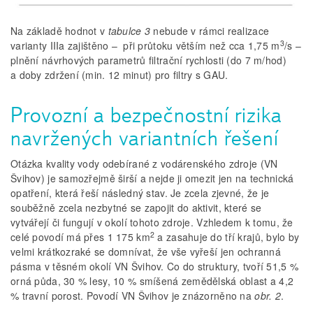
Na základě hodnot v
tabulce 3
nebude v rámci realizace
3
varianty IIIa zajištěno – při průtoku větším než cca 1,75 m
/s –
plnění návrhových parametrů filtrační rychlosti (do 7 m/hod)
a doby zdržení (min. 12 minut) pro filtry s GAU.
Provozní a bezpečnostní rizika
navržených variantních řešení
Otázka kvality vody odebírané z vodárenského zdroje (VN
Švihov) je samozřejmě širší a nejde ji omezit jen na technická
opatření, která řeší následný stav. Je zcela zjevné, že je
souběžně zcela nezbytné se zapojit do aktivit, které se
vytvářejí či fungují v okolí tohoto zdroje. Vzhledem k tomu, že
2
celé povodí má přes 1 175 km
a zasahuje do tří krajů, bylo by
velmi krátkozraké se domnívat, že vše vyřeší jen ochranná
pásma v těsném okolí VN Švihov. Co do struktury, tvoří 51,5 %
orná půda, 30 % lesy, 10 % smíšená zemědělská oblast a 4,2
% travní porost. Povodí VN Švihov je znázorněno na
obr. 2
.