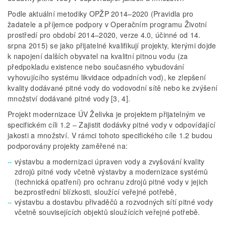
Podle aktuální metodiky OPŽP 2014–2020 (Pravidla pro
žadatele a příjemce podpory v Operačním programu Životní
prostředí pro období 2014–2020, verze 4.0, účinné od 14.
srpna 2015) se jako přijatelné kvalifikují projekty, kterými dojde
k napojení dalších obyvatel na kvalitní pitnou vodu (za
předpokladu existence nebo současného vybudování
vyhovujícího systému likvidace odpadních vod), ke zlepšení
kvality dodávané pitné vody do vodovodní sítě nebo ke zvýšení
množství dodávané pitné vody [3, 4].
Projekt modernizace ÚV Želivka je projektem přijatelným ve
specifickém cíli 1.2 – Zajistit dodávky pitné vody v odpovídající
jakosti a množství. V rámci tohoto specifického cíle 1.2 budou
podporovány projekty zaměřené na:
výstavbu a modernizaci úpraven vody a zvyšování kvality
zdrojů pitné vody včetně výstavby a modernizace systémů
(technická opatření) pro ochranu zdrojů pitné vody v jejich
bezprostřední blízkosti, sloužící veřejné potřebě,
výstavbu a dostavbu přivaděčů a rozvodných sítí pitné vody
včetně souvisejících objektů sloužících veřejné potřebě.