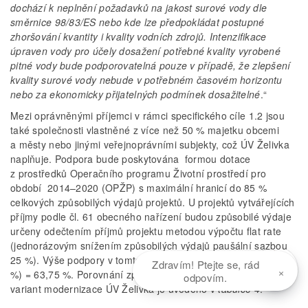
dochází k neplnění požadavků na jakost surové vody dle
směrnice 98/83/ES nebo kde lze předpokládat postupné
zhoršování kvantity i kvality vodních zdrojů. Intenzifikace
úpraven vody pro účely dosažení potřebné kvality vyrobené
pitné vody bude podporovatelná pouze v případě, že zlepšení
kvality surové vody nebude v potřebném časovém horizontu
nebo za ekonomicky přijatelných podmínek dosažitelné
.“
Mezi oprávněnými příjemci v rámci specifického cíle 1.2 jsou
také společnosti vlastněné z více než 50 % majetku obcemi
a městy nebo jinými veřejnoprávními subjekty, což ÚV Želivka
naplňuje. Podpora bude poskytována formou dotace
z prostředků Operačního programu Životní prostředí pro
období 2014–2020 (OPŽP) s maximální hranicí do 85 %
celkových způsobilých výdajů projektů. U projektů vytvářejících
příjmy podle čl. 61 obecného nařízení budou způsobilé výdaje
určeny odečtením příjmů projektu metodou výpočtu flat rate
(jednorázovým snížením způsobilých výdajů paušální sazbou
25 %). Výše podpory v tomto případě činí 85 % × (100 % – 25
Zdravím! Ptejte se, rád
×
%) = 63,75 %. Porovnání způsobilých nákladů jednotlivých
odpovím.
variant modernizace ÚV Želivka je uvedeno v
tabulce 4
.