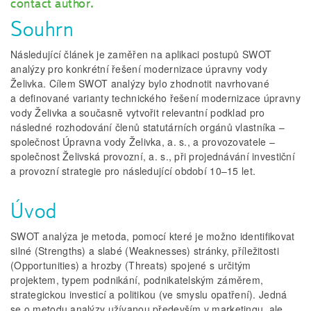
contact author.
Souhrn
Následující článek je zaměřen na aplikaci postupů SWOT
analýzy pro konkrétní řešení modernizace úpravny vody
Želivka. Cílem SWOT analýzy bylo zhodnotit navrhované
a definované varianty technického řešení modernizace úpravny
vody Želivka a současně vytvořit relevantní podklad pro
následné rozhodování členů statutárních orgánů vlastníka –
společnost Úpravna vody Želivka, a. s., a provozovatele –
společnost Želivská provozní, a. s., při projednávání investiční
a provozní strategie pro následující období 10–15 let.
Úvod
SWOT analýza je metoda, pomocí které je možno identifikovat
silné (Strengths) a slabé (Weaknesses) stránky, příležitosti
(Opportunities) a hrozby (Threats) spojené s určitým
projektem, typem podnikání, podnikatelským záměrem,
strategickou investicí a politikou (ve smyslu opatření). Jedná
se o metodu analýzy užívanou především v marketingu, ale