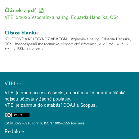
Článek v pdf
VTEI 5/2025 Vzpomínka na Ing. Eduarda Hanslíka, CSc.
Citace článku
KOLEGOVÉ A KOLEGYNĚ Z VÚV TGM, . Vzpomínka na Ing. Eduarda Hanslíka,
CSc..
Vodohospodářské technicko-ekonomické informace
, 2025, roč. 67, č. 6,
str. 56. ISSN 0322-8916.
VTEI.cz
VTEI je open access časopis, autorům ani čtenářům článků
nejsou účtovány žádné poplatky.
VTEI je zahrnut do databází
DOAJ
a
Scopus
.
ISSN 0322–8916 (print), ISSN 1805-6555 (on-line)
Redakce