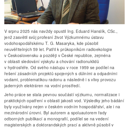
V srpnu 2025 nás navždy opustil Ing. Eduard Hanslík, CSc.,
jenž zasvětil svůj profesní život Výzkumnému ústavu
vodohospodářskému T. G. Masaryka, kde působil
neuvěřitelných 59 let. Patřil k průkopníkům radioekologie
v Československu a později v České republice, zejména
v oblasti sledování výskytu a chování radionuklidů
v hydrosféře. Od svého nástupu v roce 1959 se podílel na
řešení zásadních projektů spojených s důlními a odpadními
vodami, problematikou radonu a následně i s vlivy provozu
jaderných elektráren na vodní prostředí.
Jeho práce se stala pevnou součástí výzkumu, normalizace i
praktických opatření v oblasti jakosti vod. Výsledky jeho bádání
byly využívány nejen v českém vodním hospodářství, ale i na
mezinárodní úrovni. Byl autorem a spoluautorem řady
odborných publikací a monografií, podílel se na vedení
magisterských a doktorandských prací a aktivně působil v